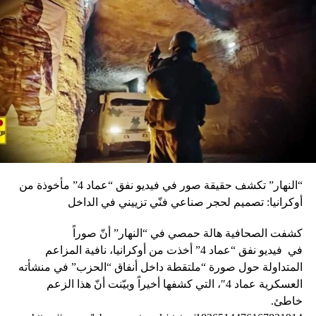
صيادو ألاسماك في العبدة زاروا رئيس بلدية ببنين شاكين
الصيد بالديناميت
“النهار” تكشف حقيقة صور في فيديو نفق “عماد 4” مأخوذة من
أوكرانيا: تصميم لحجر صناعي فنّي تزييني في الداخل
كشفت الصحافية هالة حمصي في “النهار” أنّ صوراً
في
فيديو
نفق “عماد 4” أخذت من أوكرانيا، نافية المزاعم
المتداولة حول صورة “ملتقطة داخل أنفاق “الحزب” في منشأته
العسكرية عماد 4″، التي كشفها أخيراً وبيّنت أنّ هذا الزعم
خاطئ.