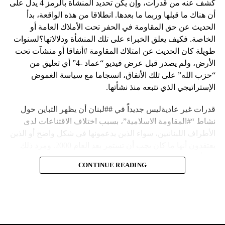
كشف عنه من قدرات، وإن يكن تحديد المنشأة بالرمز 4 يدل على
أن هناك ما قبلها وربما ما بعدها. انطلاقا من هذه الواقعة، بدأ
الحديث عن حق المقاومة في الحفر تحت الأملاك العامة أو
الخاصة. فكيف يعلق الخبراء على تلك المنشأة ودلالاتها؟لسنوات
طويلة كان الحديث عن امتلاك المقاومة #أنفاقا أو منشآت تحت
الأرض، ولم يصدر قبل عرض فيديو “عماد -4” أي تعليق من
“حزب الله” على تلك الأنفاق، انسجاما مع سياسة الغموض
الإستراتيجي الذي تتبعه منذ نشأتها.
قدرات غير عاديةليس جديداً في ##لبنان أن يظهر التباين حول
نشاط “#المقاومة الاسلامية”، بسبب اختلاف الاقتناعات لدى
الأطراف اللبنانيين، سواء الذين يدعمونها في شكل واضح أو الذين
يعتقدون أنها ما كان يجب أن تستمر بعد العام 2000. ومرد ذلك
إلى أن المقاومة ضد الاحتلال الإسرائيلي لم تكن يوماً محط
CONTINUE READING
إجماع داخلي، وإن كانت القوى اللبنانية المؤمنة بالصراع ضد
العدو الإسرائيلي لم تبدل في مواقفها.لكن التباين يصل إلى حدود
تخطت دور المقاومة، وهناك من يعترض على إقامة “حزب الله”
منشآت تحت الأرض، ويسأل عن تطبيق القانون اللبناني في
استغلال باطن الأرض.