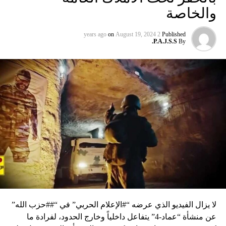
والخاصة
on
August 19, 2024
2 years ago
Published
P.A.J.S.S.
By
لا يزال الفيديو الذي عرضه “#الإعلام الحربي” في “##حزب الله”
عن منشأة “عماد-4” يتفاعل داخلياً وخارج الحدود، لفرادة ما