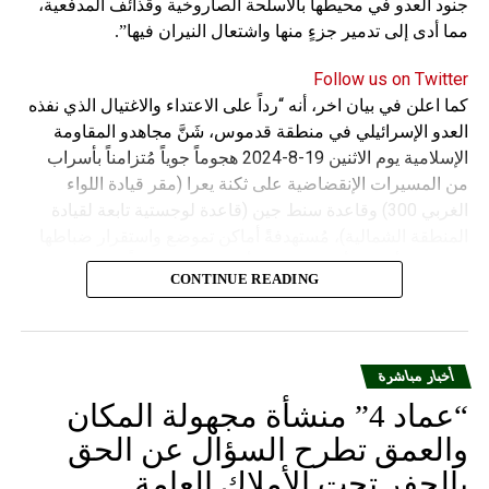
جنود العدو في محيطها بالأسلحة الصاروخية وقذائف المدفعية،
مما أدى إلى تدمير جزءٍ منها واشتعال النيران فيها”.
Follow us on Twitter
كما اعلن في بيان اخر، أنه “رداً على الاعتداء والاغتيال الذي نفذه
العدو الإسرائيلي في منطقة قدموس، شَنَّ مجاهدو المقاومة
الإسلامية يوم الاثنين 19-8-2024 هجوماً جوياً مُتزامناً بأسراب
من المسيرات الإنقضاضية على ثكنة يعرا (مقر قيادة اللواء
الغربي 300) وقاعدة سنط جين (قاعدة لوجستية تابعة لقيادة
المنطقة الشمالية)، مُستهدفةً أماكن تموضع واستقرار ضباطها
وجنودها وأصابت أهدافها بدقة وأوقعت فيهم عدداً من القتلى
CONTINUE READING
والجرحى”.
أخبار مباشرة
“عماد 4” منشأة مجهولة المكان
والعمق تطرح السؤال عن الحق
بالحفر تحت الأملاك العامة