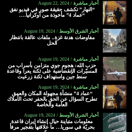
أخبار مباشرة
August 22, 2024
“النهار” تكشف حقيقة صور في فيديو نفق
“عماد 4” مأخوذة من أوكرانيا….
أخبار الشرق الأوسط
August 19, 2024
مفاوضات هدنة غزة.. ملفات عالقة بانتظار
الحل
أخبار مباشرة
August 19, 2024
حزب الله: هجوم جوي متزامن بأسراب من
المسيّرات الإنقضاضية على ثكنة يعرا وقاعدة
سنط جين واستهداف ثكنة زرعيت
أخبار مباشرة
August 19, 2024
“عماد 4” منشأة مجهولة المكان والعمق
تطرح السؤال عن الحق بالحفر تحت الأملاك
العامة والخاصة
أخبار الشرق الأوسط
August 19, 2024
معلومات متباينة حيال إنشاء إيران قاعدة
بحريّة في سوريا… ما علاقتها بتفجير مرفأ