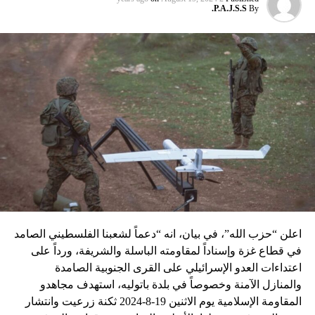
P.A.J.S.S.
By
نسبه الحزب الى إسرائيل”.
اعلن “حزب الله”، في بيان، انه “دعماً لشعبنا الفلسطيني الصامد
في قطاع غزة وإسناداً لمقاومته الباسلة ‌‏‌‏‌والشريفة، ورداً على
اعتداءات العدو الإسرائيلي على القرى الجنوبية الصامدة
والمنازل الآمنة وخصوصاً في بلدة باتوليه، استهدف مجاهدو
المقاومة الإسلامية يوم الاثنين 19-8-2024 ثكنة زرعيت وانتشار