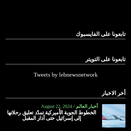
والحال أن القانون اللبناني لا يطبق على الأملاك البحرية والنهرية
وغيرها، على الرغم من الإجماع اللبناني على ضرورة استعادة
الدولة…
تابعونا على الفايسبوك
النهار
تابعونا على التويتر
Tweets by lebnewsnetwork
أخر الاخبار
أخبار العالم
August 22, 2024
الخطوط الجوية الأميركية تمدّد تعليق رحلاتها
إلى إسرائيل حتى آذار المقبل