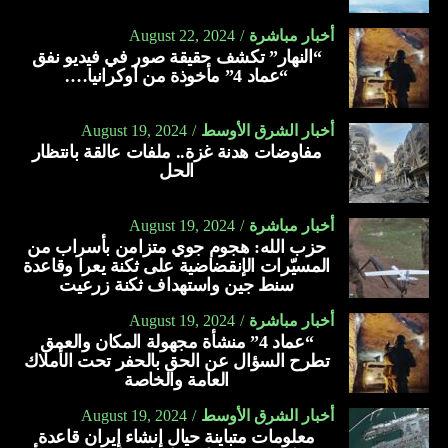
أخبار مباشرة
August 22, 2024
“النهار” تكشف حقيقة صور في فيديو نفق
“عماد 4” مأخوذة من أوكرانيا….
أخبار الشرق الأوسط
August 19, 2024
مفاوضات هدنة غزة.. ملفات عالقة بانتظار
الحل
أخبار مباشرة
August 19, 2024
حزب الله: هجوم جوي متزامن بأسراب من
المسيّرات الإنقضاضية على ثكنة يعرا وقاعدة
سنط جين واستهداف ثكنة زرعيت
أخبار مباشرة
August 19, 2024
“عماد 4” منشأة مجهولة المكان والعمق
تطرح السؤال عن الحق بالحفر تحت الأملاك
العامة والخاصة
أخبار الشرق الأوسط
August 19, 2024
معلومات متباينة حيال إنشاء إيران قاعدة