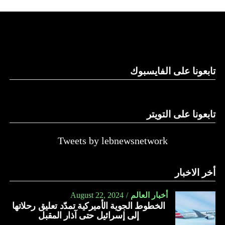
استغلال باطن الأرض.
والحال أن القانون اللبناني لا يطبق على الأملاك البحرية والنهرية
وغيرها، على الرغم من الإجماع اللبناني على ضرورة استعادة
الدولة…
تابعونا على الفايسبوك
النهار
تابعونا على التويتر
Tweets by lebnewsnetwork
أخر الاخبار
أخبار العالم
August 22, 2024
الخطوط الجوية الأميركية تمدّد تعليق رحلاتها
إلى إسرائيل حتى آذار المقبل