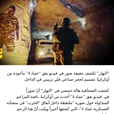
راسا للمال العام ومصالح الناس
DON'T MISS
يازجي من كنيسة رؤساء الملائكة في صربيا: ملف
المطرانين تعاجز العالم بهيئاته عن تحريكه إن لم نقل تناسيه
“النهار” تكشف حقيقة صور في فيديو نفق “عماد 4” مأخوذة من
أوكرانيا: تصميم لحجر صناعي فنّي تزييني في الداخل
كشفت الصحافية هالة حمصي في “النهار” أنّ صوراً
في
فيديو
نفق “عماد 4” أخذت من أوكرانيا، نافية المزاعم
المتداولة حول صورة “ملتقطة داخل أنفاق “الحزب” في منشأته
العسكرية عماد 4″، التي كشفها أخيراً وبيّنت أنّ هذا الزعم