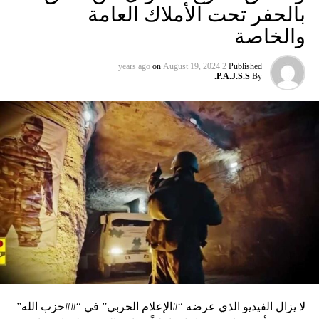
بالحفر تحت الأملاك العامة
والخاصة
on
August 19, 2024
2 years ago
Published
P.A.J.S.S.
By
لا يزال الفيديو الذي عرضه “#الإعلام الحربي” في “##حزب الله”