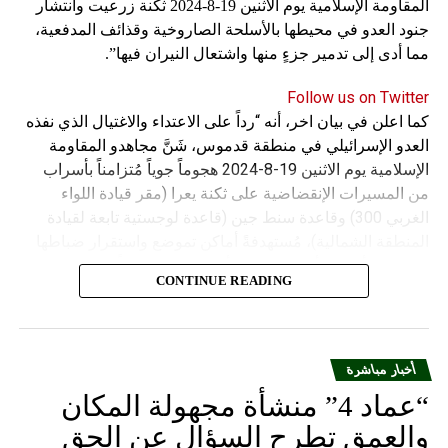
المقاومة الإسلامية يوم الاثنين 19-8-2024 ثكنة زرعيت وانتشار
جنود العدو في محيطها بالأسلحة الصاروخية وقذائف المدفعية،
مما أدى إلى تدمير جزءٍ منها واشتعال النيران فيها”.
Follow us on Twitter
كما اعلن في بيان اخر، أنه “رداً على الاعتداء والاغتيال الذي نفذه
العدو الإسرائيلي في منطقة قدموس، شَنَّ مجاهدو المقاومة
الإسلامية يوم الاثنين 19-8-2024 هجوماً جوياً مُتزامناً بأسراب
من المسيرات الإنقضاضية على ثكنة يعرا (مقر قيادة اللواء
الغربي 300) وقاعدة سنط جين (قاعدة لوجستية تابعة لقيادة
المنطقة الشمالية)، مُستهدفةً أماكن تموضع واستقرار ضباطها
وجنودها وأصابت أهدافها بدقة وأوقعت فيهم عدداً من القتلى
CONTINUE READING
والجرحى”.
أخبار مباشرة
“عماد 4” منشأة مجهولة المكان
والعمق تطرح السؤال عن الحق