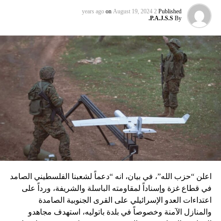
عماد مغنية الذي قتل بتفجير سيّارة مفخّخة في دمشق عام 2008
on
August 19, 2024
2 years ago
Published
P.A.J.S.S.
By
نسبه الحزب الى إسرائيل”.
اعلن “حزب الله”، في بيان، انه “دعماً لشعبنا الفلسطيني الصامد
في قطاع غزة وإسناداً لمقاومته الباسلة ‌‏‌‏‌والشريفة، ورداً على
اعتداءات العدو الإسرائيلي على القرى الجنوبية الصامدة
والمنازل الآمنة وخصوصاً في بلدة باتوليه، استهدف مجاهدو