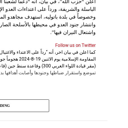
اعلن “حزب الله”، في بيان، انه “دعماً لشعبنا 
الباسلة ‌‏‌‏‌والشريفة، ورداً على اعتداءات العدو 
وانتشار جنود العدو في محيطها بالأسلحة الصارو
واشتعال النيران فيها”.
Follow us on Twitter
كما اعلن في بيان اخر، أنه “رداً على الاعتداء والاغت
المقاومة الإسلامي
(مقر قيادة اللواء الغربي 300) 
تموضع واستقرار ضباطها وجنودها وأصابت أهدافها بدق
ADING