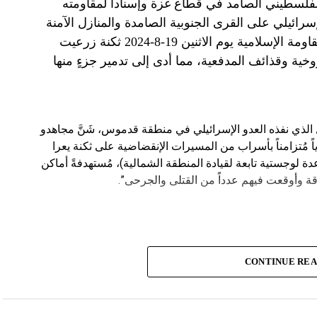
الفلسطيني الصامد في قطاع غزة وإسناداً لمقاومته
الإسرائيلي على القرى الجنوبية الصامدة والمنازل الآمنة
وخصوصاً في بلدة باتوليه، استهدف مجاهدو المقاومة الإسلامية يوم الاثنين 19-8-2024 ثكنة زرعيت
خية وقذائف المدفعية، مما أدى إلى تدمير جزءٍ منها
يال الذي نفذه العدو الإسرائيلي في منطقة قدموس، شَنَّ مجاهدو
ة يوم الاثنين 19-8-2024 هجوماً جوياً مُتزامناً بأسراب من المسيرات الإنقضاضية على ثكنة يعرا
وقاعدة سنط جين (قاعدة لوجستية تابعة لقيادة المنطقة الشمالية)، مُستهدفةً أماكن
ة وأوقعت فيهم عدداً من القتلى والجرحى”.
CONTINUE RE