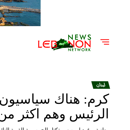
لبنان
كرم: هناك سياسيون 
الرئيس وهم اكثر من
وطنية – غرد امين سر تكتل الجمهورية القوية النا