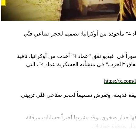
“النهار” تكشف حقيقة صور في فيديو نفق “عماد 4” مأخوذة من أوكرانيا: تصميم لحجر صناعي فنّي
صوراً في
فيديو
نفق “عماد 4” أخذت من أوكرانيا، نافية
المزاعم المتداولة حول صورة “ملتقطة داخل أنفاق “الحزب” في منشأته العسكرية عماد 4″، التي
https://x.com
قة قديمة، وتعرض تصميماً لحجر صناعي فنّي تزييني
ا جدار صخري. وقد نشرتها أخيراً حسابات مرفقة
ل بمنشأة عماد 4”.