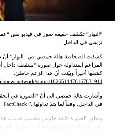
تزييني في الداخل
كشفت الصحافية هالة حمصي في “النهار” أنّ 
كشفها أخيراً وبيّنت أنّ هذا الزعم خاطئ.
/lebnewsnetwork/status/1826514476167831914
وأشارت هالة حمصي الى أنّ “الصورة في الحقي
في الداخل، وفقاً لما يتمّ تداولها .” FactCheck
وتظهر الصورة قاعة جلوس بتصميم حديث، خلفه
بالمزاعم الآتية (من دون تدخل): “صالون الاستقبا