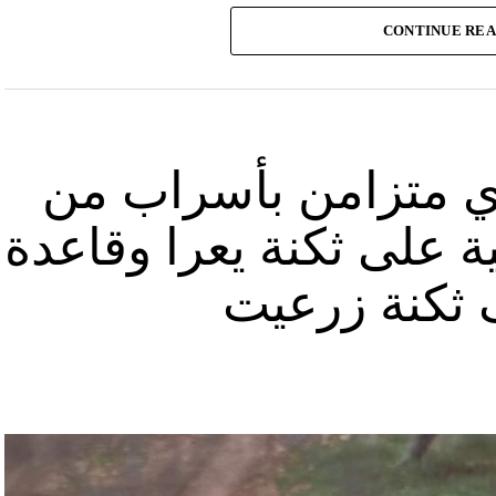
وأشارت “النهار” الى أنّ “انتشار الصورة جاء في وقت نشر “الحزب”، الجمعة 16 آب 2024، فيديو مع
CONTINUE RE
صّنة تتحرّك فيها آليات محمّلة بالصواريخ ضمن أنفاق
الله يهددّ فيها إسرائيل”.
نوان “جبالنا خزائننا”، على مدى أربع دقائق ونصف
قة منشأة عسكرية تحمل اسم “عماد 4″، نسبة الى القائد العسكري في “الحزب” عماد مغنية الذي
ي متزامن بأسراب من
ة على ثكنة يعرا وقاعدة
ثكنة زرعيت