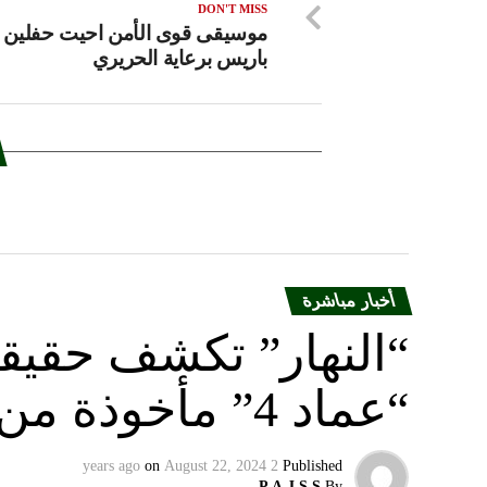
DON'T MISS
موسيقى قوى الأمن احيت حفلين 
باريس برعاية الحريري
أخبار مباشرة
“النهار” تكشف حقيق
“عماد 4” مأخوذة من أوكرانيا….
on
August 22, 2024
2 years ago
Published
P.A.J.S.S.
By