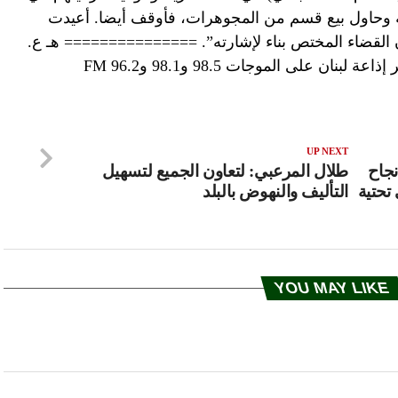
 وحاول بيع قسم من المجوهرات، فأوقف أيضا. أعيدت
القضاء المختص بناء لإشارته”. =============== هـ ع.
نان على الموجات 98.5 و98.1 و96.2 FM
UP NEXT
نجاح
طلال المرعبي: لتعاون الجميع لتسهيل
تحتية
التأليف والنهوض بالبلد
YOU MAY LIKE