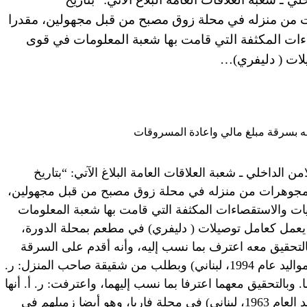
جوهرات من منزله في محلة زوق مصبح من قبل مجهولين، مقدرا
ريات والاستقصاءات المكثفة التي قامت بها شعبة المعلومات في قوى
لات ( دليفري)…
 الداخلي ـ شعبة العلاقات العامة البلاغ الآتي: “بتاريخ
ن بسرقة مجوهرات من منزله في محلة زوق مصبح من قبل مجهولين،
ى 20000$. نتيجة التحريات والاستقصاءات المكثفة التي قامت بها شعبة المعلومات
عمل كعامل توصيلات ( دليفري) في مطعم بمحلة الدورة،
 مواليد العام 1992، لبناني). بالتحقيق معه اعترف بما نسب إليه، وأنه أقدم على السرقة
بمساعدة صديقه في المطعم: س. س. ( مواليد عام 1994، لبناني) وبطلب من شقيقة صاحب المنزل: ر.
انية) فتم توقيفهما. وبالتحقيق معهما اعترفا بما نسب إليهما، واعترفت: ر. أ. أنها
خبأت المجوهرات في منزل: ج. خ. ( مواليد العام 1963، لبناني) في محلة فاريا، وهو أيضا زميلهم في