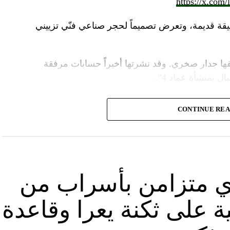
https://x.com
قة قديمة، وتعرض تصميماً لحجر صناعي فنّي تزييني
ا جدار صخري. وقد نشرتها أخيراً حسابات مرفقة
ل بمنشأة عماد 4”.
وأشارت “النهار” الى أنّ “انتشار الصورة جاء في وقت نشر “الحزب”، الجمعة 16 آب 2024، فيديو مع
CONTINUE RE
صّنة تتحرّك فيها آليات محمّلة بالصواريخ ضمن أنفاق
الله يهددّ فيها إسرائيل”.
نوان “جبالنا خزائننا”، على مدى أربع دقائق ونصف
قة منشأة عسكرية تحمل اسم “عماد 4″، نسبة الى القائد العسكري في “الحزب” عماد مغنية الذي
ي متزامن بأسراب من
ة على ثكنة يعرا وقاعدة