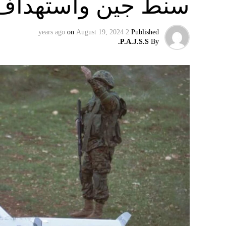
سنط جين واستهداف 
on
August 19, 2024
2 years ago
Published
P.A.J.S.S.
By