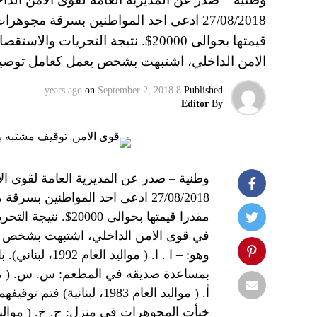
27/08/2018 ادعى احد المواطنين بسرقة م
قيمتها بحوالى 20000$. نتيجة التح
الامن الداخلي، اشتبهت بشخص يعمل كعامل توصي
on
September 2, 2018
8 years ago
Published
Editor
By
وطنية – صدر عن المديرية العامة لقوى الامن
27/08/2018 ادعى احد المواطني
مقدرا قيمتها بحوال
في قوى الامن الداخلي، اشتبهت بشخص ي
وهو: – ا . ا. (
أ. ( مواليد العام 1983، لبن