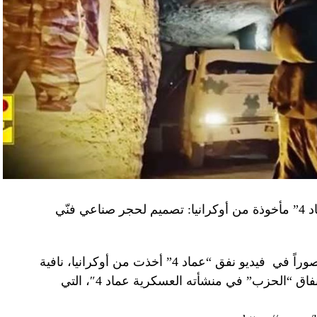
“النهار” تكشف حقيقة صور في فيديو نفق “عماد 4” مأخوذة من أوكرانيا: تصميم لحجر صناعي فنّي
صوراً في
فيديو
نفق “عماد 4” أخذت من أوكرانيا، نافية
المزاعم المتداولة حول صورة “ملتقطة داخل أنفاق “الحزب” في منشأته العسكرية عماد 4″، التي