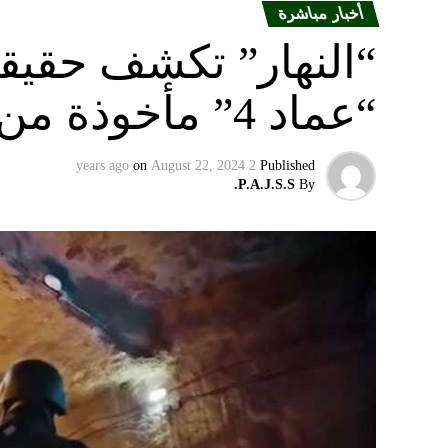
أخبار مباشرة
“النهار” تكشف حقيق
“عماد 4” مأخوذة من أوكرانيا….
on
August 22, 2024
2 years ago
Published
P.A.J.S.S.
By