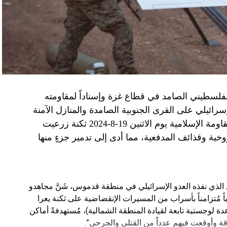
الفلسطيني الصامد في قطاع غزة وإسناداً لمقاومته
الإسرائيلي على القرى الجنوبية الصامدة والمنازل الآمنة
وخصوصاً في بلدة باتوليه، استهدف مجاهدو المقاومة الإسلامية يوم الاثنين 19-8-2024 ثكنة زرعيت
خية وقذائف المدفعية، مما أدى إلى تدمير جزءٍ منها
يال الذي نفذه العدو الإسرائيلي في منطقة قدموس، شَنَّ مجاهدو
ة يوم الاثنين 19-8-2024 هجوماً جوياً مُتزامناً بأسراب من المسيرات الإنقضاضية على ثكنة يعرا
وقاعدة سنط جين (قاعدة لوجستية تابعة لقيادة المنطقة الشمالية)، مُستهدفةً أماكن
ة وأوقعت فيهم عدداً من القتلى والجرحى”.