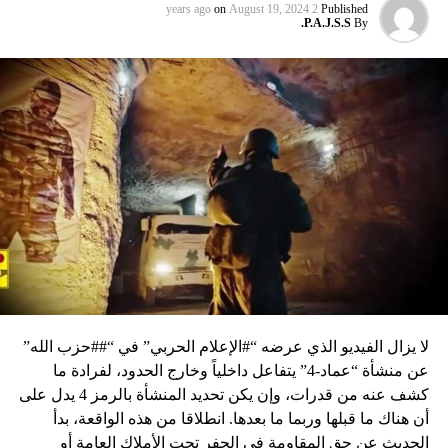
on
August 19, 2024
2 years ago
Published
P.A.J.S.S.
By
لا يزال الفيديو الذي عرضه “#الإعلام الحربي” في “##حزب الله”
عن منشأة “عماد-4” يتفاعل داخلياً وخارج الحدود، لفرادة ما
كشف عنه من قدرات، وإن يكن تحديد المنشأة بالرمز 4 يدل على
أن هناك ما قبلها وربما ما بعدها. انطلاقا من هذه الواقعة، بدأ
الحديث عن حق المقاومة في الحفر تحت الأملاك العامة أو