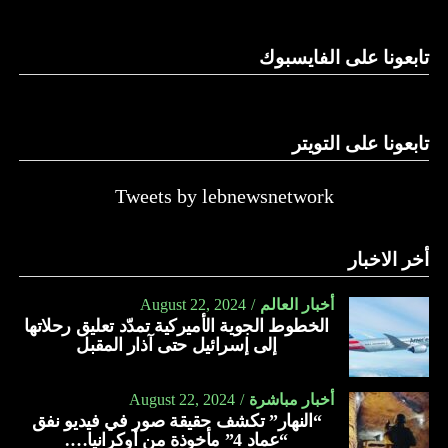
الدولة…
تابعونا على الفايسبوك
النهار
تابعونا على التويتر
Tweets by lebnewsnetwork
أخر الاخبار
أخبار العالم
August 22, 2024
الخطوط الجوية الأميركية تمدّد تعليق رحلاتها
إلى إسرائيل حتى آذار المقبل
أخبار مباشرة
August 22, 2024
“النهار” تكشف حقيقة صور في فيديو نفق
“عماد 4” مأخوذة من أوكرانيا….