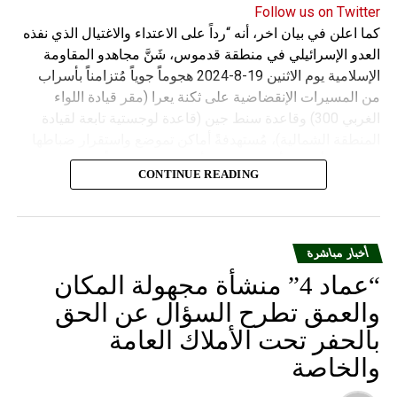
Follow us on Twitter
كما اعلن في بيان اخر، أنه “رداً على الاعتداء والاغتيال الذي نفذه
العدو الإسرائيلي في منطقة قدموس، شَنَّ مجاهدو المقاومة
الإسلامية يوم الاثنين 19-8-2024 هجوماً جوياً مُتزامناً بأسراب
من المسيرات الإنقضاضية على ثكنة يعرا (مقر قيادة اللواء
الغربي 300) وقاعدة سنط جين (قاعدة لوجستية تابعة لقيادة
المنطقة الشمالية)، مُستهدفةً أماكن تموضع واستقرار ضباطها
وجنودها وأصابت أهدافها بدقة وأوقعت فيهم عدداً من القتلى
CONTINUE READING
والجرحى”.
أخبار مباشرة
“عماد 4” منشأة مجهولة المكان
والعمق تطرح السؤال عن الحق
بالحفر تحت الأملاك العامة
والخاصة