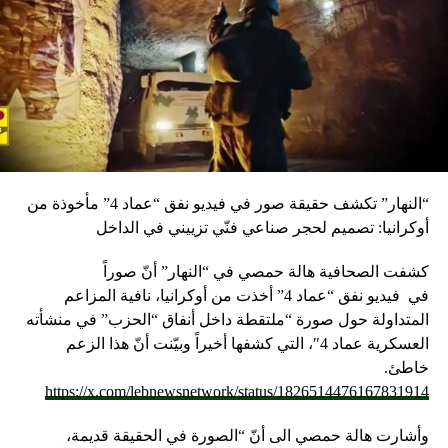
“النهار” تكشف حقيقة صور في فيديو نفق “عماد 4” مأخوذة من
أوكرانيا: تصميم لحجر صناعي فنّي تزييني في الداخل
كشفت الصحافية هالة حمصي في “النهار” أنّ صوراً
في
فيديو
نفق “عماد 4” أخذت من أوكرانيا، نافية المزاعم
المتداولة حول صورة “ملتقطة داخل أنفاق “الحزب” في منشأته
العسكرية عماد 4″، التي كشفها أخيراً وبيّنت أنّ هذا الزعم
خاطئ.
https://x.com/lebnewsnetwork/status/1826514476167831914
وأشارت هالة حمصي الى أنّ “الصورة في الحقيقة قديمة،