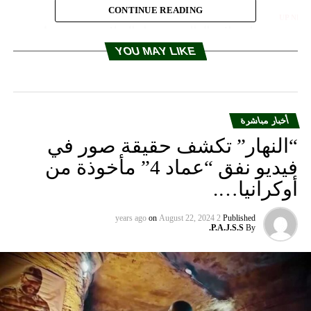
CONTINUE READING
UP NEX
حفوض : هل بدلات المال عن حمل السلاح ستسري على
زب الله؟
YOU MAY LIKE
DON'T MISS
رابطة المهني والتقني الرسمي: غدا يوم تدريس عادي
أخبار مباشرة
“النهار” تكشف حقيقة صور في
فيديو نفق “عماد 4” مأخوذة من
أوكرانيا….
on
August 22, 2024
2 years ago
Published
P.A.J.S.S.
By