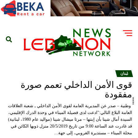
لبنان
قوى الأمن الداخلي تعمم صورة
مفقودة
ًًًًًًً وطنية – صدر عن المديرية العامة لقوى الأمن الداخلي ـ شعبة العلاقات
العامة البلاغ التالي:”ادعت لدى فصيلة الميناء في وحدة الدرك الإقليمي،
السيدة أمال شينا بأن إبنتها – مرتا ميشال شينا (مواليد عام 1980، لبنانية)
قد غادرت عند الساعة 9:00 من تاريخ 20/5/2019 منزل ذويها الكائن في
محلة الميناء – مستديرة الغروبي، إلى جهة…