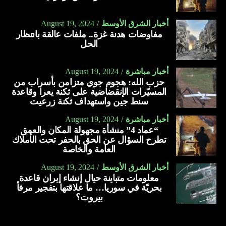
أخبار الشرق الأوسط
August 19, 2024
مفاوضات هدنة غزة.. ملفات عالقة بانتظار
الحل
أخبار مباشرة
August 19, 2024
حزب الله: هجوم جوي متزامن بأسراب من
المسيّرات الإنقضاضية على ثكنة يعرا وقاعدة
سنط جين واستهداف ثكنة زرعيت
أخبار مباشرة
August 19, 2024
“عماد 4” منشأة مجهولة المكان والعمق
تطرح السؤال عن الحق بالحفر تحت الأملاك
العامة والخاصة
أخبار الشرق الأوسط
August 19, 2024
معلومات متباينة حيال إنشاء إيران قاعدة
بحريّة في سوريا… ما علاقتها بتفجير مرفأ
بيروت؟