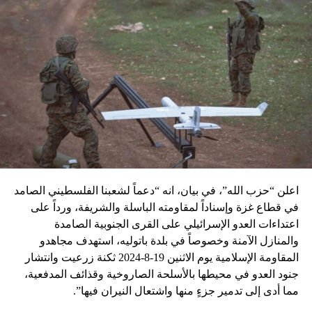
اعلن “حزب الله”، في بيان، انه “دعماً لشعبنا الفلسطيني الصامد
في قطاع غزة وإسناداً لمقاومته الباسلة ‌‏‌‏‌والشريفة، ورداً على
اعتداءات العدو الإسرائيلي على القرى الجنوبية الصامدة
والمنازل الآمنة وخصوصاً في بلدة باتوليه، استهدف مجاهدو
المقاومة الإسلامية يوم الاثنين 19-8-2024 ثكنة زرعيت وانتشار
جنود العدو في محيطها بالأسلحة الصاروخية وقذائف المدفعية،
مما أدى إلى تدمير جزءٍ منها واشتعال النيران فيها”.