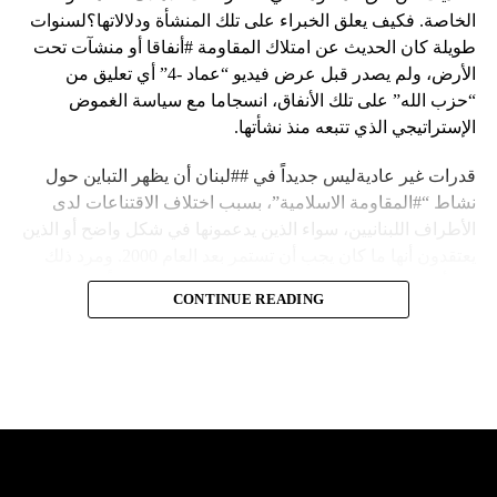
الخاصة. فكيف يعلق الخبراء على تلك المنشأة ودلالاتها؟لسنوات
طويلة كان الحديث عن امتلاك المقاومة #أنفاقا أو منشآت تحت
الأرض، ولم يصدر قبل عرض فيديو “عماد -4” أي تعليق من
“حزب الله” على تلك الأنفاق، انسجاما مع سياسة الغموض
الإستراتيجي الذي تتبعه منذ نشأتها.
قدرات غير عاديةليس جديداً في ##لبنان أن يظهر التباين حول
نشاط “#المقاومة الاسلامية”، بسبب اختلاف الاقتناعات لدى
الأطراف اللبنانيين، سواء الذين يدعمونها في شكل واضح أو الذين
يعتقدون أنها ما كان يجب أن تستمر بعد العام 2000. ومرد ذلك
إلى أن المقاومة ضد الاحتلال الإسرائيلي لم تكن يوماً محط
CONTINUE READING
إجماع داخلي، وإن كانت القوى اللبنانية المؤمنة بالصراع ضد
العدو الإسرائيلي لم تبدل في مواقفها.لكن التباين يصل إلى حدود
تخطت دور المقاومة، وهناك من يعترض على إقامة “حزب الله”
منشآت تحت الأرض، ويسأل عن تطبيق القانون اللبناني في
استغلال باطن الأرض.
والحال أن القانون اللبناني لا يطبق على الأملاك البحرية والنهرية
وغيرها، على الرغم من الإجماع اللبناني على ضرورة استعادة