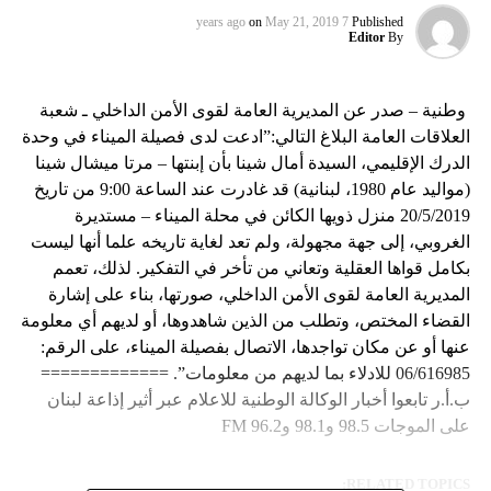
on
May 21, 2019
7 years ago
Published
Editor
By
ًًًًًًً وطنية – صدر عن المديرية العامة لقوى الأمن الداخلي ـ شعبة
العلاقات العامة البلاغ التالي:”ادعت لدى فصيلة الميناء في وحدة
الدرك الإقليمي، السيدة أمال شينا بأن إبنتها – مرتا ميشال شينا
(مواليد عام 1980، لبنانية) قد غادرت عند الساعة 9:00 من تاريخ
20/5/2019 منزل ذويها الكائن في محلة الميناء – مستديرة
الغروبي، إلى جهة مجهولة، ولم تعد لغاية تاريخه علما أنها ليست
بكامل قواها العقلية وتعاني من تأخر في التفكير. لذلك، تعمم
المديرية العامة لقوى الأمن الداخلي، صورتها، بناء على إشارة
القضاء المختص، وتطلب من الذين شاهدوها، أو لديهم أي معلومة
عنها أو عن مكان تواجدها، الاتصال بفصيلة الميناء، على الرقم:
06/616985 للادلاء بما لديهم من معلومات”. =============
ب.أ.ر تابعوا أخبار الوكالة الوطنية للاعلام عبر أثير إذاعة لبنان
على الموجات 98.5 و98.1 و96.2 FM
RELATED TOPICS: