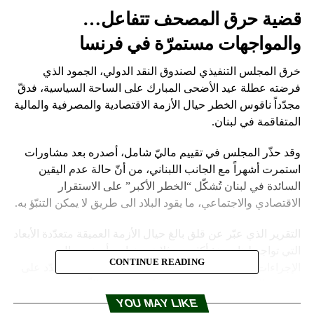
قضية حرق المصحف تتفاعل…
والمواجهات مستمرّة في فرنسا
خرق المجلس التنفيذي لصندوق النقد الدولي، الجمود الذي
فرضته عطلة عيد الأضحى المبارك على الساحة السياسية، فدقّ
مجدّداً ناقوس الخطر حيال الأزمة الاقتصادية والمصرفية والمالية
المتفاقمة في لبنان.
وقد حذّر المجلس في تقييم ماليّ شامل، أصدره بعد مشاورات
استمرت أشهراً مع الجانب اللبناني، من أنّ حالة عدم اليقين
السائدة في لبنان تُشكّل “الخطر الأكبر” على الاستقرار
الاقتصادي والاجتماعي، ما يقود البلاد الى طريق لا يمكن التنبّؤ به.
التقرير الذي عبّر عن قلق بالغ حيال الأزمة العميقة متعدّدة الأبعاد
التي تواجه لبنان منذ أكثر من ثلاث سنوات، أسف حيال
CONTINUE READING
الإجراءات المحدودة التي تمّ اتّخاذها للتصدّي للأزمة، وشدّد على
ضرورة التنفيذ الحاسم لخطة إصلاح شاملة، وإلاّ ستبقى
مستويات الثقة متدنية وستزداد الدولرة النقدية للاقتصاد،
YOU MAY LIKE