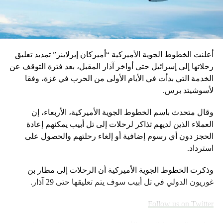
بعدما أعلن وزير الخارجية في حكومة تصريف الأعمال عبدالله بو
حبيب أنّ لبنان سيمتنع، مع عدد من الدول العربية، عن التصويت
لصالح مشروع قرار في الجمعية العامة للأمم المتحدة، يقضي
بإنشاء هيئة مستقلّة لمعرفة مصير المفقودين والمخفيّين قسراً
أعلنت الخطوط الجوية الأميركية “أميركان إيرلاينز” تمديد تعليق
في سوريا.
رحلاتها إلى إسرائيل حتى أواخر آذار المقبل، بعد فترة التوقف عن
الخدمة التي بدأت في الأيام الأولى من الحرب في غزة، وفقا
وقد أثار هذا الموقف، موجة من الانتقادات عبر مواقع التواصل
لأسوشيتد برس.
الإجتماعي، من قبل سياسيين اعتبروه “سقطة أخلاقية جديدة”،
ومواطنين وناشطين وصفوه بأنّه معيب ومثير للغضب
وقال متحدث باسم الخطوط الجوية الأميركية، الأربعاء، إن
والاشمئزاز.
العملاء الذين لديهم تذاكر لرحلات إلى تل أبيب يمكنهم إعادة
الحجز دون أي رسوم إضافية أو إلغاء رحلتهم والحصول على
نتنياهو يتوعّد إيران
استرداد.
إقليمياً، قال رئيس الوزراء الإسرائيلي بنيامين نتنياهو، إنّ
وذكرت الخطوط الجوية الأميركية أن الرحلات إلى مطار بن
“إسرائيل لن تسمح لإيران بتطوير ترسانة نووية، حتى إذا وقّعت
غوريون الدولي في تل أبيب سوف يتم تعليقها حتى 29 آذار.
اتّفاقاً نووياً مع واشنطن”، وستعمل “باستمرار لصدّ محاولات
إيران فتح جبهات إرهابية ضدّنا في سوريا ولبنان وغزة والضفة
Follow us on Twitter
الغربية”.