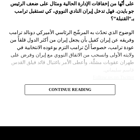
على أنّها من إخفاقات الإدارة الحالية ومثال على ضعف الرئيس
جو بايدن. فهل تدخل إيران النادي النووي، كي تستقبل ترامب
بـ”القنبلة”؟
الوضوح الذي تحدّث به المرشّح الرئاسي الأميركي دونالد ترامب
وفريقه عن إيران كفيل بأن يجعل إيران من أكثر الدول قلقاً من
عودة ترامب، خصوصاً أنّ ترامب التزم بوعوده الانتخابية في
ولايته الأولى وانسحب من الاتفاق النووي مع إيران وفرض على
طهران عقوبات مشلّة، وأعطى الأمر باغتيال قائد فيلق القدس
قاسم سليماني.
Follow us on Twitter
– نهاية عهد منظومة حوله آمنت بإمكان الاتفاق مع إيران. وهي
CONTINUE READING
مع ارتفاع حظوظ الرئيس السابق
امتداد لعهد باراك أوباما واتفاقه مع طهران على الملف النووي
في 2015.
دونالد ترامب بالعودة إلى البيت
– لذلك لجم بايدن نتنياهو عن ضرب إيران بقوّة في نيسان
الأبيض، بدأت هواجس الدول التي
الماضي ردّاً على ردّها على قصف قنصليّتها في دمشق. يقيم
أصحاب هذا التقويم وزناً لتهديد بايدن لنتنياهو في حينها بـ”أنّك
تأثّرت بسياسته تتحوّل إلى قلق
ستكون لوحدك” إذا وقعت الحرب. وبالموازاة فإنّ نتنياهو سيكون
“انتقامياً” في التعاطي مع ما بقي لبايدن من مدّة في البيت