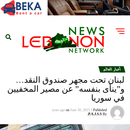
أخبار العالم
لبنان تحت مجهر صندوق النقد…
و”ينأى بنفسه” عن مصير المخفيين
في سوريا
on
June 30, 2023
3 years ago
Published
P.A.J.S.S.
By