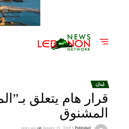
لبنان
قرار هام يتعلق بـ”الم
المشنوق
on
January 19, 2018
9 years ago
Published