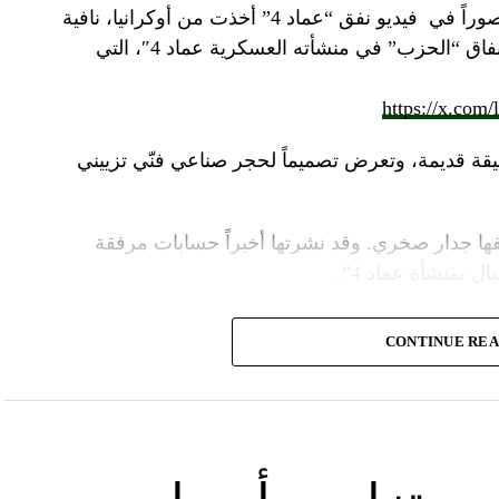
صوراً في
فيديو
نفق “عماد 4” أخذت من أوكرانيا، نافية
المزاعم المتداولة حول صورة “ملتقطة داخل أنفاق “الحزب” في منشأته العسكرية عماد 4″، التي
https://x.com
قة قديمة، وتعرض تصميماً لحجر صناعي فنّي تزييني
ا جدار صخري. وقد نشرتها أخيراً حسابات مرفقة
ل بمنشأة عماد 4”.
وأشارت “النهار” الى أنّ “انتشار الصورة جاء في وقت نشر “الحزب”، الجمعة 16 آب 2024، فيديو مع
CONTINUE RE
صّنة تتحرّك فيها آليات محمّلة بالصواريخ ضمن أنفاق
الله يهددّ فيها إسرائيل”.
نوان “جبالنا خزائننا”، على مدى أربع دقائق ونصف
قة منشأة عسكرية تحمل اسم “عماد 4″، نسبة الى القائد العسكري في “الحزب” عماد مغنية الذي