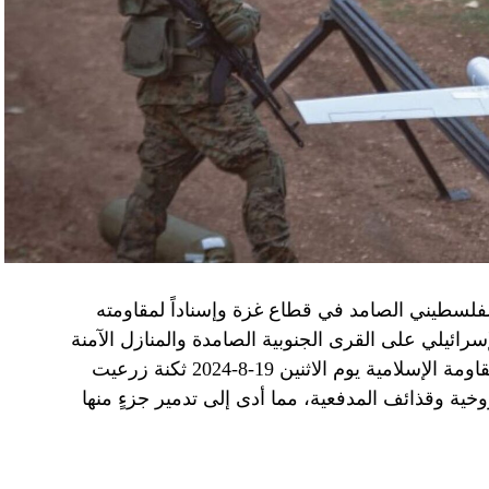
الفلسطيني الصامد في قطاع غزة وإسناداً لمقاومته
الإسرائيلي على القرى الجنوبية الصامدة والمنازل الآمنة
وخصوصاً في بلدة باتوليه، استهدف مجاهدو المقاومة الإسلامية يوم الاثنين 19-8-2024 ثكنة زرعيت
خية وقذائف المدفعية، مما أدى إلى تدمير جزءٍ منها