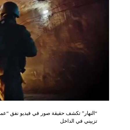
تزييني في الداخل