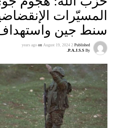
حزب الله: هجوم جو
المسيّرات الإنقضاضي
سنط جين واستهداف 
on
August 19, 2024
2 years ago
Published
P.A.J.S.S.
By