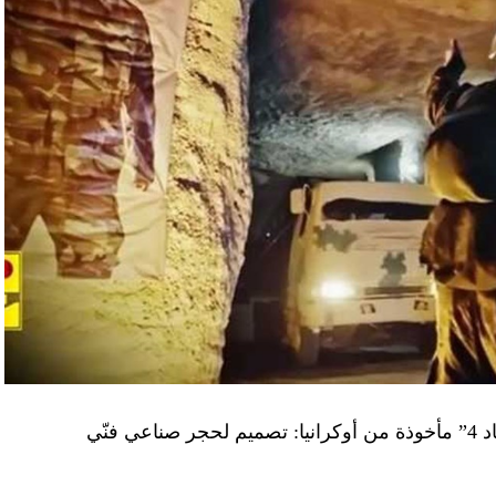
“النهار” تكشف حقيقة صور في فيديو نفق “عماد 4” مأخوذة من أوكرانيا: تصميم لحجر صناعي فنّي