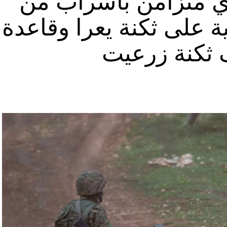
ي متزامن بأسراب من
ة على ثكنة يعرا وقاعدة
ثكنة زرعيت