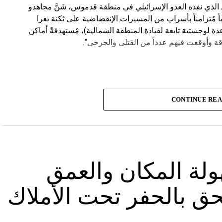
يال الذي نفذه العدو الإسرائيلي في منطقة قدموس، شَنَّ مجاهدو
ة يوم الاثنين 19-8-2024 هجوماً جوياً مُتزامناً بأسراب من المسيرات الإنقضاضية على ثكنة يعرا
وقاعدة سنط جين (قاعدة لوجستية تابعة لقيادة المنطقة الشمالية)، مُستهدفةً أماكن
ة وأوقعت فيهم عدداً من القتلى والجرحى”.
CONTINUE RE
 مجهولة المكان والعمق
ق بالحفر تحت الأملاك