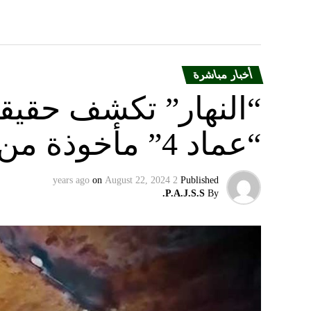
أخبار مباشرة
“النهار” تكشف حقيق
“عماد 4” مأخوذة من أوكرانيا….
on
August 22, 2024
2 years ago
Published
P.A.J.S.S.
By