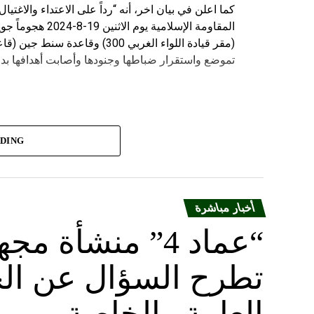
كما اعلن في بيان اخر، أنه “رداً على الاعتداء والاغت
المقاومة الإسلامي
(مقر قيادة اللواء الغربي 300) 
تموضع واستقرار ضباطها وجنودها وأصابت أهدافها بدق
ADING
أخبار مباشرة
“عماد 4” منشأة
تطرح السؤال عن الح
العامة والخاصة