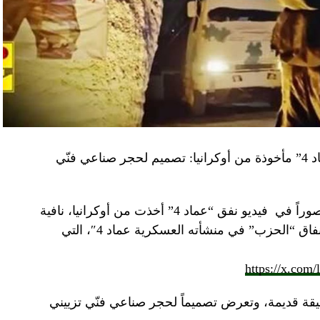
“النهار” تكشف حقيقة صور في فيديو نفق “عماد 4” مأخوذة من أوكرانيا: تصميم لحجر صناعي فنّي
صوراً في
فيديو
نفق “عماد 4” أخذت من أوكرانيا، نافية
المزاعم المتداولة حول صورة “ملتقطة داخل أنفاق “الحزب” في منشأته العسكرية عماد 4″، التي
https://x.com
قة قديمة، وتعرض تصميماً لحجر صناعي فنّي تزييني