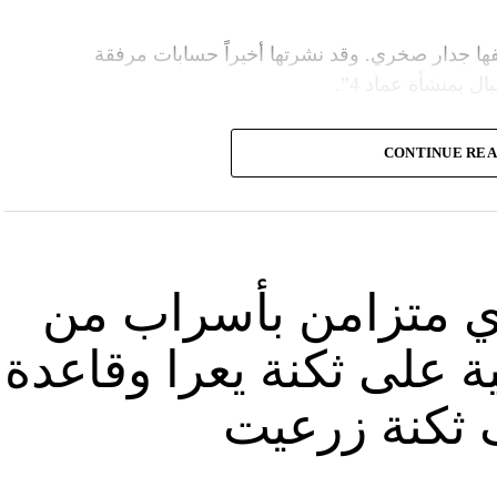
ا جدار صخري. وقد نشرتها أخيراً حسابات مرفقة
ل بمنشأة عماد 4”.
وأشارت “النهار” الى أنّ “انتشار الصورة جاء في وقت نشر “الحزب”، الجمعة 16 آب 2024، فيديو مع
CONTINUE RE
صّنة تتحرّك فيها آليات محمّلة بالصواريخ ضمن أنفاق
الله يهددّ فيها إسرائيل”.
نوان “جبالنا خزائننا”، على مدى أربع دقائق ونصف
قة منشأة عسكرية تحمل اسم “عماد 4″، نسبة الى القائد العسكري في “الحزب” عماد مغنية الذي
ي متزامن بأسراب من
ة على ثكنة يعرا وقاعدة
ثكنة زرعيت