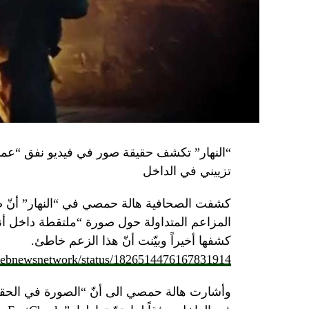
تزييني في الداخل
كشفت الصحافية هالة حمصي في “النهار” أنّ 
كشفها أخيراً وبيّنت أنّ هذا الزعم خاطئ.
/lebnewsnetwork/status/1826514476167831914
وأشارت هالة حمصي الى أنّ “الصورة في الحقي