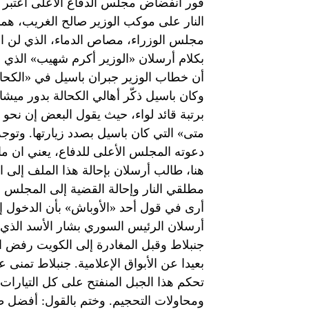
فور انفضاض مجلس الدفاع الأعلى اعتبر ف
النار على موكب الوزير صالح الغريب، هم
مجلس الوزراء، مصاص الدماء، الذي لن ا
بكلام أرسلان «الوزير أكرم شهيب» الذي 
أن خطاب الوزير جبران باسيل في «الكحالة
وكان باسيل ذكّر أهالي الكحالة بدور مي
متى» التي كان باسيل بصدد زيارتها. وتو
دعوته المجلس الأعلى للدفاع، يعني ان م
هنا، طالب أرسلان بإحالة هذا الملف إلى
مطلقي النار وإحالة القضية إلى المجلس ال
أرى في قول أحد «الأوباش» بأن الدخول إلى 
أرسلان الرئيس السوري بشار الأسد الذي 
جنبلاط وقبل المغادرة إلى الكويت رفض 
بعيدا عن الأبواق الإعلامية. جنبلاط تمنى 
تحكم هذا الجبل المنفتح على كل التيارات
ومحاولات التحجيم. وختم بالقول: أفضل طر