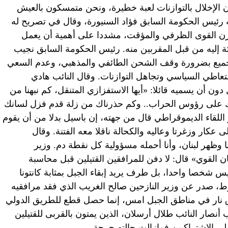
 الإخلال بالتوازنات لعبة خطيرة، ونحن متمسكون بالعيش
ه رئيس الحكومة السابق فؤاد السنيورة، وقال في تصريح له
توازن القوى الظرفي والمؤقت، مشددا على أهمية أن يعمل
إليه من قبل المقربين منه. رئيس الحكومة السابق نجيب
لجميع بضرورة وقف الشحن الطائفي والمذهبي، وعدم السعي
تعاطي السياسي وتجاهل التوازنات. وقال النائب هادي
ون أن يسميه قائلا: «أيها الاستفزازي المتنقل، كم نبهنا من
صك على رؤوس الحراب.. وكم حذرناك من زلة قدم فزل لسانك
للقاء الديموقراطي قال من جهته، إن باسيل بدلا من أن يقوم
عكار وزغرتا وعاليه والكحالة ناقلا معه الفتنة. وقال
وظهر لبنان، وأنا أحمله مسؤولية كل نقطة دم. وزير
 القوي» قال: لا دفن للمرافقين القتيلين قبل محاسبة
س شخصا واحدا، بل طرف يريد إبقاء الجبل بمثابة كانتونا
، صدر عن وزير النازحين صالح الغريب الذي فقد مرافقيه
ق نار في مناطق الجبل امس، إنما حصل قطع للطريق الدولي
 أنصار النائب طلال أرسلان، الذين يمتون بالقربى للقتيلين
ى الاشتراكيين فمازالت حالته حرجة.