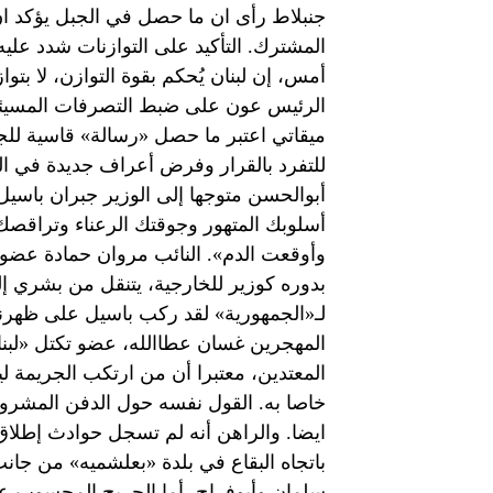
جنبلاط رأى ان ما حصل في الجبل يؤكد ان
المشترك. التأكيد على التوازنات شدد علي
أمس، إن لبنان يُحكم بقوة التوازن، لا ب
الرئيس عون على ضبط التصرفات المسيئة 
ميقاتي اعتبر ما حصل «رسالة» قاسية ل
للتفرد بالقرار وفرض أعراف جديدة في ال
أبوالحسن متوجها إلى الوزير جبران باسيل د
أسلوبك المتهور وجوقتك الرعناء وتراق
وأوقعت الدم». النائب مروان حمادة عضو ا
بدوره كوزير للخارجية، يتنقل من بشري إلى 
لـ«الجمهورية» لقد ركب باسيل على ظهرنا 
المهجرين غسان عطاالله، عضو تكتل «لبنان
المعتدين، معتبرا أن من ارتكب الجريمة لي
خاصا به. القول نفسه حول الدفن المشروط
ايضا. والراهن أنه لم تسجل حوادث إطلا
باتجاه البقاع في بلدة «بعلشميه» من جانب
سلمان وأبوفراج، أما الجريح المحسوب عل