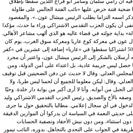
يه أن رامي سلمان وسامر أبو فراج اللذين سقطا بإطلاق
ا ضحية فتنة حرض عليها «نائب الفتنة الجالس على طاولة
ذكر اسمه التزاما بطلب الرئيس ميشال عون..». والمقصود
نفى أن يكون الحزب التقدمي الاشتراكي وراء ما حدث، مؤكدا
» بداية جولته في قضاء عاليه هو الذي ألهب مشاعر الأهالي.
شال عون في معركة كوع عاريا ومعركة سوق الغرب، يوم كان
برتبة قائد لواء، حيث يقول البعض إن نحو 50 اشتراكيا سقطوا في «عاريا» إضافة إلى عشرين في «كفر
جه أرسلان بالشكر إلى الرئيس ميشال عون، واعتبر أن مجرد
ا حصل ليس جريمة عادية، بل اعتداء على أمن الدولة، ومن
 المجلس العدلي. وقال لا حديث عن دفن الضحيتين قبل توقيف
عدلي. وقال: ليكن معلوما للجميع أن لحمنا ليس طريا، ولا
الجبل من أبوابه. وأنا لا أرى أكبر من بوابة دار خلدة. وحيّا
وصفه بالأخ والصديق. رئيس الحزب التقدمي الاشتراكي وليد
الدخول في أي سجال إعلامي. مطالبا بالتحقيق حول ما جرى
على حديثي النعمة في السياسة ان يدركوا أن الموازين الدقيقة
 دون استثناء، ومن دون نبش الأحقاد وتصفية الحسابات
يقة في الجواب على التحدي بالتجاهل. بدوره، النائب تيمور