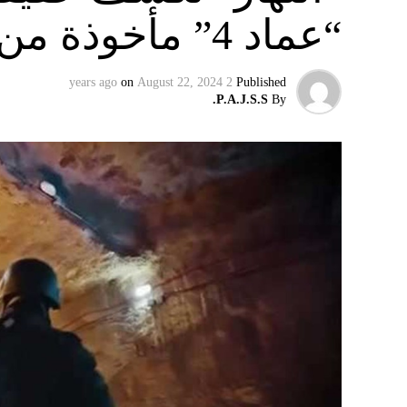
“عماد 4” مأخوذة من أوكرانيا….
on
August 22, 2024
2 years ago
Published
P.A.J.S.S.
By