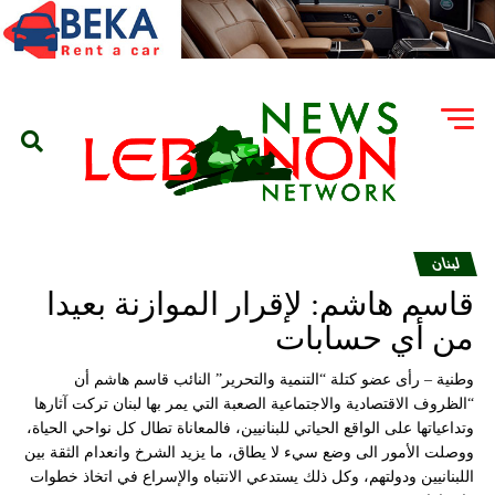
لبنان
قاسم هاشم: لإقرار الموازنة بعيدا
من أي حسابات
وطنية – رأى عضو كتلة “التنمية والتحرير” النائب قاسم هاشم أن
“الظروف الاقتصادية والاجتماعية الصعبة التي يمر بها لبنان تركت آثارها
وتداعياتها على الواقع الحياتي للبنانيين، فالمعاناة تطال كل نواحي الحياة،
ووصلت الأمور الى وضع سيء لا يطاق، ما يزيد الشرخ وانعدام الثقة بين
اللبنانيين ودولتهم، وكل ذلك يستدعي الانتباه والإسراع في اتخاذ خطوات