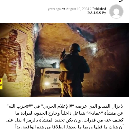
on
August 19, 2024
2 years ago
Published
P.A.J.S.S.
By
لا يزال الفيديو الذي عرضه “#الإعلام الحربي” في “##حزب الله”
عن منشأة “عماد-4” يتفاعل داخلياً وخارج الحدود، لفرادة ما
كشف عنه من قدرات، وإن يكن تحديد المنشأة بالرمز 4 يدل على
أن هناك ما قبلها وربما ما بعدها. انطلاقا من هذه الواقعة، بدأ