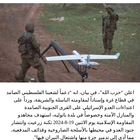
اعلن “حزب الله”، في بيان، انه “دعماً لشعبنا الفلسطيني الصامد
في قطاع غزة وإسناداً لمقاومته الباسلة ‌‏‌‏‌والشريفة، ورداً على
اعتداءات العدو الإسرائيلي على القرى الجنوبية الصامدة
والمنازل الآمنة وخصوصاً في بلدة باتوليه، استهدف مجاهدو
المقاومة الإسلامية يوم الاثنين 19-8-2024 ثكنة زرعيت وانتشار
جنود العدو في محيطها بالأسلحة الصاروخية وقذائف المدفعية،
مما أدى إلى تدمير جزءٍ منها واشتعال النيران فيها”.