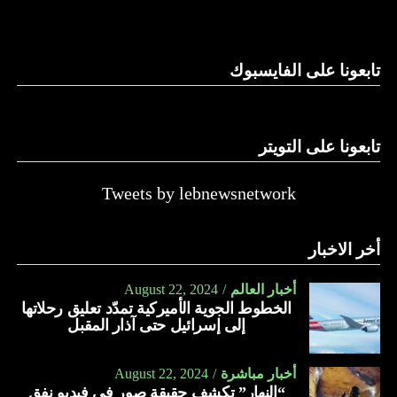
وغيرها، على الرغم من الإجماع اللبناني على ضرورة استعادة
الدولة…
تابعونا على الفايسبوك
النهار
تابعونا على التويتر
Tweets by lebnewsnetwork
أخر الاخبار
أخبار العالم
August 22, 2024
الخطوط الجوية الأميركية تمدّد تعليق رحلاتها
إلى إسرائيل حتى آذار المقبل
أخبار مباشرة
August 22, 2024
“النهار” تكشف حقيقة صور في فيديو نفق