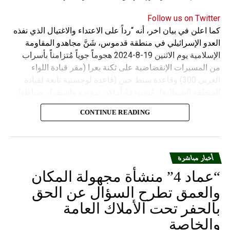
Follow us on Twitter
كما اعلن في بيان اخر، أنه “رداً على الاعتداء والاغتيال الذي نفذه
العدو الإسرائيلي في منطقة قدموس، شَنَّ مجاهدو المقاومة
الإسلامية يوم الاثنين 19-8-2024 هجوماً جوياً مُتزامناً بأسراب
من المسيرات الإنقضاضية على ثكنة يعرا (مقر قيادة اللواء
الغربي 300) وقاعدة سنط جين (قاعدة لوجستية تابعة لقيادة
المنطقة الشمالية)، مُستهدفةً أماكن تموضع واستقرار ضباطها
وجنودها وأصابت أهدافها بدقة وأوقعت فيهم عدداً من القتلى
CONTINUE READING
والجرحى”.
أخبار مباشرة
“عماد 4” منشأة مجهولة المكان
والعمق تطرح السؤال عن الحق
بالحفر تحت الأملاك العامة
والخاصة