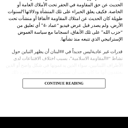
الحديث عن حق المقاومة في الحفر تحت الأملاك العامة أو
الخاصة. فكيف يعلق الخبراء على تلك المنشأة ودلالاتها؟لسنوات
طويلة كان الحديث عن امتلاك المقاومة #أنفاقا أو منشآت تحت
الأرض، ولم يصدر قبل عرض فيديو “عماد -4” أي تعليق من
“حزب الله” على تلك الأنفاق، انسجاما مع سياسة الغموض
الإستراتيجي الذي تتبعه منذ نشأتها.
قدرات غير عاديةليس جديداً في ##لبنان أن يظهر التباين حول
نشاط “#المقاومة الاسلامية”، بسبب اختلاف الاقتناعات لدى
الأطراف اللبنانيين، سواء الذين يدعمونها في شكل واضح أو الذين
يعتقدون أنها ما كان يجب أن تستمر بعد العام 2000. ومرد ذلك
إلى أن المقاومة ضد الاحتلال الإسرائيلي لم تكن يوماً محط
CONTINUE READING
إجماع داخلي، وإن كانت القوى اللبنانية المؤمنة بالصراع ضد
العدو الإسرائيلي لم تبدل في مواقفها.لكن التباين يصل إلى حدود
تخطت دور المقاومة، وهناك من يعترض على إقامة “حزب الله”
منشآت تحت الأرض، ويسأل عن تطبيق القانون اللبناني في
استغلال باطن الأرض.
والحال أن القانون اللبناني لا يطبق على الأملاك البحرية والنهرية