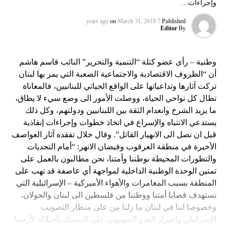
وإجراءات…
on
March 31, 2019
7 years ago
Published
Editor
By
وطنية – رأى عضو كتلة “التنمية والتحرير” النائب قاسم هاشم
أن “الظروف الاقتصادية والاجتماعية الصعبة التي يمر بها لبنان
تركت آثارها وتداعياتها على الواقع الحياتي للبنانيين، فالمعاناة
تطال كل نواحي الحياة، ووصلت الأمور الى وضع سيء لا يطاق،
ما يزيد الشرخ وانعدام الثقة بين اللبنانيين ودولتهم، وكل ذلك
يستدعي الانتباه والإسراع في اتخاذ خطوات وإجراءات إنقاذية
قبل ان نصل الى الانهيار القاتل”. وقال خلال تفقده آثار العواصف
الأخيرة في منطقة العرقوب وفيضان الانهر: “أمام التحديات
والتطورات المحيطة بوطننا وأمتنا، نحن مطالبون بالعمل على
تمتين الوحدة الوطنية الداخلية لمواجهة أي عاصفة قد تهب على
المنطقة بسبب المغامرات والأهواء الأميركية – الإسرائيلية التي
تستهدف قضايا أمتنا ووطننا من فلسطين الى لبنان والجولان،
وخصوصا اننا في لبنان ما زلنا من على منظار التصويب
الإسرائيلي وإصرار العدو الصهيوني على التمسك باحتلاله لأرضنا