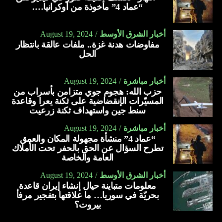
“عماد 4” مأخوذة من أوكرانيا….
أخبار الشرق الأوسط
August 19, 2024
مفاوضات هدنة غزة.. ملفات عالقة بانتظار
الحل
أخبار مباشرة
August 19, 2024
حزب الله: هجوم جوي متزامن بأسراب من
المسيّرات الإنقضاضية على ثكنة يعرا وقاعدة
سنط جين واستهداف ثكنة زرعيت
أخبار مباشرة
August 19, 2024
“عماد 4” منشأة مجهولة المكان والعمق
تطرح السؤال عن الحق بالحفر تحت الأملاك
العامة والخاصة
أخبار الشرق الأوسط
August 19, 2024
معلومات متباينة حيال إنشاء إيران قاعدة
بحريّة في سوريا… ما علاقتها بتفجير مرفأ
بيروت؟