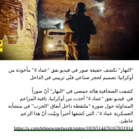
DON'T MISS
رعد: مكافحة الفساد ليست موسمية ولا نستهدف أحدا في
معركتنا
“النهار” تكشف حقيقة صور في فيديو نفق “عماد 4” مأخوذة من
أوكرانيا: تصميم لحجر صناعي فنّي تزييني في الداخل
كشفت الصحافية هالة حمصي في “النهار” أنّ صوراً
في
فيديو
نفق “عماد 4” أخذت من أوكرانيا، نافية المزاعم
المتداولة حول صورة “ملتقطة داخل أنفاق “الحزب” في منشأته
العسكرية عماد 4″، التي كشفها أخيراً وبيّنت أنّ هذا الزعم
خاطئ.
https://x.com/lebnewsnetwork/status/1826514476167831914