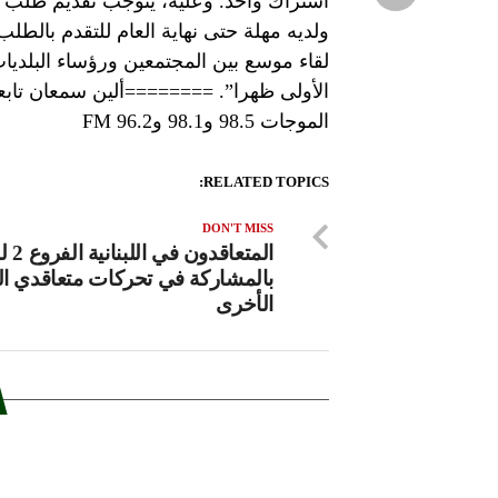
اشتراك واحد. وعليه، يتوجب تقديم طلب اش
ولديه مهلة حتى نهاية العام للتقدم بالطلب
لقاء موسع بين المجتمعين ورؤساء البلديا
الأولى ظهرا”. ========ألين سمعان تابعوا 
الموجات 98.5 و98.1 و96.2 FM
RELATED TOPICS:
DON'T MISS
المتعاقدو
بالمشاركة في تحركات متعاقدي ال
الأخرى