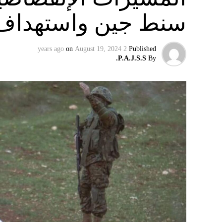
سنط جين واستهداف 
on
August 19, 2024
2 years ago
Published
P.A.J.S.S.
By