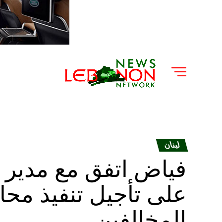
لبنان
فياض اتفق مع مدير ع
على تأجيل تنفيذ مح
المخالفين