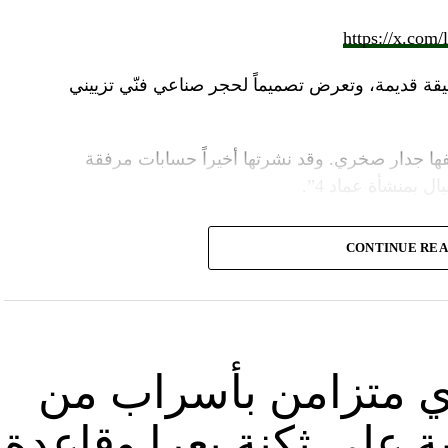
https://x.com
قة قديمة، وتعرض تصميماً لحجر صناعي فنّي تزييني
ا جدار صخري. وقد نشرتها أخيراً حسابات مرفقة
ل بمنشأة عماد 4”.
وأشارت “النهار” الى أنّ “انتشار الصورة جاء في وقت نشر “الحزب”، الجمعة 16 آب 2024، فيديو مع
CONTINUE RE
صّنة تتحرّك فيها آليات محمّلة بالصواريخ ضمن أنفاق
الله يهددّ فيها إسرائيل”.
نوان “جبالنا خزائننا”، على مدى أربع دقائق ونصف
قة منشأة عسكرية تحمل اسم “عماد 4″، نسبة الى القائد العسكري في “الحزب” عماد مغنية الذي
ي متزامن بأسراب من
ة على ثكنة يعرا وقاعدة