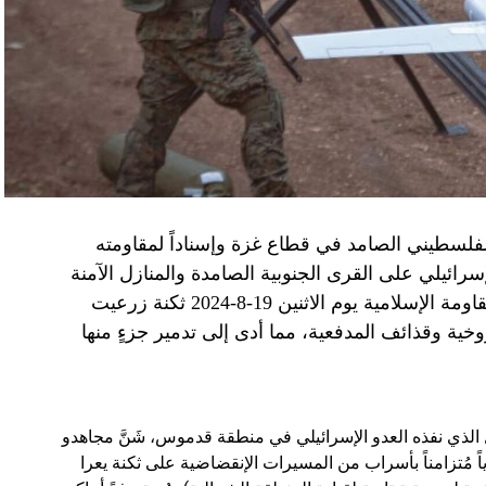
الفلسطيني الصامد في قطاع غزة وإسناداً لمقاومته
الإسرائيلي على القرى الجنوبية الصامدة والمنازل الآمنة
وخصوصاً في بلدة باتوليه، استهدف مجاهدو المقاومة الإسلامية يوم الاثنين 19-8-2024 ثكنة زرعيت
خية وقذائف المدفعية، مما أدى إلى تدمير جزءٍ منها
يال الذي نفذه العدو الإسرائيلي في منطقة قدموس، شَنَّ مجاهدو
ة يوم الاثنين 19-8-2024 هجوماً جوياً مُتزامناً بأسراب من المسيرات الإنقضاضية على ثكنة يعرا