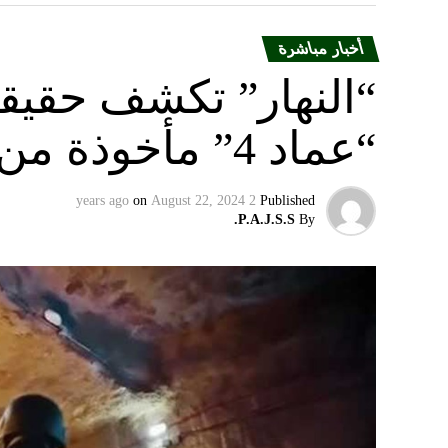
أخبار مباشرة
“النهار” تكشف حقيق
“عماد 4” مأخوذة من أوكرانيا….
on
August 22, 2024
2 years ago
Published
P.A.J.S.S.
By