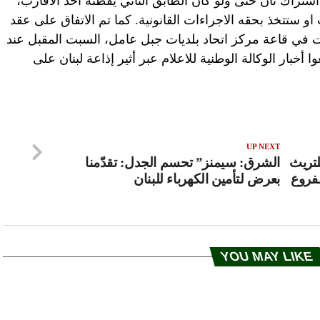
تراك ثان حتى ولو كان الطابق الثاني يقطنه أحد الاقارب،
 او ستتخذ بحقه الاجراءات القانونية. كما تم الاتفاق على عقد
ت في قاعة مركز اتحاد بلديات جبل عامل، السبت المقبل عند
أخبار الوكالة الوطنية للاعلام عبر أثير إذاعة لبنان على
UP NEXT
ن في اللبنانية الفروع 2 للتريث
الشرق: سيمنز” تحسم الجدل: تقدّمنا
فروع
بعرض لتأمين الكهرباء للبنان
YOU MAY LIKE