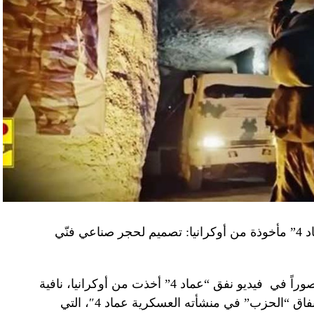
“النهار” تكشف حقيقة صور في فيديو نفق “عماد 4” مأخوذة من أوكرانيا: تصميم لحجر صناعي فنّي
صوراً في
فيديو
نفق “عماد 4” أخذت من أوكرانيا، نافية
المزاعم المتداولة حول صورة “ملتقطة داخل أنفاق “الحزب” في منشأته العسكرية عماد 4″، التي