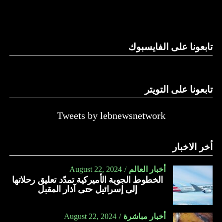
والحال أن القانون اللبناني لا يطبق على الأملاك البحرية والنهرية
وغيرها، على الرغم من الإجماع اللبناني على ضرورة استعادة
الدولة…
تابعونا على الفايسبوك
النهار
تابعونا على التويتر
Tweets by lebnewsnetwork
أخر الاخبار
أخبار العالم
August 22, 2024
الخطوط الجوية الأميركية تمدّد تعليق رحلاتها
إلى إسرائيل حتى آذار المقبل
أخبار مباشرة
August 22, 2024