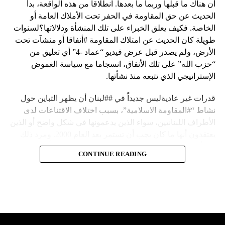
أن هناك ما قبلها وربما ما بعدها. انطلاقا من هذه الواقعة، بدأ
الحديث عن حق المقاومة في الحفر تحت الأملاك العامة أو
الخاصة. فكيف يعلق الخبراء على تلك المنشأة ودلالاتها؟لسنوات
طويلة كان الحديث عن امتلاك المقاومة #أنفاقا أو منشآت تحت
الأرض، ولم يصدر قبل عرض فيديو “عماد -4” أي تعليق من
“حزب الله” على تلك الأنفاق، انسجاما مع سياسة الغموض
الإستراتيجي الذي تتبعه منذ نشأتها.
قدرات غير عاديةليس جديداً في ##لبنان أن يظهر التباين حول
نشاط “#المقاومة الاسلامية”، بسبب اختلاف الاقتناعات لدى
الأطراف اللبنانيين، سواء الذين يدعمونها في شكل واضح أو الذين
يعتقدون أنها ما كان يجب أن تستمر بعد العام 2000. ومرد ذلك
إلى أن المقاومة ضد الاحتلال الإسرائيلي لم تكن يوماً محط
CONTINUE READING
إجماع داخلي، وإن كانت القوى اللبنانية المؤمنة بالصراع ضد
العدو الإسرائيلي لم تبدل في مواقفها.لكن التباين يصل إلى حدود
تخطت دور المقاومة، وهناك من يعترض على إقامة “حزب الله”
منشآت تحت الأرض، ويسأل عن تطبيق القانون اللبناني في
استغلال باطن الأرض.