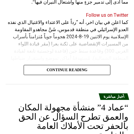
مما أدى إلى تدمير جزءٍ منها واشتعال النيران فيها”.
Follow us on Twitter
كما اعلن في بيان اخر، أنه “رداً على الاعتداء والاغتيال الذي نفذه
العدو الإسرائيلي في منطقة قدموس، شَنَّ مجاهدو المقاومة
الإسلامية يوم الاثنين 19-8-2024 هجوماً جوياً مُتزامناً بأسراب
من المسيرات الإنقضاضية على ثكنة يعرا (مقر قيادة اللواء
الغربي 300) وقاعدة سنط جين (قاعدة لوجستية تابعة لقيادة
المنطقة الشمالية)، مُستهدفةً أماكن تموضع واستقرار ضباطها
وجنودها وأصابت أهدافها بدقة وأوقعت فيهم عدداً من القتلى
CONTINUE READING
والجرحى”.
أخبار مباشرة
“عماد 4” منشأة مجهولة المكان
والعمق تطرح السؤال عن الحق
بالحفر تحت الأملاك العامة