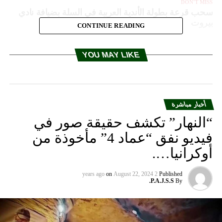
DON'T MISS
سحب قرعة بطولة الأندية العربية في السلة بضيافة نادي
بيروت
CONTINUE READING
YOU MAY LIKE
أخبار مباشرة
“النهار” تكشف حقيقة صور في
فيديو نفق “عماد 4” مأخوذة من
أوكرانيا….
on
August 22, 2024
2 years ago
Published
P.A.J.S.S.
By