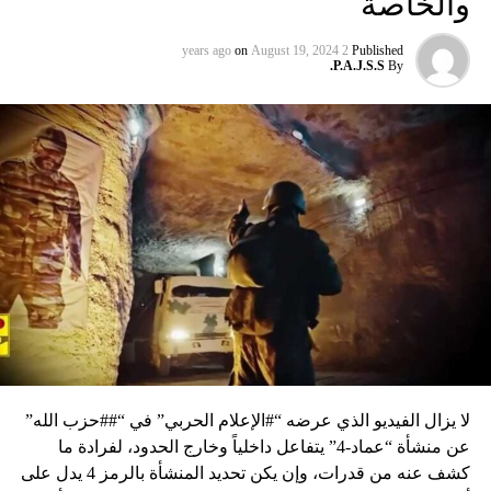
والخاصة
on
August 19, 2024
2 years ago
Published
P.A.J.S.S.
By
لا يزال الفيديو الذي عرضه “#الإعلام الحربي” في “##حزب الله”
عن منشأة “عماد-4” يتفاعل داخلياً وخارج الحدود، لفرادة ما
كشف عنه من قدرات، وإن يكن تحديد المنشأة بالرمز 4 يدل على