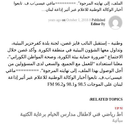
الملف، إلى نهايته المرجوة”. =========ماغي عيسى/ب.ف. تابعوا
أخبار الوكالة الوطنية للاعلام عبر أثير إذاعة لبنان…
on
October 1, 2018
8 years ago
Published
Editor
By
وطنية – إستقبل النائب فايز غصن، لجنة بلدة كفرحزير البيئية،
وتداول معها الشؤون البيئية في منطقة الكورة. وأكد غصن خلال
الاجتماع “ضرورة حماية بيئة الكورة، وصحة المواطن الكوراني”،
معلنا استعداده “للعمل مع الجميع، والسعي لدى المسؤولين من
أجل الوصول بهذا الملف، إلى نهايته المرجوة”. =========ماغي
عيسى/ب.ف. تابعوا أخبار الوكالة الوطنية للاعلام عبر أثير إذاعة
لبنان على الموجات 98.5 و98.1 و96.2 FM
RELATED TOPICS:
UP NEX
شاط رياضي فني لاطفال مدارس الخيام برعاية الكتيبة
لاسبانية