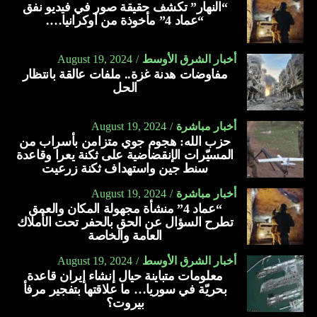
“النهار” تكشف حقيقة صور في فيديو نفق
“عماد 4” مأخوذة من أوكرانيا….
أخبار الشرق الأوسط
August 19, 2024
مفاوضات هدنة غزة.. ملفات عالقة بانتظار
الحل
أخبار مباشرة
August 19, 2024
حزب الله: هجوم جوي متزامن بأسراب من
المسيّرات الإنقضاضية على ثكنة يعرا وقاعدة
سنط جين واستهداف ثكنة زرعيت
أخبار مباشرة
August 19, 2024
“عماد 4” منشأة مجهولة المكان والعمق
تطرح السؤال عن الحق بالحفر تحت الأملاك
العامة والخاصة
أخبار الشرق الأوسط
August 19, 2024
معلومات متباينة حيال إنشاء إيران قاعدة
بحريّة في سوريا… ما علاقتها بتفجير مرفأ
بيروت؟