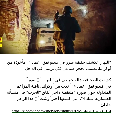
“النهار” تكشف حقيقة صور في فيديو نفق “عماد 4” مأخوذة من
أوكرانيا: تصميم لحجر صناعي فنّي تزييني في الداخل
كشفت الصحافية هالة حمصي في “النهار” أنّ صوراً
في
فيديو
نفق “عماد 4” أخذت من أوكرانيا، نافية المزاعم
المتداولة حول صورة “ملتقطة داخل أنفاق “الحزب” في منشأته
العسكرية عماد 4″، التي كشفها أخيراً وبيّنت أنّ هذا الزعم
خاطئ.
https://x.com/lebnewsnetwork/status/1826514476167831914