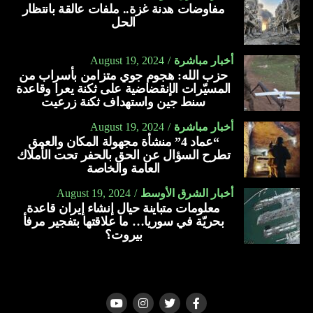
مفاوضات هدنة غزة.. ملفات عالقة بانتظار
الحل
أخبار مباشرة
August 19, 2024
حزب الله: هجوم جوي متزامن بأسراب من
المسيّرات الإنقضاضية على ثكنة يعرا وقاعدة
سنط جين واستهداف ثكنة زرعيت
أخبار مباشرة
August 19, 2024
“عماد 4” منشأة مجهولة المكان والعمق
تطرح السؤال عن الحق بالحفر تحت الأملاك
العامة والخاصة
أخبار الشرق الأوسط
August 19, 2024
معلومات متباينة حيال إنشاء إيران قاعدة
بحريّة في سوريا… ما علاقتها بتفجير مرفأ
بيروت؟