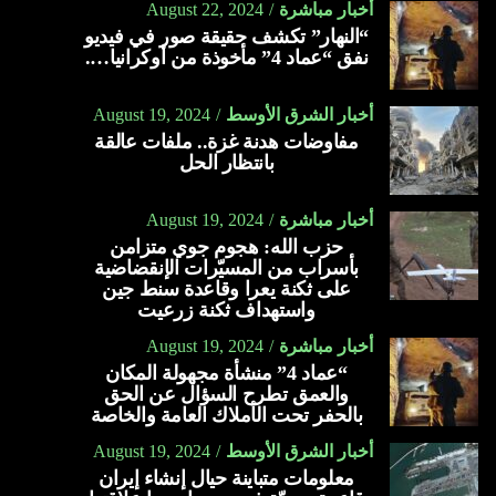
أخبار مباشرة
August 22, 2024
“النهار” تكشف حقيقة صور في فيديو
نفق “عماد 4” مأخوذة من أوكرانيا….
أخبار الشرق الأوسط
August 19, 2024
مفاوضات هدنة غزة.. ملفات عالقة
بانتظار الحل
أخبار مباشرة
August 19, 2024
حزب الله: هجوم جوي متزامن
بأسراب من المسيّرات الإنقضاضية
على ثكنة يعرا وقاعدة سنط جين
واستهداف ثكنة زرعيت
أخبار مباشرة
August 19, 2024
“عماد 4” منشأة مجهولة المكان
والعمق تطرح السؤال عن الحق
بالحفر تحت الأملاك العامة والخاصة
أخبار الشرق الأوسط
August 19, 2024
معلومات متباينة حيال إنشاء إيران