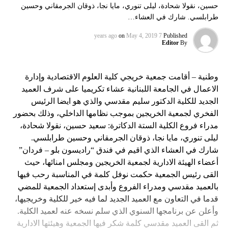
حسين، نقولا شحادة، ليلى تنوري، مايا نجا، ذوقان الجرمقاني وحسين
طرابلسي. شارك في العشاء…
on
May 4, 2019
7 years ago
Published
Editor
By
وطنية – أقامت جمعية خريجي كلية العلوم الاقتصادية وإدارة
الاعمال في الجامعة اللبنانية عشاء تكريميا على شرف العميد
الجديد للكلية الدكتور سليم مقدسي والذي هو ايضا الرئيس
الفخري لجمعية الخريجين بموجب نظامها الداخلي، وذلك بحضور
مدراء فروع الكلية الستة الدكاترة: سعيد حسين، نقولا شحادة،
ليلى تنوري، مايا نجا، ذوقان الجرمقاني وحسين طرابلسي.
شارك في العشاء الذي اقيم في فندق “راديسون بلو – فردان”
أعضاء الهيئة الادارية لجمعية الخريجين ومجلس امنائها، حيث
القى رئيس الجمعية حكمت نوفل كلمة في المناسبة رحب فيها
بالعميد مقدسي ومدراء الفروع وأبدى إستعداد الجمعية للمضي
قدما في التعاون مع العميد الجديد لما فيه خير للكلية وخريجيها،
وأعلن عن برنامجها السنوي الذي سلم نسخه عنه لعميد الكلية.
ثم القى العميد مقدسي كلمة شكر فيها الجمعية وهيئتها الادارية