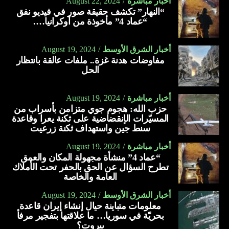
أخبار مباشرة
August 22, 2024
“النهار” تكشف حقيقة صور في فيديو نفق
“عماد 4” مأخوذة من أوكرانيا….
أخبار الشرق الأوسط
August 19, 2024
مفاوضات هدنة غزة.. ملفات عالقة بانتظار
الحل
أخبار مباشرة
August 19, 2024
حزب الله: هجوم جوي متزامن بأسراب من
المسيّرات الإنقضاضية على ثكنة يعرا وقاعدة
سنط جين واستهداف ثكنة زرعيت
أخبار مباشرة
August 19, 2024
“عماد 4” منشأة مجهولة المكان والعمق
تطرح السؤال عن الحق بالحفر تحت الأملاك
العامة والخاصة
أخبار الشرق الأوسط
August 19, 2024
معلومات متباينة حيال إنشاء إيران قاعدة
بحريّة في سوريا… ما علاقتها بتفجير مرفأ
بيروت؟