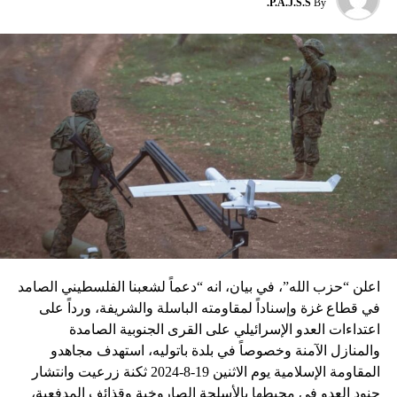
P.A.J.S.S.
By
نسبه الحزب الى إسرائيل”.
اعلن “حزب الله”، في بيان، انه “دعماً لشعبنا الفلسطيني الصامد
في قطاع غزة وإسناداً لمقاومته الباسلة ‌‏‌‏‌والشريفة، ورداً على
اعتداءات العدو الإسرائيلي على القرى الجنوبية الصامدة
والمنازل الآمنة وخصوصاً في بلدة باتوليه، استهدف مجاهدو
المقاومة الإسلامية يوم الاثنين 19-8-2024 ثكنة زرعيت وانتشار
جنود العدو في محيطها بالأسلحة الصاروخية وقذائف المدفعية،