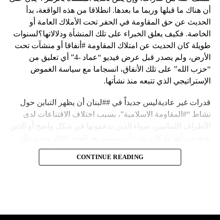
أن هناك ما قبلها وربما ما بعدها. انطلاقا من هذه الواقعة، بدأ
الحديث عن حق المقاومة في الحفر تحت الأملاك العامة أو
الخاصة. فكيف يعلق الخبراء على تلك المنشأة ودلالاتها؟لسنوات
طويلة كان الحديث عن امتلاك المقاومة #أنفاقا أو منشآت تحت
الأرض، ولم يصدر قبل عرض فيديو “عماد -4” أي تعليق من
“حزب الله” على تلك الأنفاق، انسجاما مع سياسة الغموض
الإستراتيجي الذي تتبعه منذ نشأتها.
قدرات غير عاديةليس جديداً في ##لبنان أن يظهر التباين حول
نشاط “#المقاومة الاسلامية”، بسبب اختلاف الاقتناعات لدى
الأطراف اللبنانيين، سواء الذين يدعمونها في شكل واضح أو الذين
يعتقدون أنها ما كان يجب أن تستمر بعد العام 2000. ومرد ذلك
إلى أن المقاومة ضد الاحتلال الإسرائيلي لم تكن يوماً محط
CONTINUE READING
إجماع داخلي، وإن كانت القوى اللبنانية المؤمنة بالصراع ضد
العدو الإسرائيلي لم تبدل في مواقفها.لكن التباين يصل إلى حدود
تخطت دور المقاومة، وهناك من يعترض على إقامة “حزب الله”
منشآت تحت الأرض، ويسأل عن تطبيق القانون اللبناني في
استغلال باطن الأرض.