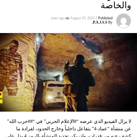
والخاصة
on
August 19, 2024
2 years ago
Published
P.A.J.S.S.
By
لا يزال الفيديو الذي عرضه “#الإعلام الحربي” في “##حزب الله”
عن منشأة “عماد-4” يتفاعل داخلياً وخارج الحدود، لفرادة ما
كشف عنه من قدرات، وإن يكن تحديد المنشأة بالرمز 4 يدل على