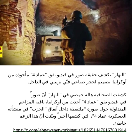
“النهار” تكشف حقيقة صور في فيديو نفق “عماد 4” مأخوذة من
أوكرانيا: تصميم لحجر صناعي فنّي تزييني في الداخل
كشفت الصحافية هالة حمصي في “النهار” أنّ صوراً
في
فيديو
نفق “عماد 4” أخذت من أوكرانيا، نافية المزاعم
المتداولة حول صورة “ملتقطة داخل أنفاق “الحزب” في منشأته
العسكرية عماد 4″، التي كشفها أخيراً وبيّنت أنّ هذا الزعم
خاطئ.
https://x.com/lebnewsnetwork/status/1826514476167831914