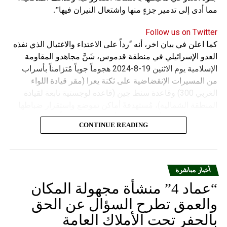
مما أدى إلى تدمير جزءٍ منها واشتعال النيران فيها”.
Follow us on Twitter
كما اعلن في بيان اخر، أنه “رداً على الاعتداء والاغتيال الذي نفذه
العدو الإسرائيلي في منطقة قدموس، شَنَّ مجاهدو المقاومة
الإسلامية يوم الاثنين 19-8-2024 هجوماً جوياً مُتزامناً بأسراب
من المسيرات الإنقضاضية على ثكنة يعرا (مقر قيادة اللواء
الغربي 300) وقاعدة سنط جين (قاعدة لوجستية تابعة لقيادة
المنطقة الشمالية)، مُستهدفةً أماكن تموضع واستقرار ضباطها
وجنودها وأصابت أهدافها بدقة وأوقعت فيهم عدداً من القتلى
CONTINUE READING
والجرحى”.
أخبار مباشرة
“عماد 4” منشأة مجهولة المكان
والعمق تطرح السؤال عن الحق
بالحفر تحت الأملاك العامة