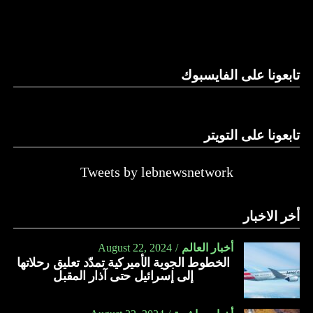
والحال أن القانون اللبناني لا يطبق على الأملاك البحرية والنهرية
وغيرها، على الرغم من الإجماع اللبناني على ضرورة استعادة
الدولة…
تابعونا على الفايسبوك
النهار
تابعونا على التويتر
Tweets by lebnewsnetwork
أخر الاخبار
أخبار العالم
August 22, 2024
الخطوط الجوية الأميركية تمدّد تعليق رحلاتها
إلى إسرائيل حتى آذار المقبل