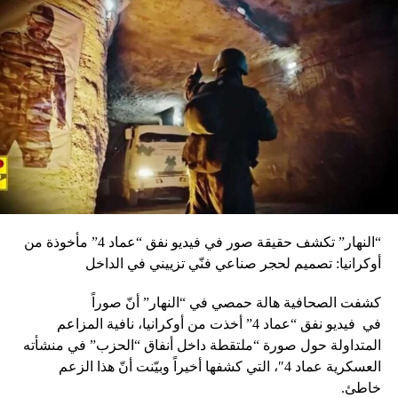
“النهار” تكشف حقيقة صور في فيديو نفق “عماد 4” مأخوذة من
أوكرانيا: تصميم لحجر صناعي فنّي تزييني في الداخل
كشفت الصحافية هالة حمصي في “النهار” أنّ صوراً
في
فيديو
نفق “عماد 4” أخذت من أوكرانيا، نافية المزاعم
المتداولة حول صورة “ملتقطة داخل أنفاق “الحزب” في منشأته
العسكرية عماد 4″، التي كشفها أخيراً وبيّنت أنّ هذا الزعم
خاطئ.