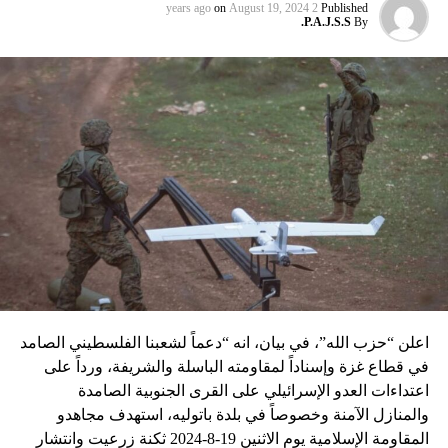
عماد مغنية الذي قتل بتفجير سيّارة مفخّخة في دمشق عام 2008
on
August 19, 2024
2 years ago
Published
P.A.J.S.S.
By
نسبه الحزب الى إسرائيل”.
اعلن “حزب الله”، في بيان، انه “دعماً لشعبنا الفلسطيني الصامد
في قطاع غزة وإسناداً لمقاومته الباسلة ‌‏‌‏‌والشريفة، ورداً على
اعتداءات العدو الإسرائيلي على القرى الجنوبية الصامدة
والمنازل الآمنة وخصوصاً في بلدة باتوليه، استهدف مجاهدو
المقاومة الإسلامية يوم الاثنين 19-8-2024 ثكنة زرعيت وانتشار