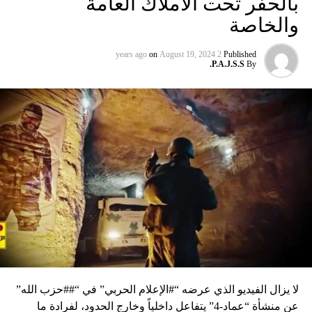
بالحفر تحت الأملاك العامة
والخاصة
on
August 19, 2024
2 years ago
Published
P.A.J.S.S.
By
لا يزال الفيديو الذي عرضه “#الإعلام الحربي” في “##حزب الله”
عن منشأة “عماد-4” يتفاعل داخلياً وخارج الحدود، لفرادة ما