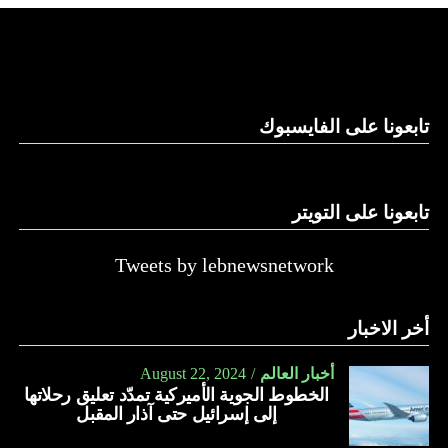
والحال أن القانون اللبناني لا يطبق على الأملاك البحرية والنهرية
وغيرها، على الرغم من الإجماع اللبناني على ضرورة استعادة
الدولة…
تابعونا على الفايسبوك
النهار
تابعونا على التويتر
Tweets by lebnewsnetwork
أخر الاخبار
أخبار العالم
August 22, 2024
الخطوط الجوية الأميركية تمدّد تعليق رحلاتها
إلى إسرائيل حتى آذار المقبل