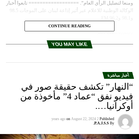
ومنعا لتضليل الرأي العام”. ================== تابعوا أخبار
الوكالة الوطنية للاعلام عبر أثير إذاعة لبنان على الموجات 98.5
و98.1 و96.2 FM
CONTINUE READING
RELATED TOPICS:
YOU MAY LIKE
UP NEX
عقوبيان: هناك إجماع على حماية الفساد والفاسدين
DON'T MISS
الاصلاح والوحدة دعت الى عدم عرقلة وقف الفساد
أخبار مباشرة
“النهار” تكشف حقيقة صور في
فيديو نفق “عماد 4” مأخوذة من
أوكرانيا….
on
August 22, 2024
2 years ago
Published
P.A.J.S.S.
By