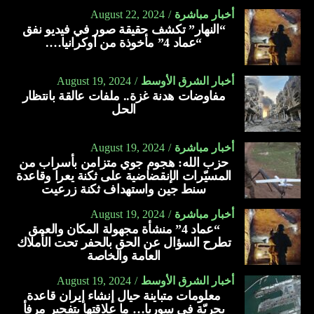
أخبار مباشرة
August 22, 2024
“النهار” تكشف حقيقة صور في فيديو نفق
“عماد 4” مأخوذة من أوكرانيا….
أخبار الشرق الأوسط
August 19, 2024
مفاوضات هدنة غزة.. ملفات عالقة بانتظار
الحل
أخبار مباشرة
August 19, 2024
حزب الله: هجوم جوي متزامن بأسراب من
المسيّرات الإنقضاضية على ثكنة يعرا وقاعدة
سنط جين واستهداف ثكنة زرعيت
أخبار مباشرة
August 19, 2024
“عماد 4” منشأة مجهولة المكان والعمق
تطرح السؤال عن الحق بالحفر تحت الأملاك
العامة والخاصة
أخبار الشرق الأوسط
August 19, 2024
معلومات متباينة حيال إنشاء إيران قاعدة
بحريّة في سوريا… ما علاقتها بتفجير مرفأ