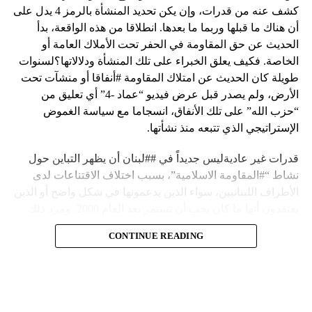
كشف عنه من قدرات، وإن يكن تحديد المنشأة بالرمز 4 يدل على
أن هناك ما قبلها وربما ما بعدها. انطلاقا من هذه الواقعة، بدأ
الحديث عن حق المقاومة في الحفر تحت الأملاك العامة أو
الخاصة. فكيف يعلق الخبراء على تلك المنشأة ودلالاتها؟لسنوات
طويلة كان الحديث عن امتلاك المقاومة #أنفاقا أو منشآت تحت
الأرض، ولم يصدر قبل عرض فيديو “عماد -4” أي تعليق من
“حزب الله” على تلك الأنفاق، انسجاما مع سياسة الغموض
الإستراتيجي الذي تتبعه منذ نشأتها.
قدرات غير عاديةليس جديداً في ##لبنان أن يظهر التباين حول
نشاط “#المقاومة الاسلامية”، بسبب اختلاف الاقتناعات لدى
الأطراف اللبنانيين، سواء الذين يدعمونها في شكل واضح أو الذين
يعتقدون أنها ما كان يجب أن تستمر بعد العام 2000. ومرد ذلك
إلى أن المقاومة ضد الاحتلال الإسرائيلي لم تكن يوماً محط
CONTINUE READING
إجماع داخلي، وإن كانت القوى اللبنانية المؤمنة بالصراع ضد
العدو الإسرائيلي لم تبدل في مواقفها.لكن التباين يصل إلى حدود
تخطت دور المقاومة، وهناك من يعترض على إقامة “حزب الله”
منشآت تحت الأرض، ويسأل عن تطبيق القانون اللبناني في
استغلال باطن الأرض.