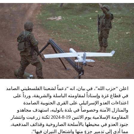
اعلن “حزب الله”، في بيان، انه “دعماً لشعبنا الفلسطيني الصامد
في قطاع غزة وإسناداً لمقاومته الباسلة ‌‏‌‏‌والشريفة، ورداً على
اعتداءات العدو الإسرائيلي على القرى الجنوبية الصامدة
والمنازل الآمنة وخصوصاً في بلدة باتوليه، استهدف مجاهدو
المقاومة الإسلامية يوم الاثنين 19-8-2024 ثكنة زرعيت وانتشار
جنود العدو في محيطها بالأسلحة الصاروخية وقذائف المدفعية،
مما أدى إلى تدمير جزءٍ منها واشتعال النيران فيها”.