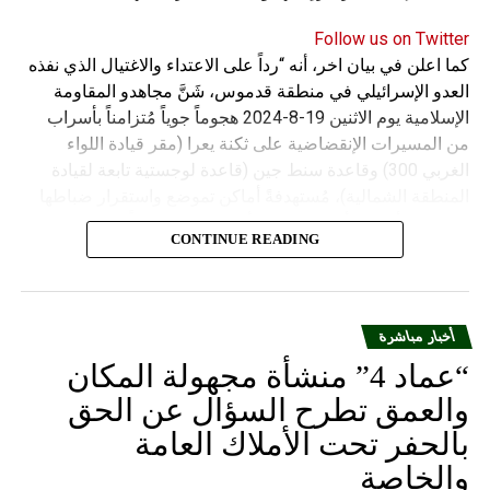
Follow us on Twitter
كما اعلن في بيان اخر، أنه “رداً على الاعتداء والاغتيال الذي نفذه
العدو الإسرائيلي في منطقة قدموس، شَنَّ مجاهدو المقاومة
الإسلامية يوم الاثنين 19-8-2024 هجوماً جوياً مُتزامناً بأسراب
من المسيرات الإنقضاضية على ثكنة يعرا (مقر قيادة اللواء
الغربي 300) وقاعدة سنط جين (قاعدة لوجستية تابعة لقيادة
المنطقة الشمالية)، مُستهدفةً أماكن تموضع واستقرار ضباطها
وجنودها وأصابت أهدافها بدقة وأوقعت فيهم عدداً من القتلى
CONTINUE READING
والجرحى”.
أخبار مباشرة
“عماد 4” منشأة مجهولة المكان
والعمق تطرح السؤال عن الحق
بالحفر تحت الأملاك العامة
والخاصة