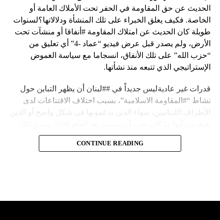
الحديث عن حق المقاومة في الحفر تحت الأملاك العامة أو
الخاصة. فكيف يعلق الخبراء على تلك المنشأة ودلالاتها؟لسنوات
طويلة كان الحديث عن امتلاك المقاومة #أنفاقا أو منشآت تحت
الأرض، ولم يصدر قبل عرض فيديو “عماد -4” أي تعليق من
“حزب الله” على تلك الأنفاق، انسجاما مع سياسة الغموض
الإستراتيجي الذي تتبعه منذ نشأتها.
قدرات غير عاديةليس جديداً في ##لبنان أن يظهر التباين حول
نشاط “#المقاومة الاسلامية”، بسبب اختلاف الاقتناعات لدى
الأطراف اللبنانيين، سواء الذين يدعمونها في شكل واضح أو الذين
يعتقدون أنها ما كان يجب أن تستمر بعد العام 2000. ومرد ذلك
إلى أن المقاومة ضد الاحتلال الإسرائيلي لم تكن يوماً محط
CONTINUE READING
إجماع داخلي، وإن كانت القوى اللبنانية المؤمنة بالصراع ضد
العدو الإسرائيلي لم تبدل في مواقفها.لكن التباين يصل إلى حدود
تخطت دور المقاومة، وهناك من يعترض على إقامة “حزب الله”
منشآت تحت الأرض، ويسأل عن تطبيق القانون اللبناني في
استغلال باطن الأرض.
والحال أن القانون اللبناني لا يطبق على الأملاك البحرية والنهرية