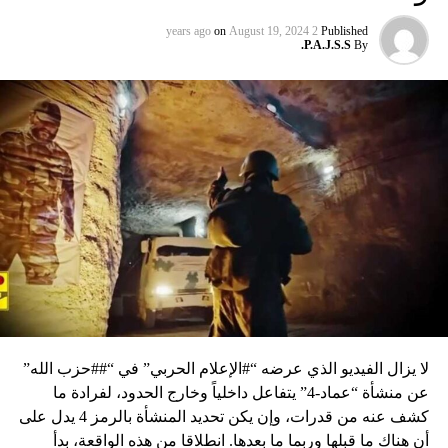
on
August 19, 2024
2 years ago
Published
P.A.J.S.S.
By
لا يزال الفيديو الذي عرضه “#الإعلام الحربي” في “##حزب الله”
عن منشأة “عماد-4” يتفاعل داخلياً وخارج الحدود، لفرادة ما
كشف عنه من قدرات، وإن يكن تحديد المنشأة بالرمز 4 يدل على
أن هناك ما قبلها وربما ما بعدها. انطلاقا من هذه الواقعة، بدأ