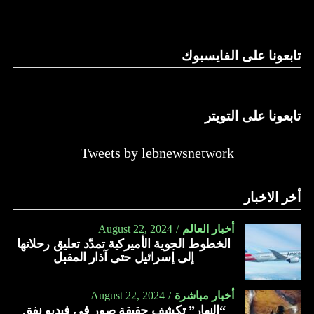
وغيرها، على الرغم من الإجماع اللبناني على ضرورة استعادة
الدولة…
تابعونا على الفايسبوك
النهار
تابعونا على التويتر
Tweets by lebnewsnetwork
أخر الاخبار
أخبار العالم
August 22, 2024
الخطوط الجوية الأميركية تمدّد تعليق رحلاتها
إلى إسرائيل حتى آذار المقبل
أخبار مباشرة
August 22, 2024
“النهار” تكشف حقيقة صور في فيديو نفق