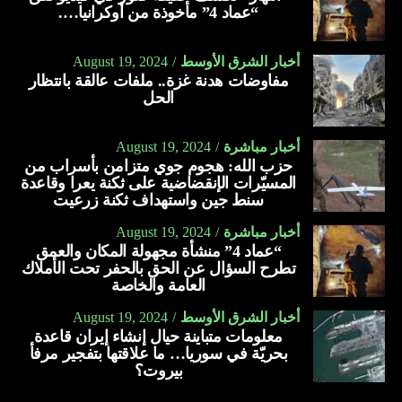
“عماد 4” مأخوذة من أوكرانيا….
أخبار الشرق الأوسط
August 19, 2024
مفاوضات هدنة غزة.. ملفات عالقة بانتظار
الحل
أخبار مباشرة
August 19, 2024
حزب الله: هجوم جوي متزامن بأسراب من
المسيّرات الإنقضاضية على ثكنة يعرا وقاعدة
سنط جين واستهداف ثكنة زرعيت
أخبار مباشرة
August 19, 2024
“عماد 4” منشأة مجهولة المكان والعمق
تطرح السؤال عن الحق بالحفر تحت الأملاك
العامة والخاصة
أخبار الشرق الأوسط
August 19, 2024
معلومات متباينة حيال إنشاء إيران قاعدة
بحريّة في سوريا… ما علاقتها بتفجير مرفأ
بيروت؟