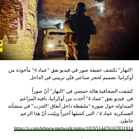
“النهار” تكشف حقيقة صور في فيديو نفق “عماد 4” مأخوذة من
أوكرانيا: تصميم لحجر صناعي فنّي تزييني في الداخل
كشفت الصحافية هالة حمصي في “النهار” أنّ صوراً
في
فيديو
نفق “عماد 4” أخذت من أوكرانيا، نافية المزاعم
المتداولة حول صورة “ملتقطة داخل أنفاق “الحزب” في منشأته
العسكرية عماد 4″، التي كشفها أخيراً وبيّنت أنّ هذا الزعم
خاطئ.
https://x.com/lebnewsnetwork/status/1826514476167831914