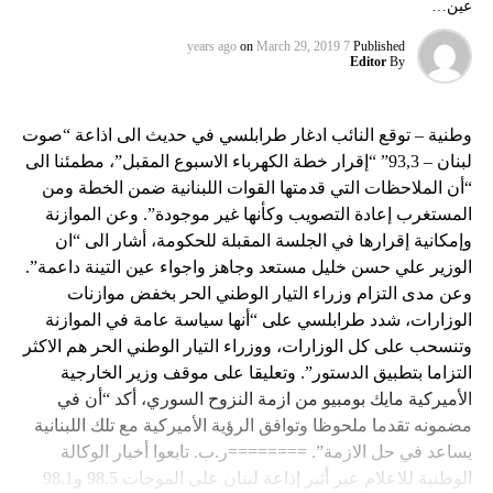
عين…
on
March 29, 2019
7 years ago
Published
Editor
By
وطنية – توقع النائب ادغار طرابلسي في حديث الى اذاعة “صوت
لبنان – 93,3” “إقرار خطة الكهرباء الاسبوع المقبل”، مطمئنا الى
“أن الملاحظات التي قدمتها القوات اللبنانية ضمن الخطة ومن
المستغرب إعادة التصويب وكأنها غير موجودة”. وعن الموازنة
وإمكانية إقرارها في الجلسة المقبلة للحكومة، أشار الى “ان
الوزير علي حسن خليل مستعد وجاهز واجواء عين التينة داعمة”.
وعن مدى التزام وزراء التيار الوطني الحر بخفض موازنات
الوزارات، شدد طرابلسي على “أنها سياسة عامة في الموازنة
وتنسحب على كل الوزارات، ووزراء التيار الوطني الحر هم الاكثر
التزاما بتطبيق الدستور”. وتعليقا على موقف وزير الخارجية
الأميركية مايك بومبيو من ازمة النزوح السوري، أكد “أن في
مضمونه تقدما ملحوظا وتوافق الرؤية الأميركية مع تلك اللبنانية
يساعد في حل الازمة”. ========ر.ب. تابعوا أخبار الوكالة
الوطنية للاعلام عبر أثير إذاعة لبنان على الموجات 98.5 و98.1