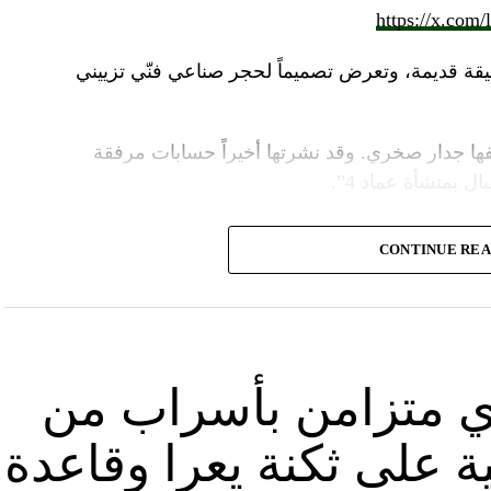
https://x.com
قة قديمة، وتعرض تصميماً لحجر صناعي فنّي تزييني
ا جدار صخري. وقد نشرتها أخيراً حسابات مرفقة
ل بمنشأة عماد 4”.
وأشارت “النهار” الى أنّ “انتشار الصورة جاء في وقت نشر “الحزب”، الجمعة 16 آب 2024، فيديو مع
CONTINUE RE
صّنة تتحرّك فيها آليات محمّلة بالصواريخ ضمن أنفاق
الله يهددّ فيها إسرائيل”.
نوان “جبالنا خزائننا”، على مدى أربع دقائق ونصف
قة منشأة عسكرية تحمل اسم “عماد 4″، نسبة الى القائد العسكري في “الحزب” عماد مغنية الذي
ي متزامن بأسراب من
ة على ثكنة يعرا وقاعدة