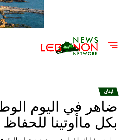
لبنان
ضاهر في اليوم الوط
بكل ماأوتينا للحفاظ 
وطنية – شارك ناشطون من جمعية حماية البيئة ف