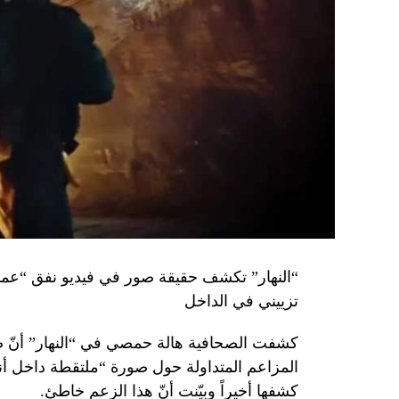
تزييني في الداخل
كشفت الصحافية هالة حمصي في “النهار” أنّ 
كشفها أخيراً وبيّنت أنّ هذا الزعم خاطئ.