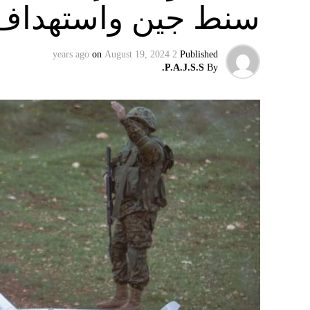
سنط جين واستهداف 
on
August 19, 2024
2 years ago
Published
P.A.J.S.S.
By