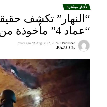
أخبار مباشرة
“النهار” تكشف حقيق
“عماد 4” مأخوذة من أوكرانيا….
on
August 22, 2024
2 years ago
Published
P.A.J.S.S.
By