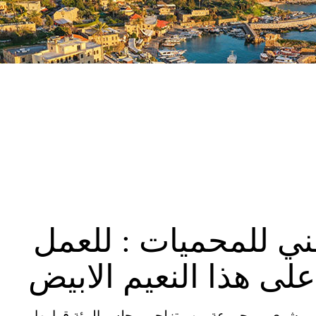
ني للمحميات : للعمل
على هذا النعيم الابيض
ي بشري، ومجموعة من متزلجي مجلس البيئة قوامها