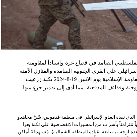
الفلسطيني الصامد في قطاع غزة وإسناداً لمقاومته
الإسرائيلي على القرى الجنوبية الصامدة والمنازل الآمنة
وخصوصاً في بلدة باتوليه، استهدف مجاهدو المقاومة الإسلامية يوم الاثنين 19-8-2024 ثكنة زرعيت
خية وقذائف المدفعية، مما أدى إلى تدمير جزءٍ منها
يال الذي نفذه العدو الإسرائيلي في منطقة قدموس، شَنَّ مجاهدو
ة يوم الاثنين 19-8-2024 هجوماً جوياً مُتزامناً بأسراب من المسيرات الإنقضاضية على ثكنة يعرا
وقاعدة سنط جين (قاعدة لوجستية تابعة لقيادة المنطقة الشمالية)، مُستهدفةً أماكن