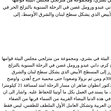
ني عبدو ورومل غصن في الرحلة السنوية بالتزلج الحر في
لأبيض الذي يشكل سطح لبنان والشرق الأوسط، إلى
البيئة في بشري، ومجموعة من متزلجي مجلس البيئة قوامها
كرم، داني عبدو ورومل غصن في الرحلة السنوية بالتزلج
رز إلى المسطح الأبيض الذي يشكل سطح لبنان والشرق
الأوسط، إلى القرنة السوداء ما فوق ال3000م ومن ثم نزولا وصعودا حتى محمية حرج أهدن. واوضح
رئيس مجلس البيئة في القبيات – عكار الدكتور انطوان ضاهر ان مسار الرحلة امتد لمسافة 21 كيلومترا
ما يستدعي العمل بكل ما أوتينا للحفاظ عليه. واشار الى ان
هذه الدنيا البيضاء القريبة من السماء قربها من الصفاء
لدان العربية وتشكل العامل الأول الملطف للطقس، ليس فقط