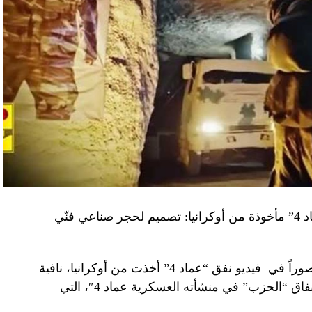
“النهار” تكشف حقيقة صور في فيديو نفق “عماد 4” مأخوذة من أوكرانيا: تصميم لحجر صناعي فنّي
صوراً في
فيديو
نفق “عماد 4” أخذت من أوكرانيا، نافية
المزاعم المتداولة حول صورة “ملتقطة داخل أنفاق “الحزب” في منشأته العسكرية عماد 4″، التي