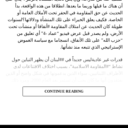
أن هناك ما قبلها وربما ما بعدها. انطلاقا من هذه الواقعة، بدأ
الحديث عن حق المقاومة في الحفر تحت الأملاك العامة أو
الخاصة. فكيف يعلق الخبراء على تلك المنشأة ودلالاتها؟لسنوات
طويلة كان الحديث عن امتلاك المقاومة #أنفاقا أو منشآت تحت
الأرض، ولم يصدر قبل عرض فيديو “عماد -4” أي تعليق من
“حزب الله” على تلك الأنفاق، انسجاما مع سياسة الغموض
الإستراتيجي الذي تتبعه منذ نشأتها.
قدرات غير عاديةليس جديداً في ##لبنان أن يظهر التباين حول
نشاط “#المقاومة الاسلامية”، بسبب اختلاف الاقتناعات لدى
الأطراف اللبنانيين، سواء الذين يدعمونها في شكل واضح أو الذين
يعتقدون أنها ما كان يجب أن تستمر بعد العام 2000. ومرد ذلك
إلى أن المقاومة ضد الاحتلال الإسرائيلي لم تكن يوماً محط
CONTINUE READING
إجماع داخلي، وإن كانت القوى اللبنانية المؤمنة بالصراع ضد
العدو الإسرائيلي لم تبدل في مواقفها.لكن التباين يصل إلى حدود
تخطت دور المقاومة، وهناك من يعترض على إقامة “حزب الله”
منشآت تحت الأرض، ويسأل عن تطبيق القانون اللبناني في
استغلال باطن الأرض.