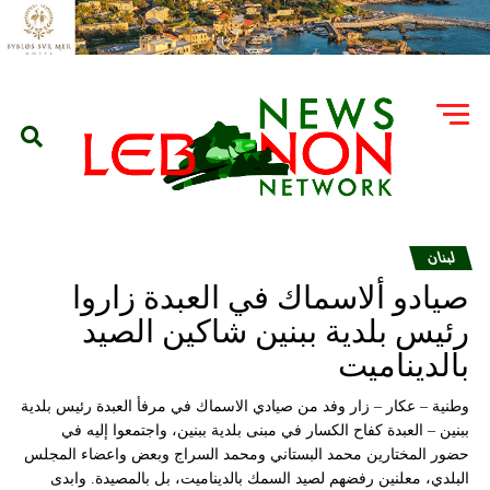
لبنان
صيادو ألاسماك في العبدة زاروا
رئيس بلدية ببنين شاكين الصيد
بالديناميت
وطنية – عكار – زار وفد من صيادي الاسماك في مرفأ العبدة رئيس بلدية
ببنين – العبدة كفاح الكسار في مبنى بلدية ببنين، واجتمعوا إليه في
حضور المختارين محمد البستاني ومحمد السراج وبعض واعضاء المجلس
البلدي، معلنين رفضهم لصيد السمك بالديناميت، بل بالمصيدة. وابدى