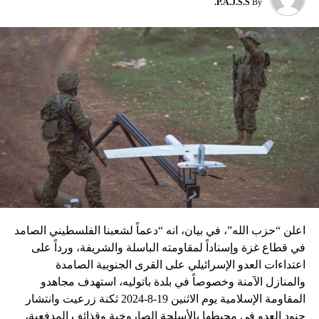
P.A.J.S.S.
By
نسبه الحزب الى إسرائيل”.
اعلن “حزب الله”، في بيان، انه “دعماً لشعبنا الفلسطيني الصامد
في قطاع غزة وإسناداً لمقاومته الباسلة ‌‏‌‏‌والشريفة، ورداً على
اعتداءات العدو الإسرائيلي على القرى الجنوبية الصامدة
والمنازل الآمنة وخصوصاً في بلدة باتوليه، استهدف مجاهدو
المقاومة الإسلامية يوم الاثنين 19-8-2024 ثكنة زرعيت وانتشار
جنود العدو في محيطها بالأسلحة الصاروخية وقذائف المدفعية،