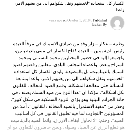
الكسار كل استعداده “لخدمتهم ونقل شكواهم الى من يعنيهم الامر،
واعدا…
on
October 1, 2018
8 years ago
Published
Editor
By
وطنية – عكار – زار وفد من صيادي الاسماك في مرفأ العبدة
رئيس بلدية ببنين – العبدة كفاح الكسار في مبنى بلدية ببنين،
واجتمعوا إليه في حضور المختارين محمد البستاني ومحمد
السراج وبعض واعضاء المجلس البلدي، معلنين رفضهم لصيد
السمك بالديناميت، بل بالمصيدة. وابدى الكسار كل استعداده
“لخدمتهم ونقل شكواهم الى من يعنيهم الامر، واعدا بمتابعة
المسألة حتى معالجة المشكلة، وقمع الصيد المخالف للقانون
بكل اشكاله”، مؤكدا ان “هذا النوع من صيد السمك يصنف في
خانة الجرائم البيئية وهو يؤذي الثروة السمكية في شكل كبير”.
وحذر من “مغبة الاستمرار بالصيد المخالف للقانون”، آملا من
المسؤولين “التجاوب لما فيه تطبيق القانون في كل اساليب
الصيد”. وختم: “لا نحاول ايقاف الارزاق، وانما الصيد بالديناميت
هو قطع الرزق عن الصياد وسواه، ونحن حاضرون للتعاون مع اي