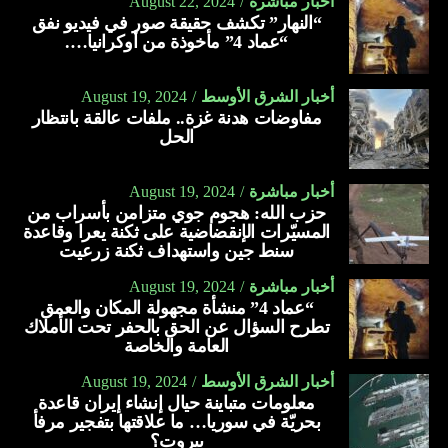
أخبار مباشرة
August 22, 2024
“النهار” تكشف حقيقة صور في فيديو نفق
“عماد 4” مأخوذة من أوكرانيا….
أخبار الشرق الأوسط
August 19, 2024
مفاوضات هدنة غزة.. ملفات عالقة بانتظار
الحل
أخبار مباشرة
August 19, 2024
حزب الله: هجوم جوي متزامن بأسراب من
المسيّرات الإنقضاضية على ثكنة يعرا وقاعدة
سنط جين واستهداف ثكنة زرعيت
أخبار مباشرة
August 19, 2024
“عماد 4” منشأة مجهولة المكان والعمق
تطرح السؤال عن الحق بالحفر تحت الأملاك
العامة والخاصة
أخبار الشرق الأوسط
August 19, 2024
معلومات متباينة حيال إنشاء إيران قاعدة
بحريّة في سوريا… ما علاقتها بتفجير مرفأ
بيروت؟