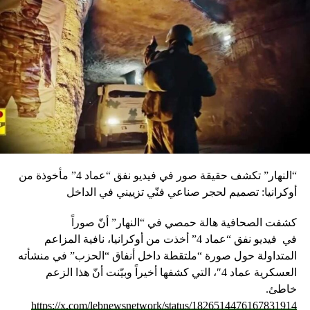
“النهار” تكشف حقيقة صور في فيديو نفق “عماد 4” مأخوذة من
أوكرانيا: تصميم لحجر صناعي فنّي تزييني في الداخل
كشفت الصحافية هالة حمصي في “النهار” أنّ صوراً
في
فيديو
نفق “عماد 4” أخذت من أوكرانيا، نافية المزاعم
المتداولة حول صورة “ملتقطة داخل أنفاق “الحزب” في منشأته
العسكرية عماد 4″، التي كشفها أخيراً وبيّنت أنّ هذا الزعم
خاطئ.
https://x.com/lebnewsnetwork/status/1826514476167831914