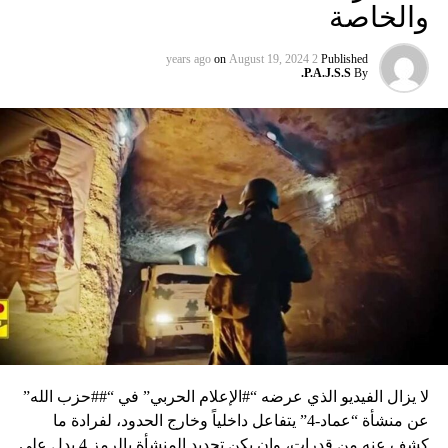
والخاصة
on
August 19, 2024
2 years ago
Published
P.A.J.S.S.
By
لا يزال الفيديو الذي عرضه “#الإعلام الحربي” في “##حزب الله”
عن منشأة “عماد-4” يتفاعل داخلياً وخارج الحدود، لفرادة ما
كشف عنه من قدرات، وإن يكن تحديد المنشأة بالرمز 4 يدل على