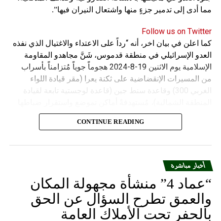
مما أدى إلى تدمير جزءٍ منها واشتعال النيران فيها”.
Follow us on Twitter
كما اعلن في بيان اخر، أنه “رداً على الاعتداء والاغتيال الذي نفذه
العدو الإسرائيلي في منطقة قدموس، شَنَّ مجاهدو المقاومة
الإسلامية يوم الاثنين 19-8-2024 هجوماً جوياً مُتزامناً بأسراب
من المسيرات الإنقضاضية على ثكنة يعرا (مقر قيادة اللواء
الغربي 300) وقاعدة سنط جين (قاعدة لوجستية تابعة لقيادة
المنطقة الشمالية)، مُستهدفةً أماكن تموضع واستقرار ضباطها
وجنودها وأصابت أهدافها بدقة وأوقعت فيهم عدداً من القتلى
CONTINUE READING
والجرحى”.
أخبار مباشرة
“عماد 4” منشأة مجهولة المكان
والعمق تطرح السؤال عن الحق
بالحفر تحت الأملاك العامة