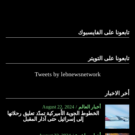
والحال أن القانون اللبناني لا يطبق على الأملاك البحرية والنهرية
وغيرها، على الرغم من الإجماع اللبناني على ضرورة استعادة
الدولة…
تابعونا على الفايسبوك
النهار
تابعونا على التويتر
Tweets by lebnewsnetwork
أخر الاخبار
أخبار العالم
August 22, 2024
الخطوط الجوية الأميركية تمدّد تعليق رحلاتها
إلى إسرائيل حتى آذار المقبل