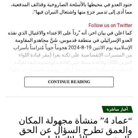
جنود العدو في محيطها بالأسلحة الصاروخية وقذائف المدفعية،
مما أدى إلى تدمير جزءٍ منها واشتعال النيران فيها”.
Follow us on Twitter
كما اعلن في بيان اخر، أنه “رداً على الاعتداء والاغتيال الذي نفذه
العدو الإسرائيلي في منطقة قدموس، شَنَّ مجاهدو المقاومة
الإسلامية يوم الاثنين 19-8-2024 هجوماً جوياً مُتزامناً بأسراب
من المسيرات الإنقضاضية على ثكنة يعرا (مقر قيادة اللواء
الغربي 300) وقاعدة سنط جين (قاعدة لوجستية تابعة لقيادة
المنطقة الشمالية)، مُستهدفةً أماكن تموضع واستقرار ضباطها
وجنودها وأصابت أهدافها بدقة وأوقعت فيهم عدداً من القتلى
CONTINUE READING
والجرحى”.
أخبار مباشرة
“عماد 4” منشأة مجهولة المكان
والعمق تطرح السؤال عن الحق