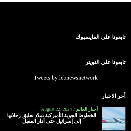
والحال أن القانون اللبناني لا يطبق على الأملاك البحرية والنهرية
وغيرها، على الرغم من الإجماع اللبناني على ضرورة استعادة
الدولة…
تابعونا على الفايسبوك
النهار
تابعونا على التويتر
Tweets by lebnewsnetwork
أخر الاخبار
أخبار العالم
August 22, 2024
الخطوط الجوية الأميركية تمدّد تعليق رحلاتها
إلى إسرائيل حتى آذار المقبل