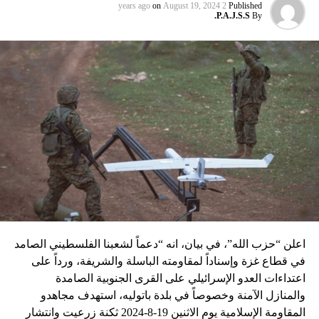
عماد مغنية الذي قتل بتفجير سيّارة مفخّخة في دمشق عام 2008
on
August 19, 2024
2 years ago
Published
P.A.J.S.S.
By
نسبه الحزب الى إسرائيل”.
اعلن “حزب الله”، في بيان، انه “دعماً لشعبنا الفلسطيني الصامد
في قطاع غزة وإسناداً لمقاومته الباسلة ‌‏‌‏‌والشريفة، ورداً على
اعتداءات العدو الإسرائيلي على القرى الجنوبية الصامدة
والمنازل الآمنة وخصوصاً في بلدة باتوليه، استهدف مجاهدو
المقاومة الإسلامية يوم الاثنين 19-8-2024 ثكنة زرعيت وانتشار