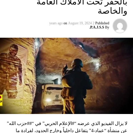
بالحفر تحت الأملاك العامة
والخاصة
on
August 19, 2024
2 years ago
Published
P.A.J.S.S.
By
لا يزال الفيديو الذي عرضه “#الإعلام الحربي” في “##حزب الله”
عن منشأة “عماد-4” يتفاعل داخلياً وخارج الحدود، لفرادة ما