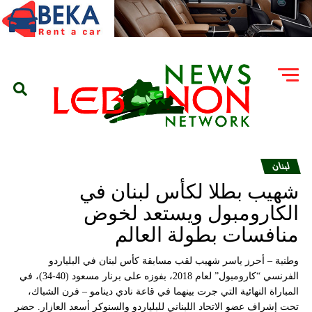
لبنان
شهيب بطلا لكأس لبنان في
الكارومبول ويستعد لخوض
منافسات بطولة العالم
وطنية – أحرز ياسر شهيب لقب مسابقة كأس لبنان في البلياردو
الفرنسي “كارومبول” لعام 2018، بفوزه على برنار مسعود (40-34)، في
المباراة النهائية التي جرت بينهما في قاعة نادي دينامو – فرن الشباك،
تحت إشراف عضو الاتحاد اللبناني للبلياردو والسنوكر أسعد العازار. حضر