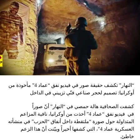
“النهار” تكشف حقيقة صور في فيديو نفق “عماد 4” مأخوذة من
أوكرانيا: تصميم لحجر صناعي فنّي تزييني في الداخل
كشفت الصحافية هالة حمصي في “النهار” أنّ صوراً
في
فيديو
نفق “عماد 4” أخذت من أوكرانيا، نافية المزاعم
المتداولة حول صورة “ملتقطة داخل أنفاق “الحزب” في منشأته
العسكرية عماد 4″، التي كشفها أخيراً وبيّنت أنّ هذا الزعم
خاطئ.