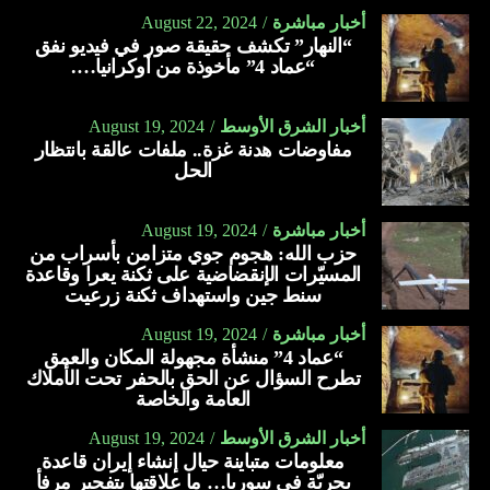
أخبار مباشرة
August 22, 2024
“النهار” تكشف حقيقة صور في فيديو نفق
“عماد 4” مأخوذة من أوكرانيا….
أخبار الشرق الأوسط
August 19, 2024
مفاوضات هدنة غزة.. ملفات عالقة بانتظار
الحل
أخبار مباشرة
August 19, 2024
حزب الله: هجوم جوي متزامن بأسراب من
المسيّرات الإنقضاضية على ثكنة يعرا وقاعدة
سنط جين واستهداف ثكنة زرعيت
أخبار مباشرة
August 19, 2024
“عماد 4” منشأة مجهولة المكان والعمق
تطرح السؤال عن الحق بالحفر تحت الأملاك
العامة والخاصة
أخبار الشرق الأوسط
August 19, 2024
معلومات متباينة حيال إنشاء إيران قاعدة
بحريّة في سوريا… ما علاقتها بتفجير مرفأ