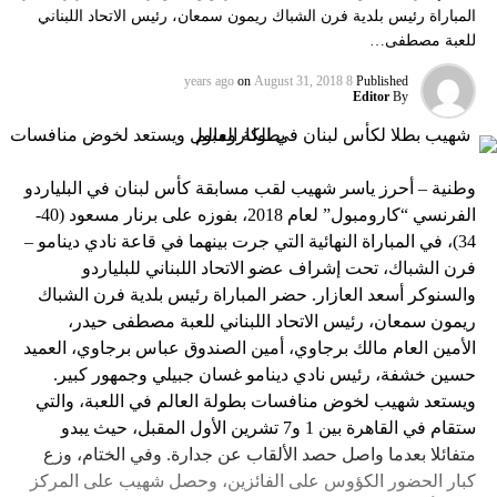
المباراة رئيس بلدية فرن الشباك ريمون سمعان، رئيس الاتحاد اللبناني
للعبة مصطفى…
on
August 31, 2018
8 years ago
Published
Editor
By
وطنية – أحرز ياسر شهيب لقب مسابقة كأس لبنان في البلياردو
الفرنسي “كارومبول” لعام 2018، بفوزه على برنار مسعود (40-
34)، في المباراة النهائية التي جرت بينهما في قاعة نادي دينامو –
فرن الشباك، تحت إشراف عضو الاتحاد اللبناني للبلياردو
والسنوكر أسعد العازار. حضر المباراة رئيس بلدية فرن الشباك
ريمون سمعان، رئيس الاتحاد اللبناني للعبة مصطفى حيدر،
الأمين العام مالك برجاوي، أمين الصندوق عباس برجاوي، العميد
حسين خشفة، رئيس نادي دينامو غسان جبيلي وجمهور كبير.
ويستعد شهيب لخوض منافسات بطولة العالم في اللعبة، والتي
ستقام في القاهرة بين 1 و7 تشرين الأول المقبل، حيث يبدو
متفائلا بعدما واصل حصد الألقاب عن جدارة. وفي الختام، وزع
كبار الحضور الكؤوس على الفائزين، وحصل شهيب على المركز