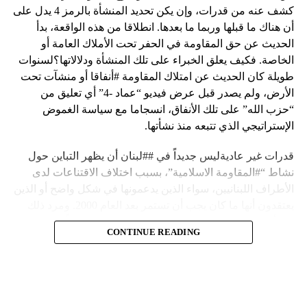
كشف عنه من قدرات، وإن يكن تحديد المنشأة بالرمز 4 يدل على
أن هناك ما قبلها وربما ما بعدها. انطلاقا من هذه الواقعة، بدأ
الحديث عن حق المقاومة في الحفر تحت الأملاك العامة أو
الخاصة. فكيف يعلق الخبراء على تلك المنشأة ودلالاتها؟لسنوات
طويلة كان الحديث عن امتلاك المقاومة #أنفاقا أو منشآت تحت
الأرض، ولم يصدر قبل عرض فيديو “عماد -4” أي تعليق من
“حزب الله” على تلك الأنفاق، انسجاما مع سياسة الغموض
الإستراتيجي الذي تتبعه منذ نشأتها.
قدرات غير عاديةليس جديداً في ##لبنان أن يظهر التباين حول
نشاط “#المقاومة الاسلامية”، بسبب اختلاف الاقتناعات لدى
الأطراف اللبنانيين، سواء الذين يدعمونها في شكل واضح أو الذين
يعتقدون أنها ما كان يجب أن تستمر بعد العام 2000. ومرد ذلك
إلى أن المقاومة ضد الاحتلال الإسرائيلي لم تكن يوماً محط
CONTINUE READING
إجماع داخلي، وإن كانت القوى اللبنانية المؤمنة بالصراع ضد
العدو الإسرائيلي لم تبدل في مواقفها.لكن التباين يصل إلى حدود
تخطت دور المقاومة، وهناك من يعترض على إقامة “حزب الله”
منشآت تحت الأرض، ويسأل عن تطبيق القانون اللبناني في
استغلال باطن الأرض.