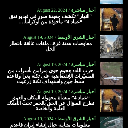
أخبار مباشرة
August 22, 2024
“النهار” تكشف حقيقة صور في فيديو نفق
“عماد 4” مأخوذة من أوكرانيا….
أخبار الشرق الأوسط
August 19, 2024
مفاوضات هدنة غزة.. ملفات عالقة بانتظار
الحل
أخبار مباشرة
August 19, 2024
حزب الله: هجوم جوي متزامن بأسراب من
المسيّرات الإنقضاضية على ثكنة يعرا وقاعدة
سنط جين واستهداف ثكنة زرعيت
أخبار مباشرة
August 19, 2024
“عماد 4” منشأة مجهولة المكان والعمق
تطرح السؤال عن الحق بالحفر تحت الأملاك
العامة والخاصة
أخبار الشرق الأوسط
August 19, 2024
معلومات متباينة حيال إنشاء إيران قاعدة