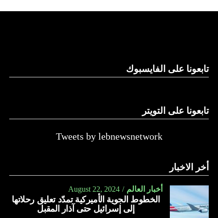
استغلال باطن الأرض.
والحال أن القانون اللبناني لا يطبق على الأملاك البحرية والنهرية
وغيرها، على الرغم من الإجماع اللبناني على ضرورة استعادة
الدولة…
تابعونا على الفايسبوك
النهار
تابعونا على التويتر
Tweets by lebnewsnetwork
أخر الاخبار
أخبار العالم
August 22, 2024
الخطوط الجوية الأميركية تمدّد تعليق رحلاتها
إلى إسرائيل حتى آذار المقبل