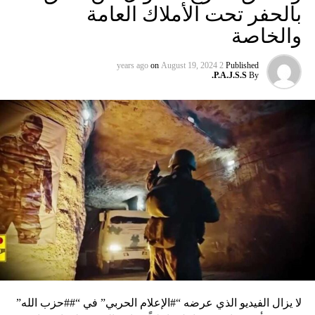
بالحفر تحت الأملاك العامة
والخاصة
on
August 19, 2024
2 years ago
Published
P.A.J.S.S.
By
لا يزال الفيديو الذي عرضه “#الإعلام الحربي” في “##حزب الله”