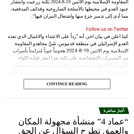
المقاومة الإسلامية يوم الاثنين 19-8-2024 ثكنة زرعيت وانتشار
جنود العدو في محيطها بالأسلحة الصاروخية وقذائف المدفعية،
مما أدى إلى تدمير جزءٍ منها واشتعال النيران فيها”.
Follow us on Twitter
كما اعلن في بيان اخر، أنه “رداً على الاعتداء والاغتيال الذي نفذه
العدو الإسرائيلي في منطقة قدموس، شَنَّ مجاهدو المقاومة
الإسلامية يوم الاثنين 19-8-2024 هجوماً جوياً مُتزامناً بأسراب
من المسيرات الإنقضاضية على ثكنة يعرا (مقر قيادة اللواء
الغربي 300) وقاعدة سنط جين (قاعدة لوجستية تابعة لقيادة
المنطقة الشمالية)، مُستهدفةً أماكن تموضع واستقرار ضباطها
وجنودها وأصابت أهدافها بدقة وأوقعت فيهم عدداً من القتلى
CONTINUE READING
والجرحى”.
أخبار مباشرة
“عماد 4” منشأة مجهولة المكان
والعمق تطرح السؤال عن الحق