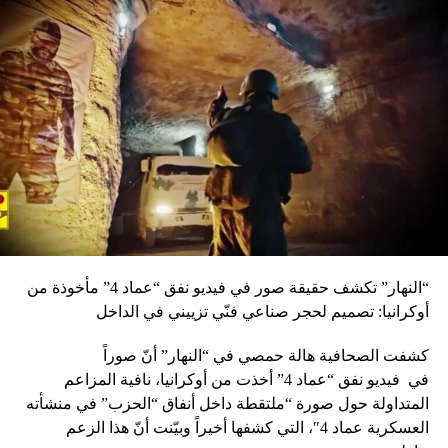
RELATED TOPICS:
UP NEX
الدفاع الروسية: اختفاء طائرة على متنها 14 عسكريا عن
اشات الرادار قبالة سوريا
DON'T MISS
الحواط التقى سيمون فرنجية في اطار الاهتمام بمشروع
طريق عنايا
“النهار” تكشف حقيقة صور في فيديو نفق “عماد 4” مأخوذة من
أوكرانيا: تصميم لحجر صناعي فنّي تزييني في الداخل
كشفت الصحافية هالة حمصي في “النهار” أنّ صوراً
في
فيديو
نفق “عماد 4” أخذت من أوكرانيا، نافية المزاعم
المتداولة حول صورة “ملتقطة داخل أنفاق “الحزب” في منشأته
العسكرية عماد 4″، التي كشفها أخيراً وبيّنت أنّ هذا الزعم