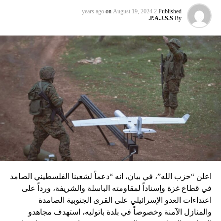
عماد مغنية الذي قتل بتفجير سيّارة مفخّخة في دمشق عام 2008
on
August 19, 2024
2 years ago
Published
P.A.J.S.S.
By
نسبه الحزب الى إسرائيل”.
اعلن “حزب الله”، في بيان، انه “دعماً لشعبنا الفلسطيني الصامد
في قطاع غزة وإسناداً لمقاومته الباسلة ‌‏‌‏‌والشريفة، ورداً على
اعتداءات العدو الإسرائيلي على القرى الجنوبية الصامدة
والمنازل الآمنة وخصوصاً في بلدة باتوليه، استهدف مجاهدو