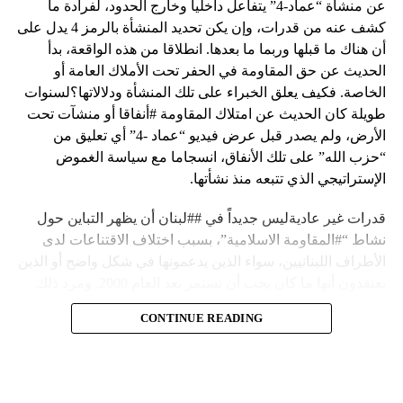
عن منشأة “عماد-4” يتفاعل داخلياً وخارج الحدود، لفرادة ما
كشف عنه من قدرات، وإن يكن تحديد المنشأة بالرمز 4 يدل على
أن هناك ما قبلها وربما ما بعدها. انطلاقا من هذه الواقعة، بدأ
الحديث عن حق المقاومة في الحفر تحت الأملاك العامة أو
الخاصة. فكيف يعلق الخبراء على تلك المنشأة ودلالاتها؟لسنوات
طويلة كان الحديث عن امتلاك المقاومة #أنفاقا أو منشآت تحت
الأرض، ولم يصدر قبل عرض فيديو “عماد -4” أي تعليق من
“حزب الله” على تلك الأنفاق، انسجاما مع سياسة الغموض
الإستراتيجي الذي تتبعه منذ نشأتها.
قدرات غير عاديةليس جديداً في ##لبنان أن يظهر التباين حول
نشاط “#المقاومة الاسلامية”، بسبب اختلاف الاقتناعات لدى
الأطراف اللبنانيين، سواء الذين يدعمونها في شكل واضح أو الذين
يعتقدون أنها ما كان يجب أن تستمر بعد العام 2000. ومرد ذلك
إلى أن المقاومة ضد الاحتلال الإسرائيلي لم تكن يوماً محط
CONTINUE READING
إجماع داخلي، وإن كانت القوى اللبنانية المؤمنة بالصراع ضد
العدو الإسرائيلي لم تبدل في مواقفها.لكن التباين يصل إلى حدود
تخطت دور المقاومة، وهناك من يعترض على إقامة “حزب الله”
منشآت تحت الأرض، ويسأل عن تطبيق القانون اللبناني في