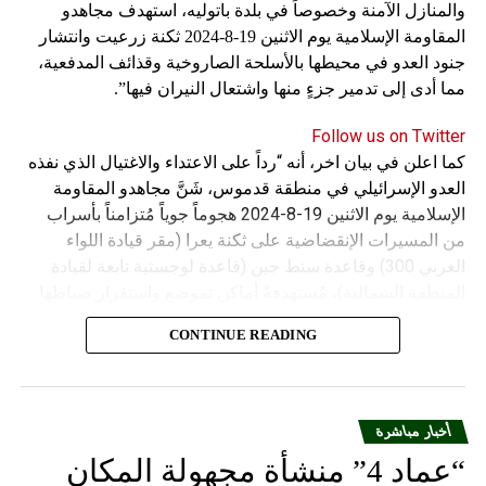
والمنازل الآمنة وخصوصاً في بلدة باتوليه، استهدف مجاهدو
المقاومة الإسلامية يوم الاثنين 19-8-2024 ثكنة زرعيت وانتشار
جنود العدو في محيطها بالأسلحة الصاروخية وقذائف المدفعية،
مما أدى إلى تدمير جزءٍ منها واشتعال النيران فيها”.
Follow us on Twitter
كما اعلن في بيان اخر، أنه “رداً على الاعتداء والاغتيال الذي نفذه
العدو الإسرائيلي في منطقة قدموس، شَنَّ مجاهدو المقاومة
الإسلامية يوم الاثنين 19-8-2024 هجوماً جوياً مُتزامناً بأسراب
من المسيرات الإنقضاضية على ثكنة يعرا (مقر قيادة اللواء
الغربي 300) وقاعدة سنط جين (قاعدة لوجستية تابعة لقيادة
المنطقة الشمالية)، مُستهدفةً أماكن تموضع واستقرار ضباطها
وجنودها وأصابت أهدافها بدقة وأوقعت فيهم عدداً من القتلى
CONTINUE READING
والجرحى”.
أخبار مباشرة
“عماد 4” منشأة مجهولة المكان