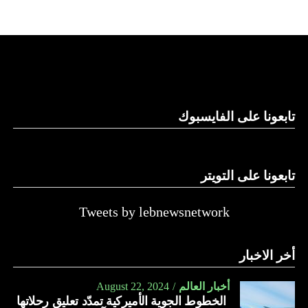
منشآت تحت الأرض، ويسأل عن تطبيق القانون اللبناني في
استغلال باطن الأرض.
والحال أن القانون اللبناني لا يطبق على الأملاك البحرية والنهرية
وغيرها، على الرغم من الإجماع اللبناني على ضرورة استعادة
الدولة…
تابعونا على الفايسبوك
النهار
تابعونا على التويتر
Tweets by lebnewsnetwork
أخر الاخبار
أخبار العالم
August 22, 2024
الخطوط الجوية الأميركية تمدّد تعليق رحلاتها