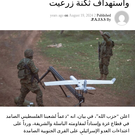
واستهداف ثكنة زرعيت
تحمل اسم “عماد 4″، نسبة الى القائد العسكري في “الحزب”
عماد مغنية الذي قتل بتفجير سيّارة مفخّخة في دمشق عام 2008
on
August 19, 2024
2 years ago
Published
P.A.J.S.S.
By
نسبه الحزب الى إسرائيل”.
اعلن “حزب الله”، في بيان، انه “دعماً لشعبنا الفلسطيني الصامد
في قطاع غزة وإسناداً لمقاومته الباسلة ‌‏‌‏‌والشريفة، ورداً على
اعتداءات العدو الإسرائيلي على القرى الجنوبية الصامدة