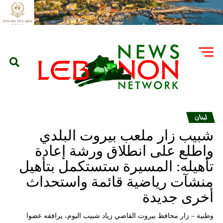
لبنان
شبيب زار ملعب بيروت البلدي
واطلع على انطلاق ورشة إعادة
تأهيله: المسيرة ستستكمل بتأهيل
منشآت رياضية قائمة واستحداث
أخرى جديدة
وطنية – زار محافظ بيروت القاضي زياد شبيب اليوم، يرافقه عضوا