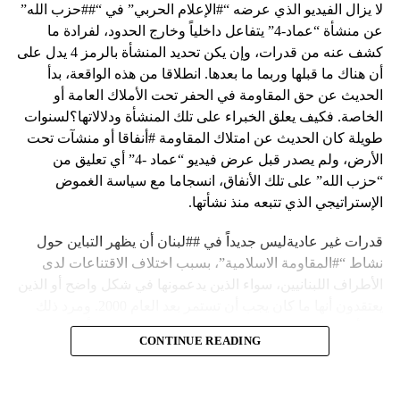
لا يزال الفيديو الذي عرضه “#الإعلام الحربي” في “##حزب الله”
عن منشأة “عماد-4” يتفاعل داخلياً وخارج الحدود، لفرادة ما
كشف عنه من قدرات، وإن يكن تحديد المنشأة بالرمز 4 يدل على
أن هناك ما قبلها وربما ما بعدها. انطلاقا من هذه الواقعة، بدأ
الحديث عن حق المقاومة في الحفر تحت الأملاك العامة أو
الخاصة. فكيف يعلق الخبراء على تلك المنشأة ودلالاتها؟لسنوات
طويلة كان الحديث عن امتلاك المقاومة #أنفاقا أو منشآت تحت
الأرض، ولم يصدر قبل عرض فيديو “عماد -4” أي تعليق من
“حزب الله” على تلك الأنفاق، انسجاما مع سياسة الغموض
الإستراتيجي الذي تتبعه منذ نشأتها.
قدرات غير عاديةليس جديداً في ##لبنان أن يظهر التباين حول
نشاط “#المقاومة الاسلامية”، بسبب اختلاف الاقتناعات لدى
الأطراف اللبنانيين، سواء الذين يدعمونها في شكل واضح أو الذين
يعتقدون أنها ما كان يجب أن تستمر بعد العام 2000. ومرد ذلك
إلى أن المقاومة ضد الاحتلال الإسرائيلي لم تكن يوماً محط
CONTINUE READING
إجماع داخلي، وإن كانت القوى اللبنانية المؤمنة بالصراع ضد
العدو الإسرائيلي لم تبدل في مواقفها.لكن التباين يصل إلى حدود
تخطت دور المقاومة، وهناك من يعترض على إقامة “حزب الله”