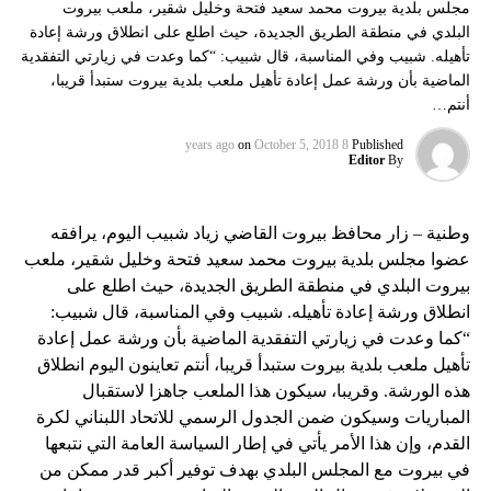
مجلس بلدية بيروت محمد سعيد فتحة وخليل شقير، ملعب بيروت
البلدي في منطقة الطريق الجديدة، حيث اطلع على انطلاق ورشة إعادة
تأهيله. شبيب وفي المناسبة، قال شبيب: “كما وعدت في زيارتي التفقدية
الماضية بأن ورشة عمل إعادة تأهيل ملعب بلدية بيروت ستبدأ قريبا،
أنتم…
on
October 5, 2018
8 years ago
Published
Editor
By
وطنية – زار محافظ بيروت القاضي زياد شبيب اليوم، يرافقه
عضوا مجلس بلدية بيروت محمد سعيد فتحة وخليل شقير، ملعب
بيروت البلدي في منطقة الطريق الجديدة، حيث اطلع على
انطلاق ورشة إعادة تأهيله. شبيب وفي المناسبة، قال شبيب:
“كما وعدت في زيارتي التفقدية الماضية بأن ورشة عمل إعادة
تأهيل ملعب بلدية بيروت ستبدأ قريبا، أنتم تعاينون اليوم انطلاق
هذه الورشة. وقريبا، سيكون هذا الملعب جاهزا لاستقبال
المباريات وسيكون ضمن الجدول الرسمي للاتحاد اللبناني لكرة
القدم، وإن هذا الأمر يأتي في إطار السياسة العامة التي نتبعها
في بيروت مع المجلس البلدي بهدف توفير أكبر قدر ممكن من