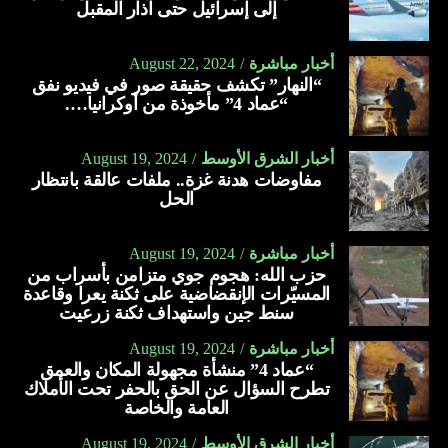
إلى إسرائيل حتى آذار المقبل
أخبار مباشرة
August 22, 2024
“النهار” تكشف حقيقة صور في فيديو نفق
“عماد 4” مأخوذة من أوكرانيا….
أخبار الشرق الأوسط
August 19, 2024
مفاوضات هدنة غزة.. ملفات عالقة بانتظار
الحل
أخبار مباشرة
August 19, 2024
حزب الله: هجوم جوي متزامن بأسراب من
المسيّرات الإنقضاضية على ثكنة يعرا وقاعدة
سنط جين واستهداف ثكنة زرعيت
أخبار مباشرة
August 19, 2024
“عماد 4” منشأة مجهولة المكان والعمق
تطرح السؤال عن الحق بالحفر تحت الأملاك
العامة والخاصة
أخبار الشرق الأوسط
August 19, 2024