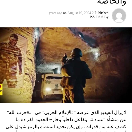
والخاصة
on
August 19, 2024
2 years ago
Published
P.A.J.S.S.
By
لا يزال الفيديو الذي عرضه “#الإعلام الحربي” في “##حزب الله”
عن منشأة “عماد-4” يتفاعل داخلياً وخارج الحدود، لفرادة ما
كشف عنه من قدرات، وإن يكن تحديد المنشأة بالرمز 4 يدل على