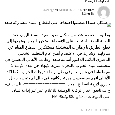
حل لهذه الأزمة لا…
on
August 28, 2018
8 years ago
Published
Editor
By
وطنية – اعتصم عدد من سكان مدينة صيدا مساء اليوم، عند
البوابة الفوقا، احتجاجا على الانقطاع المتكرر للمياه، وعمدوا إلى
قطع الطريق بالإطارات المشتعلة مستنكرين انقطاع المياه عن
منازلهم. وشارك في الاعتصام أمين عام التنظيم الشعبي
الناصري النائب الدكتور أسامة سعد. وطالب الأهالي المعنيين في
مؤسسة مياه الجنوب بالتحرك سريعا لإيجاد حل لهذه الأزمة لا
سيما وأننا في شهر اب وفي ظل ارتفاع درجات الحرارة. كما أكد
الأهالي أنهم سيصعدون من تحركاتهم في حال لم يتم إيجاد حل
جذري لأزمة انقطاع المياه. ==================حنان نداف/
ع.ف تابعوا أخبار الوكالة الوطنية للاعلام عبر أثير إذاعة لبنان
على الموجات 98.5 و98.1 و96.2 FM
RELATED TOPICS: