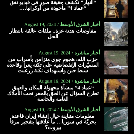
“النهار” تكشف حقيقة صور في فيديو نفق
“عماد 4” مأخوذة من أوكرانيا….
أخبار الشرق الأوسط
August 19, 2024
مفاوضات هدنة غزة.. ملفات عالقة بانتظار
الحل
أخبار مباشرة
August 19, 2024
حزب الله: هجوم جوي متزامن بأسراب من
المسيّرات الإنقضاضية على ثكنة يعرا وقاعدة
سنط جين واستهداف ثكنة زرعيت
أخبار مباشرة
August 19, 2024
“عماد 4” منشأة مجهولة المكان والعمق
تطرح السؤال عن الحق بالحفر تحت الأملاك
العامة والخاصة
أخبار الشرق الأوسط
August 19, 2024
معلومات متباينة حيال إنشاء إيران قاعدة
بحريّة في سوريا… ما علاقتها بتفجير مرفأ
بيروت؟