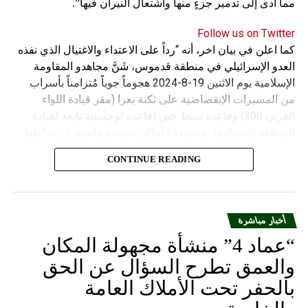
مما أدى إلى تدمير جزءٍ منها واشتعال النيران فيها”.
Follow us on Twitter
كما اعلن في بيان اخر، أنه “رداً على الاعتداء والاغتيال الذي نفذه
العدو الإسرائيلي في منطقة قدموس، شَنَّ مجاهدو المقاومة
الإسلامية يوم الاثنين 19-8-2024 هجوماً جوياً مُتزامناً بأسراب
من المسيرات الإنقضاضية على ثكنة يعرا (مقر قيادة اللواء
الغربي 300) وقاعدة سنط جين (قاعدة لوجستية تابعة لقيادة
المنطقة الشمالية)، مُستهدفةً أماكن تموضع واستقرار ضباطها
وجنودها وأصابت أهدافها بدقة وأوقعت فيهم عدداً من القتلى
CONTINUE READING
والجرحى”.
أخبار مباشرة
“عماد 4” منشأة مجهولة المكان
والعمق تطرح السؤال عن الحق
بالحفر تحت الأملاك العامة