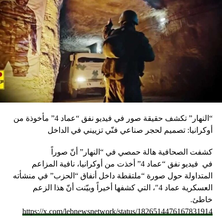
“النهار” تكشف حقيقة صور في فيديو نفق “عماد 4” مأخوذة من
أوكرانيا: تصميم لحجر صناعي فنّي تزييني في الداخل
كشفت الصحافية هالة حمصي في “النهار” أنّ صوراً
في
فيديو
نفق “عماد 4” أخذت من أوكرانيا، نافية المزاعم
المتداولة حول صورة “ملتقطة داخل أنفاق “الحزب” في منشأته
العسكرية عماد 4″، التي كشفها أخيراً وبيّنت أنّ هذا الزعم
خاطئ.
https://x.com/lebnewsnetwork/status/1826514476167831914