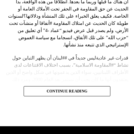
أن هناك ما قبلها وربما ما بعدها. انطلاقا من هذه الواقعة، بدأ
الحديث عن حق المقاومة في الحفر تحت الأملاك العامة أو
الخاصة. فكيف يعلق الخبراء على تلك المنشأة ودلالاتها؟لسنوات
طويلة كان الحديث عن امتلاك المقاومة #أنفاقا أو منشآت تحت
الأرض، ولم يصدر قبل عرض فيديو “عماد -4” أي تعليق من
“حزب الله” على تلك الأنفاق، انسجاما مع سياسة الغموض
الإستراتيجي الذي تتبعه منذ نشأتها.
قدرات غير عاديةليس جديداً في ##لبنان أن يظهر التباين حول
نشاط “#المقاومة الاسلامية”، بسبب اختلاف الاقتناعات لدى
الأطراف اللبنانيين، سواء الذين يدعمونها في شكل واضح أو الذين
يعتقدون أنها ما كان يجب أن تستمر بعد العام 2000. ومرد ذلك
إلى أن المقاومة ضد الاحتلال الإسرائيلي لم تكن يوماً محط
CONTINUE READING
إجماع داخلي، وإن كانت القوى اللبنانية المؤمنة بالصراع ضد
العدو الإسرائيلي لم تبدل في مواقفها.لكن التباين يصل إلى حدود
تخطت دور المقاومة، وهناك من يعترض على إقامة “حزب الله”
منشآت تحت الأرض، ويسأل عن تطبيق القانون اللبناني في
استغلال باطن الأرض.