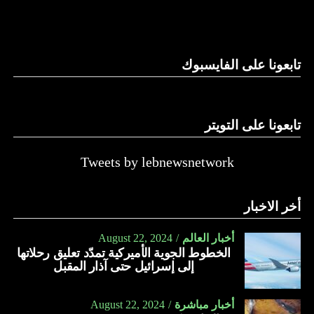
والحال أن القانون اللبناني لا يطبق على الأملاك البحرية والنهرية
وغيرها، على الرغم من الإجماع اللبناني على ضرورة استعادة
الدولة…
تابعونا على الفايسبوك
النهار
تابعونا على التويتر
Tweets by lebnewsnetwork
أخر الاخبار
أخبار العالم
August 22, 2024
الخطوط الجوية الأميركية تمدّد تعليق رحلاتها
إلى إسرائيل حتى آذار المقبل
أخبار مباشرة
August 22, 2024