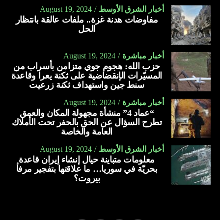
أخبار الشرق الأوسط
August 19, 2024
مفاوضات هدنة غزة.. ملفات عالقة بانتظار
الحل
أخبار مباشرة
August 19, 2024
حزب الله: هجوم جوي متزامن بأسراب من
المسيّرات الإنقضاضية على ثكنة يعرا وقاعدة
سنط جين واستهداف ثكنة زرعيت
أخبار مباشرة
August 19, 2024
“عماد 4” منشأة مجهولة المكان والعمق
تطرح السؤال عن الحق بالحفر تحت الأملاك
العامة والخاصة
أخبار الشرق الأوسط
August 19, 2024
معلومات متباينة حيال إنشاء إيران قاعدة
بحريّة في سوريا… ما علاقتها بتفجير مرفأ
بيروت؟