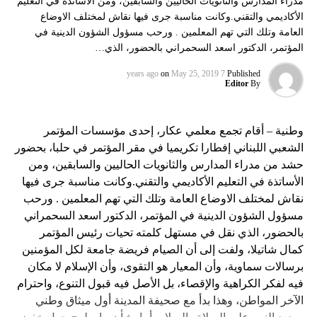
مدراء المدارس والثانويات الحاليين والسابقين، ومن الأساتذة في التعليم
الأكاديمي والتقني.وكانت مناسبة جرى فيها نقاش لمختلف الاوضاع
العامة وتلك التي تهم المعلمين . ورحب مسؤول الشؤون الدينية في
المؤتمر، الدكتور اسعد السحمراني بالحضور، الذي…
on
May 25, 2019
7 years ago
Published
Editor
By
وطنية – أقام تجمع معلمي عكار، إحدى مؤسسات المؤتمر
الشعبي اللبناني إفطارا تكريميا في مقر المؤتمر في حلبا، بحضور
حشد من مدراء المدارس والثانويات الحاليين والسابقين، ومن
الأساتذة في التعليم الأكاديمي والتقني.وكانت مناسبة جرى فيها
نقاش لمختلف الاوضاع العامة وتلك التي تهم المعلمين . ورحب
مسؤول الشؤون الدينية في المؤتمر، الدكتور اسعد السحمراني
بالحضور، الذي نقل في مستهل كلمته تحيات رئيس المؤتمر
كمال شاتيلا، ولفت إلى أن الصيام فريضة جامعة لكل المؤمنين
برسالات سماوية، وأن المعيار هو التقوى، وأن الإسلام لا مكان
فيه لفكر الكراهية والإقصاء، بل الأصل فيه قبول التنوع، واحترام
الآخر المواطن، وهذا بدأ مع صحيفة المدينة أول ميثاق وطني