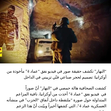
المطالب الآتية: 1- فتح باب التوظيف، ورفض معالجة الوضع
المالي والعجز لوقف التوظيف، لأن وقف التوظيف عمل إقصائي
لشبابنا، ولأصحاب الكفايات، سيؤدي إلى إحدى ثلاث احتمالات: أ –
البطالة، وما تخلفه من غرق في الإدمان والجنوح والمفاسد. ب –
ترك الشباب صيدا ثمينا لحركات التطرف أو للخارج المتآمر. ج –
دفع الشباب إلى الهجرة وتحويل لبنان إلى بلد عجوز. لذلك يجب
فتح باب التوظيف وأوله تثبيت المتعاقدين من خلال مباريات
القطاعين الأكاديمي والتقني، وكذلك المتعاقدين في الجامعة
اللبنانية، ليكون المعلم مستقرا ويتحسن عطاؤه. 2- رفض الفصل
في التشريع بين التعليم الرسمي والتعليم الخاص، وذلك للحفاظ
على المستوى العلمي وعلى حقوق المعلمين. 3- تحذير من فرض
ضرائب على المتقاعدين، فهذا يخالف المادة 47 من ضريبة
“النهار” تكشف حقيقة صور في فيديو نفق “عماد 4” مأخوذة من
الدخل، مع الإشارة أن ما يتقاضاه المتقاعد هو حصيلة صندوق
أوكرانيا: تصميم لحجر صناعي فنّي تزييني في الداخل
توفير كان قد أسهم فيه من خلال المحسوميات التقاعدية. 4-
عدم المس برواتب المتقاعدين لا بل الواجب الالتزام بالمادة 18
كشفت الصحافية هالة حمصي في “النهار” أنّ صوراً
من القانون 46 لعام 2017 التي تلاعبوا فيها في العام الماضي،
في
فيديو
نفق “عماد 4” أخذت من أوكرانيا، نافية المزاعم
ونأمل أن لا يفعلوا ذلك هذا العام. ثم السؤال الذي يطرحه كل
المتداولة حول صورة “ملتقطة داخل أنفاق “الحزب” في منشأته
واحد: هل صار مسموحا أن تخالف قرارات لوزير أو لحكومة
العسكرية عماد 4″، التي كشفها أخيراً وبيّنت أنّ هذا الزعم
القوانين أو التشريعات؟ وختم المجتمعون بيانهم بالمطالبة بتعزيز