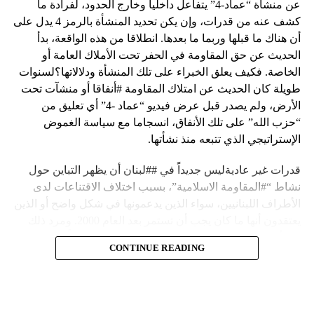
عن منشأة “عماد-4” يتفاعل داخلياً وخارج الحدود، لفرادة ما
كشف عنه من قدرات، وإن يكن تحديد المنشأة بالرمز 4 يدل على
أن هناك ما قبلها وربما ما بعدها. انطلاقا من هذه الواقعة، بدأ
الحديث عن حق المقاومة في الحفر تحت الأملاك العامة أو
الخاصة. فكيف يعلق الخبراء على تلك المنشأة ودلالاتها؟لسنوات
طويلة كان الحديث عن امتلاك المقاومة #أنفاقا أو منشآت تحت
الأرض، ولم يصدر قبل عرض فيديو “عماد -4” أي تعليق من
“حزب الله” على تلك الأنفاق، انسجاما مع سياسة الغموض
الإستراتيجي الذي تتبعه منذ نشأتها.
قدرات غير عاديةليس جديداً في ##لبنان أن يظهر التباين حول
نشاط “#المقاومة الاسلامية”، بسبب اختلاف الاقتناعات لدى
الأطراف اللبنانيين، سواء الذين يدعمونها في شكل واضح أو الذين
يعتقدون أنها ما كان يجب أن تستمر بعد العام 2000. ومرد ذلك
إلى أن المقاومة ضد الاحتلال الإسرائيلي لم تكن يوماً محط
CONTINUE READING
إجماع داخلي، وإن كانت القوى اللبنانية المؤمنة بالصراع ضد
العدو الإسرائيلي لم تبدل في مواقفها.لكن التباين يصل إلى حدود
تخطت دور المقاومة، وهناك من يعترض على إقامة “حزب الله”
منشآت تحت الأرض، ويسأل عن تطبيق القانون اللبناني في