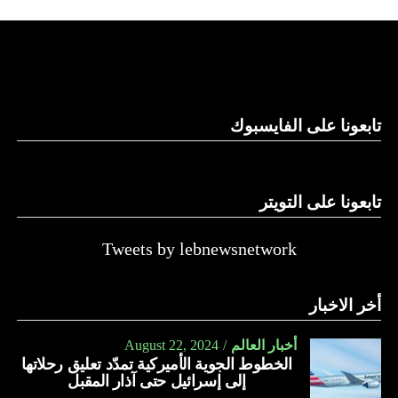
استغلال باطن الأرض.
والحال أن القانون اللبناني لا يطبق على الأملاك البحرية والنهرية
وغيرها، على الرغم من الإجماع اللبناني على ضرورة استعادة
الدولة…
تابعونا على الفايسبوك
النهار
تابعونا على التويتر
Tweets by lebnewsnetwork
أخر الاخبار
أخبار العالم
August 22, 2024
الخطوط الجوية الأميركية تمدّد تعليق رحلاتها
إلى إسرائيل حتى آذار المقبل