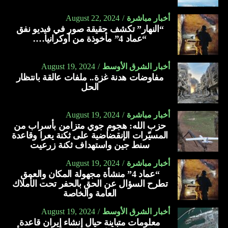
أخبار مباشرة
August 22, 2024
“النهار” تكشف حقيقة صور في فيديو نفق
“عماد 4” مأخوذة من أوكرانيا….
أخبار الشرق الأوسط
August 19, 2024
مفاوضات هدنة غزة.. ملفات عالقة بانتظار
الحل
أخبار مباشرة
August 19, 2024
حزب الله: هجوم جوي متزامن بأسراب من
المسيّرات الإنقضاضية على ثكنة يعرا وقاعدة
سنط جين واستهداف ثكنة زرعيت
أخبار مباشرة
August 19, 2024
“عماد 4” منشأة مجهولة المكان والعمق
تطرح السؤال عن الحق بالحفر تحت الأملاك
العامة والخاصة
أخبار الشرق الأوسط
August 19, 2024
معلومات متباينة حيال إنشاء إيران قاعدة