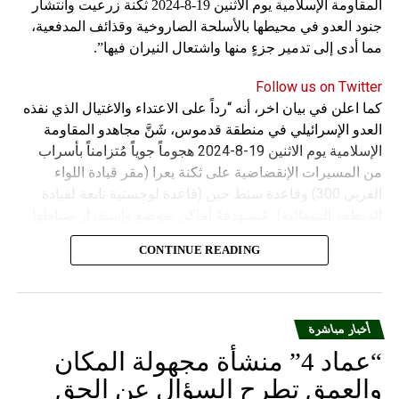
المقاومة الإسلامية يوم الاثنين 19-8-2024 ثكنة زرعيت وانتشار
جنود العدو في محيطها بالأسلحة الصاروخية وقذائف المدفعية،
مما أدى إلى تدمير جزءٍ منها واشتعال النيران فيها”.
Follow us on Twitter
كما اعلن في بيان اخر، أنه “رداً على الاعتداء والاغتيال الذي نفذه
العدو الإسرائيلي في منطقة قدموس، شَنَّ مجاهدو المقاومة
الإسلامية يوم الاثنين 19-8-2024 هجوماً جوياً مُتزامناً بأسراب
من المسيرات الإنقضاضية على ثكنة يعرا (مقر قيادة اللواء
الغربي 300) وقاعدة سنط جين (قاعدة لوجستية تابعة لقيادة
المنطقة الشمالية)، مُستهدفةً أماكن تموضع واستقرار ضباطها
وجنودها وأصابت أهدافها بدقة وأوقعت فيهم عدداً من القتلى
CONTINUE READING
والجرحى”.
أخبار مباشرة
“عماد 4” منشأة مجهولة المكان
والعمق تطرح السؤال عن الحق