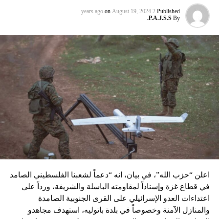
عماد مغنية الذي قتل بتفجير سيّارة مفخّخة في دمشق عام 2008
on
August 19, 2024
2 years ago
Published
P.A.J.S.S.
By
نسبه الحزب الى إسرائيل”.
اعلن “حزب الله”، في بيان، انه “دعماً لشعبنا الفلسطيني الصامد
في قطاع غزة وإسناداً لمقاومته الباسلة ‌‏‌‏‌والشريفة، ورداً على
اعتداءات العدو الإسرائيلي على القرى الجنوبية الصامدة
والمنازل الآمنة وخصوصاً في بلدة باتوليه، استهدف مجاهدو