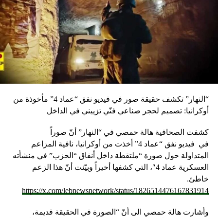
RELATED TOPICS:
UP NEX
بيش زار بلدية عيدمون: الموازنة ليست فضفاضة وركزت
لى انقاذ الوضع المالي والاقتصادي
DON'T MISS
جمعية إنماء طرابلس والميناء: للترفع عن المناكفات لأن
لبنان لم يعد يحتمل أي اهتزازات داخلية
“النهار” تكشف حقيقة صور في فيديو نفق “عماد 4” مأخوذة من
أوكرانيا: تصميم لحجر صناعي فنّي تزييني في الداخل
كشفت الصحافية هالة حمصي في “النهار” أنّ صوراً
في
فيديو
نفق “عماد 4” أخذت من أوكرانيا، نافية المزاعم
المتداولة حول صورة “ملتقطة داخل أنفاق “الحزب” في منشأته
العسكرية عماد 4″، التي كشفها أخيراً وبيّنت أنّ هذا الزعم
خاطئ.
https://x.com/lebnewsnetwork/status/1826514476167831914
وأشارت هالة حمصي الى أنّ “الصورة في الحقيقة قديمة،