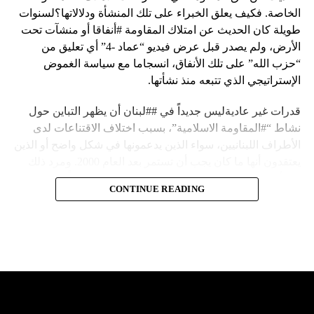
الخاصة. فكيف يعلق الخبراء على تلك المنشأة ودلالاتها؟لسنوات
طويلة كان الحديث عن امتلاك المقاومة #أنفاقا أو منشآت تحت
الأرض، ولم يصدر قبل عرض فيديو “عماد -4” أي تعليق من
“حزب الله” على تلك الأنفاق، انسجاما مع سياسة الغموض
الإستراتيجي الذي تتبعه منذ نشأتها.
قدرات غير عاديةليس جديداً في ##لبنان أن يظهر التباين حول
نشاط “#المقاومة الاسلامية”، بسبب اختلاف الاقتناعات لدى
الأطراف اللبنانيين، سواء الذين يدعمونها في شكل واضح أو الذين
يعتقدون أنها ما كان يجب أن تستمر بعد العام 2000. ومرد ذلك
إلى أن المقاومة ضد الاحتلال الإسرائيلي لم تكن يوماً محط
CONTINUE READING
إجماع داخلي، وإن كانت القوى اللبنانية المؤمنة بالصراع ضد
العدو الإسرائيلي لم تبدل في مواقفها.لكن التباين يصل إلى حدود
تخطت دور المقاومة، وهناك من يعترض على إقامة “حزب الله”
منشآت تحت الأرض، ويسأل عن تطبيق القانون اللبناني في
استغلال باطن الأرض.
والحال أن القانون اللبناني لا يطبق على الأملاك البحرية والنهرية
وغيرها، على الرغم من الإجماع اللبناني على ضرورة استعادة