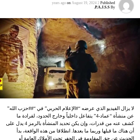
on
August 19, 2024
2 years ago
Published
P.A.J.S.S.
By
لا يزال الفيديو الذي عرضه “#الإعلام الحربي” في “##حزب الله”
عن منشأة “عماد-4” يتفاعل داخلياً وخارج الحدود، لفرادة ما
كشف عنه من قدرات، وإن يكن تحديد المنشأة بالرمز 4 يدل على
أن هناك ما قبلها وربما ما بعدها. انطلاقا من هذه الواقعة، بدأ
الحديث عن حق المقاومة في الحفر تحت الأملاك العامة أو