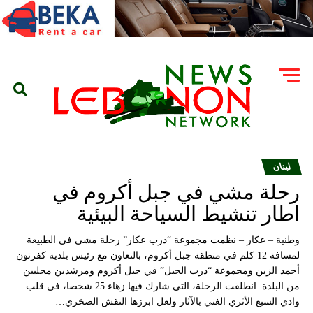
لبنان
رحلة مشي في جبل أكروم في
اطار تنشيط السياحة البيئية
وطنية – عكار – نظمت مجموعة “درب عكار” رحلة مشي في الطبيعة
لمسافة 12 كلم في منطقة جبل أكروم، بالتعاون مع رئيس بلدية كفرتون
أحمد الزين ومجموعة “درب الجبل” في جبل أكروم ومرشدين محليين
من البلدة. انطلقت الرحلة، التي شارك فيها زهاء 25 شخصا، في قلب
وادي السبع الأثري الغني بالآثار ولعل ابرزها النقش الصخري…