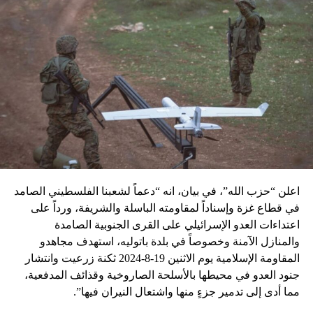
اعلن “حزب الله”، في بيان، انه “دعماً لشعبنا الفلسطيني الصامد
في قطاع غزة وإسناداً لمقاومته الباسلة ‌‏‌‏‌والشريفة، ورداً على
اعتداءات العدو الإسرائيلي على القرى الجنوبية الصامدة
والمنازل الآمنة وخصوصاً في بلدة باتوليه، استهدف مجاهدو
المقاومة الإسلامية يوم الاثنين 19-8-2024 ثكنة زرعيت وانتشار
جنود العدو في محيطها بالأسلحة الصاروخية وقذائف المدفعية،
مما أدى إلى تدمير جزءٍ منها واشتعال النيران فيها”.