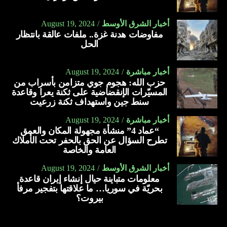
أخبار الشرق الأوسط
August 19, 2024
مفاوضات هدنة غزة.. ملفات عالقة بانتظار
الحل
أخبار مباشرة
August 19, 2024
حزب الله: هجوم جوي متزامن بأسراب من
المسيّرات الإنقضاضية على ثكنة يعرا وقاعدة
سنط جين واستهداف ثكنة زرعيت
أخبار مباشرة
August 19, 2024
“عماد 4” منشأة مجهولة المكان والعمق
تطرح السؤال عن الحق بالحفر تحت الأملاك
العامة والخاصة
أخبار الشرق الأوسط
August 19, 2024
معلومات متباينة حيال إنشاء إيران قاعدة
بحريّة في سوريا… ما علاقتها بتفجير مرفأ
بيروت؟