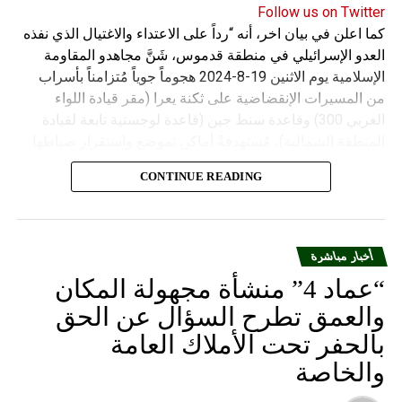
Follow us on Twitter
كما اعلن في بيان اخر، أنه “رداً على الاعتداء والاغتيال الذي نفذه
العدو الإسرائيلي في منطقة قدموس، شَنَّ مجاهدو المقاومة
الإسلامية يوم الاثنين 19-8-2024 هجوماً جوياً مُتزامناً بأسراب
من المسيرات الإنقضاضية على ثكنة يعرا (مقر قيادة اللواء
الغربي 300) وقاعدة سنط جين (قاعدة لوجستية تابعة لقيادة
المنطقة الشمالية)، مُستهدفةً أماكن تموضع واستقرار ضباطها
وجنودها وأصابت أهدافها بدقة وأوقعت فيهم عدداً من القتلى
CONTINUE READING
والجرحى”.
أخبار مباشرة
“عماد 4” منشأة مجهولة المكان
والعمق تطرح السؤال عن الحق
بالحفر تحت الأملاك العامة
والخاصة