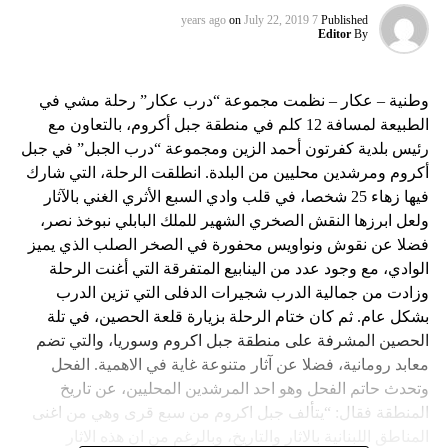
on
July 22, 2019
7 years ago
Published
Editor
By
وطنية – عكار – نظمت مجموعة “درب عكار” رحلة مشي في
الطبيعة لمسافة 12 كلم في منطقة جبل أكروم، بالتعاون مع
رئيس بلدية كفرتون أحمد الزين ومجموعة “درب الجبل” في جبل
أكروم ومرشدين محليين من البلدة. انطلقت الرحلة، التي شارك
فيها زهاء 25 شخصا، في قلب وادي السبع الأثري الغني بالآثار
ولعل ابرزها النقش الصخري الشهير للملك البابلي نبوخذ نصر،
فضلا عن نقوش ونواويس محفورة في الصخر الصلب الذي يميز
الوادي، مع وجود عدد من الينابيع المتفرقة التي أغنت الرحلة
وزادت من جمالية الدرب شجيرات الدفلى التي تزين الدرب
بشكل عام. ثم كان ختام الرحلة بزيارة قلعة الحصين، في تلة
الحصين المشرفة على منطقة جبل اكروم وسوريا، والتي تضم
معابد رومانية، فضلا عن آثار متنوعة غاية في الاهمية. الفحل
وتحدث حاتم الفحل وهو احد المرشدين المحليين، عن تاريخ
المنطقة فقال: “يتألف جبل اكروم من سبع قرى وهي من اغنى
المناطق اللبنانية بالاثار والتاريخ، وبالرغم من ان هذه الاثار