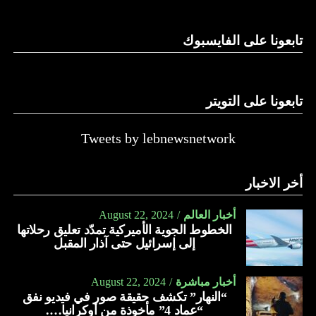
الدولة…
تابعونا على الفايسبوك
النهار
تابعونا على التويتر
Tweets by lebnewsnetwork
أخر الاخبار
أخبار العالم
August 22, 2024
الخطوط الجوية الأميركية تمدّد تعليق رحلاتها
إلى إسرائيل حتى آذار المقبل
أخبار مباشرة
August 22, 2024
“النهار” تكشف حقيقة صور في فيديو نفق
“عماد 4” مأخوذة من أوكرانيا….