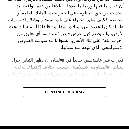
أن هناك ما قبلها وربما ما بعدها. انطلاقا من هذه الواقعة، بدأ
الحديث عن حق المقاومة في الحفر تحت الأملاك العامة أو
الخاصة. فكيف يعلق الخبراء على تلك المنشأة ودلالاتها؟لسنوات
طويلة كان الحديث عن امتلاك المقاومة #أنفاقا أو منشآت تحت
الأرض، ولم يصدر قبل عرض فيديو “عماد -4” أي تعليق من
“حزب الله” على تلك الأنفاق، انسجاما مع سياسة الغموض
الإستراتيجي الذي تتبعه منذ نشأتها.
قدرات غير عاديةليس جديداً في ##لبنان أن يظهر التباين حول
نشاط “#المقاومة الاسلامية”، بسبب اختلاف الاقتناعات لدى
الأطراف اللبنانيين، سواء الذين يدعمونها في شكل واضح أو الذين
يعتقدون أنها ما كان يجب أن تستمر بعد العام 2000. ومرد ذلك
إلى أن المقاومة ضد الاحتلال الإسرائيلي لم تكن يوماً محط
CONTINUE READING
إجماع داخلي، وإن كانت القوى اللبنانية المؤمنة بالصراع ضد
العدو الإسرائيلي لم تبدل في مواقفها.لكن التباين يصل إلى حدود
تخطت دور المقاومة، وهناك من يعترض على إقامة “حزب الله”
منشآت تحت الأرض، ويسأل عن تطبيق القانون اللبناني في
استغلال باطن الأرض.