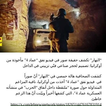
“النهار” تكشف حقيقة صور في فيديو نفق “عماد 4” مأخوذة من
أوكرانيا: تصميم لحجر صناعي فنّي تزييني في الداخل
كشفت الصحافية هالة حمصي في “النهار” أنّ صوراً
في
فيديو
نفق “عماد 4” أخذت من أوكرانيا، نافية المزاعم
المتداولة حول صورة “ملتقطة داخل أنفاق “الحزب” في منشأته
العسكرية عماد 4″، التي كشفها أخيراً وبيّنت أنّ هذا الزعم
خاطئ.
https://x.com/lebnewsnetwork/status/1826514476167831914