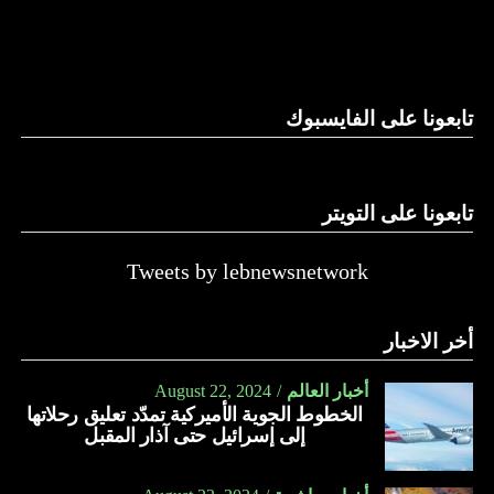
والحال أن القانون اللبناني لا يطبق على الأملاك البحرية والنهرية
وغيرها، على الرغم من الإجماع اللبناني على ضرورة استعادة
الدولة…
تابعونا على الفايسبوك
النهار
تابعونا على التويتر
Tweets by lebnewsnetwork
أخر الاخبار
أخبار العالم
August 22, 2024
الخطوط الجوية الأميركية تمدّد تعليق رحلاتها
إلى إسرائيل حتى آذار المقبل