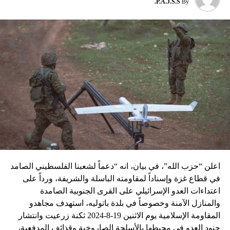
P.A.J.S.S.
By
نسبه الحزب الى إسرائيل”.
اعلن “حزب الله”، في بيان، انه “دعماً لشعبنا الفلسطيني الصامد
في قطاع غزة وإسناداً لمقاومته الباسلة ‌‏‌‏‌والشريفة، ورداً على
اعتداءات العدو الإسرائيلي على القرى الجنوبية الصامدة
والمنازل الآمنة وخصوصاً في بلدة باتوليه، استهدف مجاهدو
المقاومة الإسلامية يوم الاثنين 19-8-2024 ثكنة زرعيت وانتشار
جنود العدو في محيطها بالأسلحة الصاروخية وقذائف المدفعية،