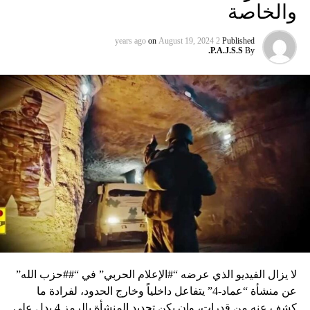
والخاصة
on
August 19, 2024
2 years ago
Published
P.A.J.S.S.
By
لا يزال الفيديو الذي عرضه “#الإعلام الحربي” في “##حزب الله”
عن منشأة “عماد-4” يتفاعل داخلياً وخارج الحدود، لفرادة ما
كشف عنه من قدرات، وإن يكن تحديد المنشأة بالرمز 4 يدل على