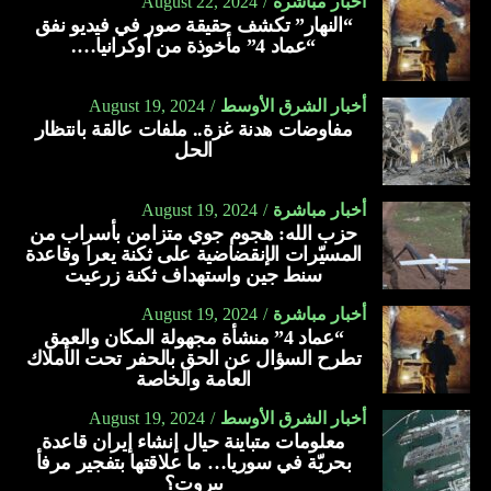
أخبار مباشرة
August 22, 2024
“النهار” تكشف حقيقة صور في فيديو نفق
“عماد 4” مأخوذة من أوكرانيا….
أخبار الشرق الأوسط
August 19, 2024
مفاوضات هدنة غزة.. ملفات عالقة بانتظار
الحل
أخبار مباشرة
August 19, 2024
حزب الله: هجوم جوي متزامن بأسراب من
المسيّرات الإنقضاضية على ثكنة يعرا وقاعدة
سنط جين واستهداف ثكنة زرعيت
أخبار مباشرة
August 19, 2024
“عماد 4” منشأة مجهولة المكان والعمق
تطرح السؤال عن الحق بالحفر تحت الأملاك
العامة والخاصة
أخبار الشرق الأوسط
August 19, 2024
معلومات متباينة حيال إنشاء إيران قاعدة
بحريّة في سوريا… ما علاقتها بتفجير مرفأ
بيروت؟