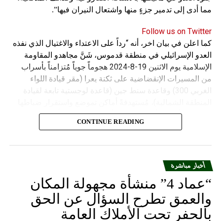
مما أدى إلى تدمير جزءٍ منها واشتعال النيران فيها”.
Follow us on Twitter
كما اعلن في بيان اخر، أنه “رداً على الاعتداء والاغتيال الذي نفذه
العدو الإسرائيلي في منطقة قدموس، شَنَّ مجاهدو المقاومة
الإسلامية يوم الاثنين 19-8-2024 هجوماً جوياً مُتزامناً بأسراب
من المسيرات الإنقضاضية على ثكنة يعرا (مقر قيادة اللواء
الغربي 300) وقاعدة سنط جين (قاعدة لوجستية تابعة لقيادة
المنطقة الشمالية)، مُستهدفةً أماكن تموضع واستقرار ضباطها
وجنودها وأصابت أهدافها بدقة وأوقعت فيهم عدداً من القتلى
CONTINUE READING
والجرحى”.
أخبار مباشرة
“عماد 4” منشأة مجهولة المكان
والعمق تطرح السؤال عن الحق
بالحفر تحت الأملاك العامة