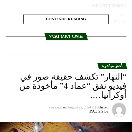
RELATED TOPICS:
UP NEX
CONTINUE READING
الموازنة» قاب قوسين.. والحريري: الكل سيساهم
DON'T MISS
عدنان طرابلسي :اكدنا في اللقاء التشاوري على حماية
YOU MAY LIKE
الامن الاجتماعي
أخبار مباشرة
“النهار” تكشف حقيقة صور في
فيديو نفق “عماد 4” مأخوذة من
أوكرانيا….
on
August 22, 2024
2 years ago
Published
P.A.J.S.S.
By