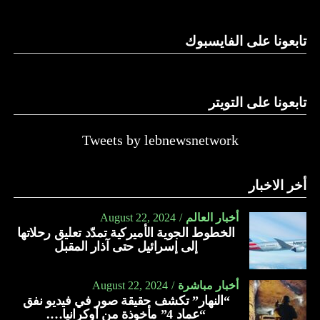
الدولة…
تابعونا على الفايسبوك
النهار
تابعونا على التويتر
Tweets by lebnewsnetwork
أخر الاخبار
أخبار العالم
August 22, 2024
الخطوط الجوية الأميركية تمدّد تعليق رحلاتها
إلى إسرائيل حتى آذار المقبل
أخبار مباشرة
August 22, 2024
“النهار” تكشف حقيقة صور في فيديو نفق
“عماد 4” مأخوذة من أوكرانيا….