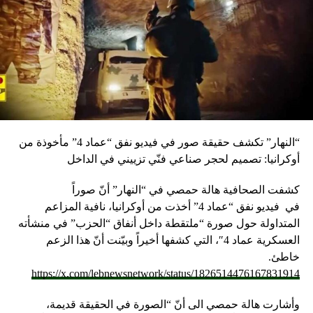
“النهار” تكشف حقيقة صور في فيديو نفق “عماد 4” مأخوذة من
أوكرانيا: تصميم لحجر صناعي فنّي تزييني في الداخل
كشفت الصحافية هالة حمصي في “النهار” أنّ صوراً
في
فيديو
نفق “عماد 4” أخذت من أوكرانيا، نافية المزاعم
المتداولة حول صورة “ملتقطة داخل أنفاق “الحزب” في منشأته
العسكرية عماد 4″، التي كشفها أخيراً وبيّنت أنّ هذا الزعم
خاطئ.
https://x.com/lebnewsnetwork/status/1826514476167831914
وأشارت هالة حمصي الى أنّ “الصورة في الحقيقة قديمة،