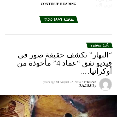
CONTINUE READING
لجنوبي الاصلاحية ووضع حلول لأزمة المياه
DON'T MISS
نشاط رياضي فني لاطفال مدارس الخيام برعاية الكتيبة
YOU MAY LIKE
الاسبانية
أخبار مباشرة
“النهار” تكشف حقيقة صور في
فيديو نفق “عماد 4” مأخوذة من
أوكرانيا….
on
August 22, 2024
2 years ago
Published
P.A.J.S.S.
By