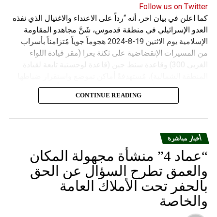
Follow us on Twitter
كما اعلن في بيان اخر، أنه “رداً على الاعتداء والاغتيال الذي نفذه
العدو الإسرائيلي في منطقة قدموس، شَنَّ مجاهدو المقاومة
الإسلامية يوم الاثنين 19-8-2024 هجوماً جوياً مُتزامناً بأسراب
من المسيرات الإنقضاضية على ثكنة يعرا (مقر قيادة اللواء
الغربي 300) وقاعدة سنط جين (قاعدة لوجستية تابعة لقيادة
المنطقة الشمالية)، مُستهدفةً أماكن تموضع واستقرار ضباطها
وجنودها وأصابت أهدافها بدقة وأوقعت فيهم عدداً من القتلى
CONTINUE READING
والجرحى”.
أخبار مباشرة
“عماد 4” منشأة مجهولة المكان
والعمق تطرح السؤال عن الحق
بالحفر تحت الأملاك العامة
والخاصة