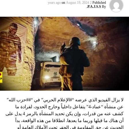
on
August 19, 2024
2 years ago
Published
P.A.J.S.S.
By
لا يزال الفيديو الذي عرضه “#الإعلام الحربي” في “##حزب الله”
عن منشأة “عماد-4” يتفاعل داخلياً وخارج الحدود، لفرادة ما
كشف عنه من قدرات، وإن يكن تحديد المنشأة بالرمز 4 يدل على
أن هناك ما قبلها وربما ما بعدها. انطلاقا من هذه الواقعة، بدأ
الحديث عن حق المقاومة في الحفر تحت الأملاك العامة أو