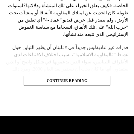
الخاصة. فكيف يعلق الخبراء على تلك المنشأة ودلالاتها؟لسنوات
طويلة كان الحديث عن امتلاك المقاومة #أنفاقا أو منشآت تحت
الأرض، ولم يصدر قبل عرض فيديو “عماد -4” أي تعليق من
“حزب الله” على تلك الأنفاق، انسجاما مع سياسة الغموض
الإستراتيجي الذي تتبعه منذ نشأتها.
قدرات غير عاديةليس جديداً في ##لبنان أن يظهر التباين حول
نشاط “#المقاومة الاسلامية”، بسبب اختلاف الاقتناعات لدى
الأطراف اللبنانيين، سواء الذين يدعمونها في شكل واضح أو الذين
يعتقدون أنها ما كان يجب أن تستمر بعد العام 2000. ومرد ذلك
إلى أن المقاومة ضد الاحتلال الإسرائيلي لم تكن يوماً محط
CONTINUE READING
إجماع داخلي، وإن كانت القوى اللبنانية المؤمنة بالصراع ضد
العدو الإسرائيلي لم تبدل في مواقفها.لكن التباين يصل إلى حدود
تخطت دور المقاومة، وهناك من يعترض على إقامة “حزب الله”
منشآت تحت الأرض، ويسأل عن تطبيق القانون اللبناني في
استغلال باطن الأرض.
والحال أن القانون اللبناني لا يطبق على الأملاك البحرية والنهرية
وغيرها، على الرغم من الإجماع اللبناني على ضرورة استعادة