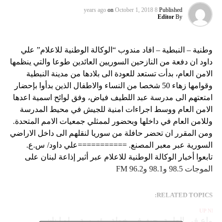
on
October 1, 2018
8 years ago
Published
Editor
By
وطنية – النبطية – افاد مندوب “الوكالة الوطنية للاعلام” علي
داود ان دفعة من النازحين السوريين العائدين طوعا والتي ينظمها
الامن العام، بدأت تستعد للعودة الى بلادها من مدينة النبطية
وقوامها زهاء 50 شخصا من النساء والاطفال الذين بدأوا بإحضار
امتعتهم الى مدرسة عبد اللطيف فياض، وفق لوائح اسمية اعدها
الامن العام ووسط اجراءات امنية للجيش في محيط المدرسة
وللامن العام في داخلها وبحضور لممثلي جمعيات الامم المتحدة.
ومن المقرر ان تحضر حافلة من سوريا لنقلهم الى داخل الاراضي
السورية عبر معبر المصنع. ===========علي داود/ س.ع.
تابعوا أخبار الوكالة الوطنية للاعلام عبر أثير إذاعة لبنان على
الموجات 98.5 و98.1 و96.2 FM
RELATED TOPICS:
UP NEX
جتماع في الطيبة بحث في خطة مؤسسة مياه لبنان