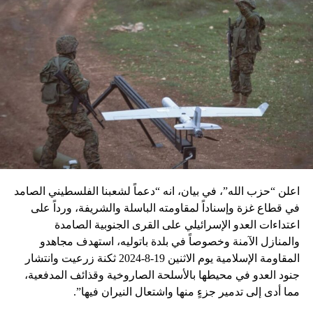
اعلن “حزب الله”، في بيان، انه “دعماً لشعبنا الفلسطيني الصامد
في قطاع غزة وإسناداً لمقاومته الباسلة ‌‏‌‏‌والشريفة، ورداً على
اعتداءات العدو الإسرائيلي على القرى الجنوبية الصامدة
والمنازل الآمنة وخصوصاً في بلدة باتوليه، استهدف مجاهدو
المقاومة الإسلامية يوم الاثنين 19-8-2024 ثكنة زرعيت وانتشار
جنود العدو في محيطها بالأسلحة الصاروخية وقذائف المدفعية،
مما أدى إلى تدمير جزءٍ منها واشتعال النيران فيها”.