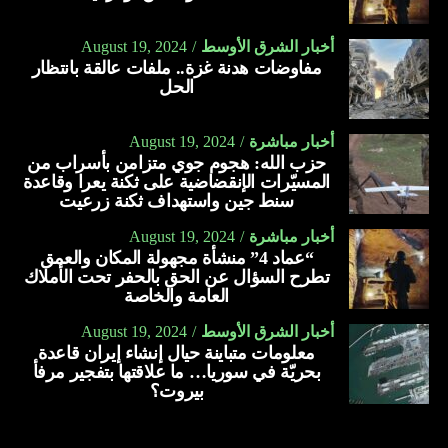
أخبار الشرق الأوسط
August 19, 2024
مفاوضات هدنة غزة.. ملفات عالقة بانتظار
الحل
أخبار مباشرة
August 19, 2024
حزب الله: هجوم جوي متزامن بأسراب من
المسيّرات الإنقضاضية على ثكنة يعرا وقاعدة
سنط جين واستهداف ثكنة زرعيت
أخبار مباشرة
August 19, 2024
“عماد 4” منشأة مجهولة المكان والعمق
تطرح السؤال عن الحق بالحفر تحت الأملاك
العامة والخاصة
أخبار الشرق الأوسط
August 19, 2024
معلومات متباينة حيال إنشاء إيران قاعدة
بحريّة في سوريا… ما علاقتها بتفجير مرفأ
بيروت؟