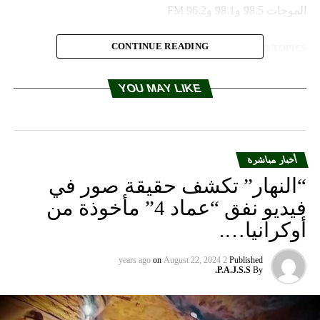
الموجات 98.5 و98.1 و96.2 FM
CONTINUE READING
RELATED TOPICS:
UP NEX
يرالله الصفدي عرضت مع زكي اوضاع صندوق الضمان
YOU MAY LIKE
استقبلت وفودا مهنئة في طرابلس
DON'T MISS
حملة طبية في بلدة خريبة الجندي
أخبار مباشرة
“النهار” تكشف حقيقة صور في
فيديو نفق “عماد 4” مأخوذة من
أوكرانيا….
on
August 22, 2024
2 years ago
Published
P.A.J.S.S.
By