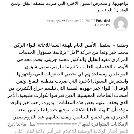
يواجهونها. واستعرض السيول الاخيرة التي ضربت منطقة البقاع. وثمن
الوفد ل”اللواء خير…
on
February 22, 2019
7 years ago
Published
Editor
By
وطنية – استقبل الأمين العام للهيئة العليا للاغاثة اللواء الركن
محمد خير وفدا من حركة “أمل” برئاسة مسؤول الخدمات
المركزي مفيد الخليل والدكتور محمد جزيني، بحث معه في
الأوضاع الخدماتية العامة، لا سيما ما يهم تسهيل شؤون
المواطنين ومساعدتهم في تخطي الصعوبات التي يواجهونها.
واستعرض السيول الاخيرة التي ضربت منطقة البقاع. وثمن
الوفد ل”اللواء خير جهوده الطيبة التي تبلسم جراح الكثيرين من
أصحاب الحاجات المعيشية، الذين تعرضوا لكوارث طبيعية، الأمر
الذي يخفف عنهم بعض هذه المعانات”. بدوره، رحب خير بالوفد،
مؤكدا أن “الهيئة العليا للاغاثة، بتوجيهات دولة الرئيس سعد
الحريري، هي لجميع اللبنانيين وتقف بجانبهم عند اللزوم ضمن
الإمكانات المتوافرة لديها”. =============== نبيل ماجد/ن.ح
تابعوا أخبار الوكالة الوطنية للاعلام عبر أثير إذاعة لبنان على