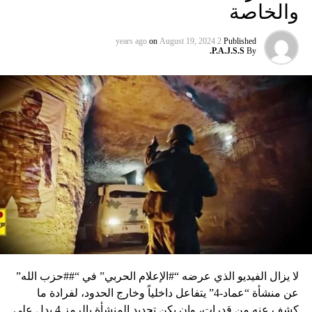
والخاصة
on
August 19, 2024
2 years ago
Published
P.A.J.S.S.
By
لا يزال الفيديو الذي عرضه “#الإعلام الحربي” في “##حزب الله”
عن منشأة “عماد-4” يتفاعل داخلياً وخارج الحدود، لفرادة ما
كشف عنه من قدرات، وإن يكن تحديد المنشأة بالرمز 4 يدل على