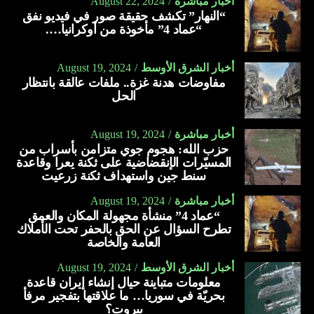
أخبار مباشرة
August 22, 2024
“النهار” تكشف حقيقة صور في فيديو نفق
“عماد 4” مأخوذة من أوكرانيا….
أخبار الشرق الأوسط
August 19, 2024
مفاوضات هدنة غزة.. ملفات عالقة بانتظار
الحل
أخبار مباشرة
August 19, 2024
حزب الله: هجوم جوي متزامن بأسراب من
المسيّرات الإنقضاضية على ثكنة يعرا وقاعدة
سنط جين واستهداف ثكنة زرعيت
أخبار مباشرة
August 19, 2024
“عماد 4” منشأة مجهولة المكان والعمق
تطرح السؤال عن الحق بالحفر تحت الأملاك
العامة والخاصة
أخبار الشرق الأوسط
August 19, 2024
معلومات متباينة حيال إنشاء إيران قاعدة
بحريّة في سوريا… ما علاقتها بتفجير مرفأ
بيروت؟