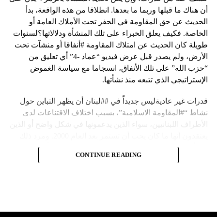
أن هناك ما قبلها وربما ما بعدها. انطلاقا من هذه الواقعة، بدأ
الحديث عن حق المقاومة في الحفر تحت الأملاك العامة أو
الخاصة. فكيف يعلق الخبراء على تلك المنشأة ودلالاتها؟لسنوات
طويلة كان الحديث عن امتلاك المقاومة #أنفاقا أو منشآت تحت
الأرض، ولم يصدر قبل عرض فيديو “عماد -4” أي تعليق من
“حزب الله” على تلك الأنفاق، انسجاما مع سياسة الغموض
الإستراتيجي الذي تتبعه منذ نشأتها.
قدرات غير عاديةليس جديداً في ##لبنان أن يظهر التباين حول
نشاط “#المقاومة الاسلامية”، بسبب اختلاف الاقتناعات لدى
الأطراف اللبنانيين، سواء الذين يدعمونها في شكل واضح أو الذين
يعتقدون أنها ما كان يجب أن تستمر بعد العام 2000. ومرد ذلك
إلى أن المقاومة ضد الاحتلال الإسرائيلي لم تكن يوماً محط
CONTINUE READING
إجماع داخلي، وإن كانت القوى اللبنانية المؤمنة بالصراع ضد
العدو الإسرائيلي لم تبدل في مواقفها.لكن التباين يصل إلى حدود
تخطت دور المقاومة، وهناك من يعترض على إقامة “حزب الله”
منشآت تحت الأرض، ويسأل عن تطبيق القانون اللبناني في
استغلال باطن الأرض.