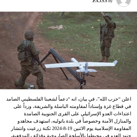
P.A.J.S.S.
By
نسبه الحزب الى إسرائيل”.
اعلن “حزب الله”، في بيان، انه “دعماً لشعبنا الفلسطيني الصامد
في قطاع غزة وإسناداً لمقاومته الباسلة ‌‏‌‏‌والشريفة، ورداً على
اعتداءات العدو الإسرائيلي على القرى الجنوبية الصامدة
والمنازل الآمنة وخصوصاً في بلدة باتوليه، استهدف مجاهدو
المقاومة الإسلامية يوم الاثنين 19-8-2024 ثكنة زرعيت وانتشار
جنود العدو في محيطها بالأسلحة الصاروخية وقذائف المدفعية،