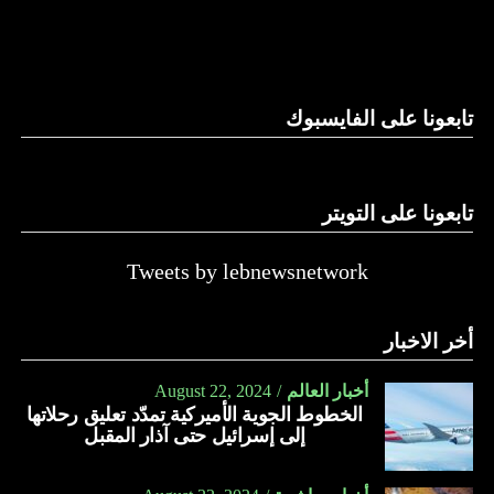
والحال أن القانون اللبناني لا يطبق على الأملاك البحرية والنهرية
وغيرها، على الرغم من الإجماع اللبناني على ضرورة استعادة
الدولة…
تابعونا على الفايسبوك
النهار
تابعونا على التويتر
Tweets by lebnewsnetwork
أخر الاخبار
أخبار العالم
August 22, 2024
الخطوط الجوية الأميركية تمدّد تعليق رحلاتها
إلى إسرائيل حتى آذار المقبل