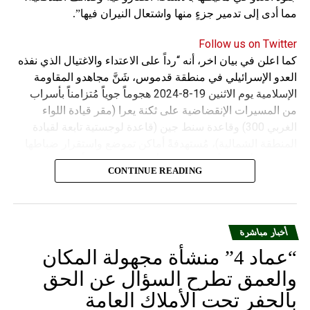
مما أدى إلى تدمير جزءٍ منها واشتعال النيران فيها”.
Follow us on Twitter
كما اعلن في بيان اخر، أنه “رداً على الاعتداء والاغتيال الذي نفذه
العدو الإسرائيلي في منطقة قدموس، شَنَّ مجاهدو المقاومة
الإسلامية يوم الاثنين 19-8-2024 هجوماً جوياً مُتزامناً بأسراب
من المسيرات الإنقضاضية على ثكنة يعرا (مقر قيادة اللواء
الغربي 300) وقاعدة سنط جين (قاعدة لوجستية تابعة لقيادة
المنطقة الشمالية)، مُستهدفةً أماكن تموضع واستقرار ضباطها
وجنودها وأصابت أهدافها بدقة وأوقعت فيهم عدداً من القتلى
CONTINUE READING
والجرحى”.
أخبار مباشرة
“عماد 4” منشأة مجهولة المكان
والعمق تطرح السؤال عن الحق
بالحفر تحت الأملاك العامة