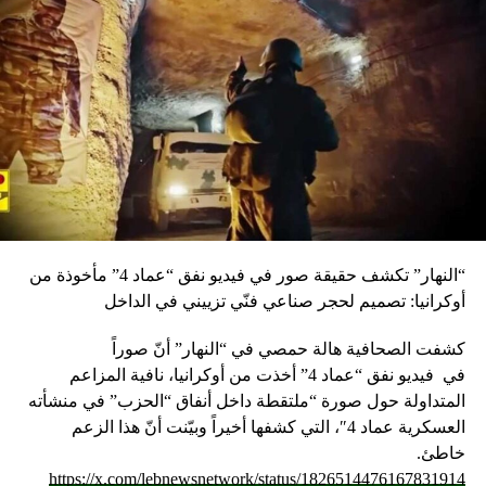
“النهار” تكشف حقيقة صور في فيديو نفق “عماد 4” مأخوذة من
أوكرانيا: تصميم لحجر صناعي فنّي تزييني في الداخل
كشفت الصحافية هالة حمصي في “النهار” أنّ صوراً
في
فيديو
نفق “عماد 4” أخذت من أوكرانيا، نافية المزاعم
المتداولة حول صورة “ملتقطة داخل أنفاق “الحزب” في منشأته
العسكرية عماد 4″، التي كشفها أخيراً وبيّنت أنّ هذا الزعم
خاطئ.
https://x.com/lebnewsnetwork/status/1826514476167831914