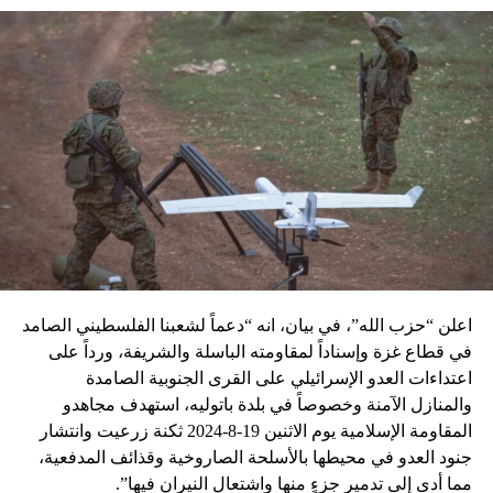
بما ذكّر اللبنانيين بحادث «بوسطة عين الرمانة» التي كانت
الشرارة التي أشعلت الحرب الأهلية في 13 أبريل 1975 التي باتت
ذكراها على مسافة أيام.
RELATED TOPICS:
UP NEX
لمدعي العام العسكري اللبناني يفتح معركة مع شعبة
لمعلومات
DON'T MISS
أشغال يدوية لسيدات عراقيات وسوريات في معرض صوف
في مطرانية الارثوذكس السبتية
اعلن “حزب الله”، في بيان، انه “دعماً لشعبنا الفلسطيني الصامد
في قطاع غزة وإسناداً لمقاومته الباسلة ‌‏‌‏‌والشريفة، ورداً على
اعتداءات العدو الإسرائيلي على القرى الجنوبية الصامدة
والمنازل الآمنة وخصوصاً في بلدة باتوليه، استهدف مجاهدو
المقاومة الإسلامية يوم الاثنين 19-8-2024 ثكنة زرعيت وانتشار
جنود العدو في محيطها بالأسلحة الصاروخية وقذائف المدفعية،
مما أدى إلى تدمير جزءٍ منها واشتعال النيران فيها”.