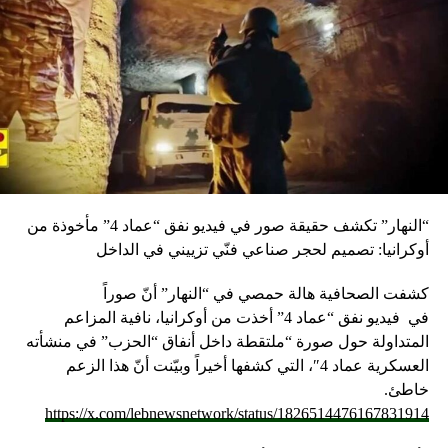
بشارة مساء امس، عندما أثار بشارة عرض شركة «سيمنز»
الألمانية لإنتاج الكهرباء في لبنان وتجاهل وزارة الطاقة للعرض،
فرد ابي خليل الذي كان وزيرا للطاقة يومذاك قائلا: لقد جاء ممثل
الشركة وقال علنا انه لم يقدم اي عرض «بل جئت لمناقشة
أفكار». ورد بشارة: الرجل اكد على العرض في تغريدة لاحقة،
فأجابه ابي خليل: هذا المستوى من النقاش مرفوض. وارتفعت
وتيرة الكلمات النابية بين الرجلين الى درجة اضطر معها مُعد
البرنامج جورج صليبي الى قطع الجدال والتحول الى «بريك»
إعلاني، تجنبا لوصول النقاش بين الوزير السابق للطاقة
“النهار” تكشف حقيقة صور في فيديو نفق “عماد 4” مأخوذة من
والإعلامي بشارة الى ما هو أسوأ. النائب السابق فارس سعيد غرد
أوكرانيا: تصميم لحجر صناعي فنّي تزييني في الداخل
صباح امس على «تويتر» موجها تحياته للإعلامي اسعد بشارة
وطالب اهل الصحافة بالتضامن معه «كي تبقى الحرية خارج
كشفت الصحافية هالة حمصي في “النهار” أنّ صوراً
مرمى القمع في لبنان». وأضاف سعيد: الوزير ابي خليل شاب،
في
فيديو
نفق “عماد 4” أخذت من أوكرانيا، نافية المزاعم
وعليه الأيام طويلة يا صاحب المعالي، احتفظ بأفضل العلاقات مع
المتداولة حول صورة “ملتقطة داخل أنفاق “الحزب” في منشأته
الناس، لأن الدنيا يوم لك ويوم عليك، واسأل مجرب ولا تسأل
العسكرية عماد 4″، التي كشفها أخيراً وبيّنت أنّ هذا الزعم
حكيم. الى ذلك، شارك وزير المال علي حسن خليل بافتتاح
خاطئ.
معرض فرص العمل 2019 في جامعة اللويزة في الذوق، معلنا
https://x.com/lebnewsnetwork/status/1826514476167831914
الحاجة الى موازنة جدية، مؤكدا أن لبنان ليس في حالة انهيار ولا