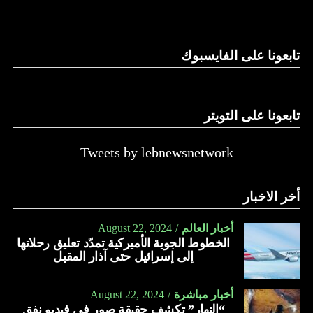
وغيرها، على الرغم من الإجماع اللبناني على ضرورة استعادة
الدولة…
تابعونا على الفايسبوك
النهار
تابعونا على التويتر
Tweets by lebnewsnetwork
أخر الاخبار
أخبار العالم
August 22, 2024
الخطوط الجوية الأميركية تمدّد تعليق رحلاتها
إلى إسرائيل حتى آذار المقبل
أخبار مباشرة
August 22, 2024
“النهار” تكشف حقيقة صور في فيديو نفق