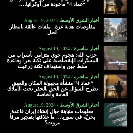
“عماد 4” مأخوذة من أوكرانيا….
أخبار الشرق الأوسط
August 19, 2024
مفاوضات هدنة غزة.. ملفات عالقة بانتظار
الحل
أخبار مباشرة
August 19, 2024
حزب الله: هجوم جوي متزامن بأسراب من
المسيّرات الإنقضاضية على ثكنة يعرا وقاعدة
سنط جين واستهداف ثكنة زرعيت
أخبار مباشرة
August 19, 2024
“عماد 4” منشأة مجهولة المكان والعمق
تطرح السؤال عن الحق بالحفر تحت الأملاك
العامة والخاصة
أخبار الشرق الأوسط
August 19, 2024
معلومات متباينة حيال إنشاء إيران قاعدة
بحريّة في سوريا… ما علاقتها بتفجير مرفأ
بيروت؟