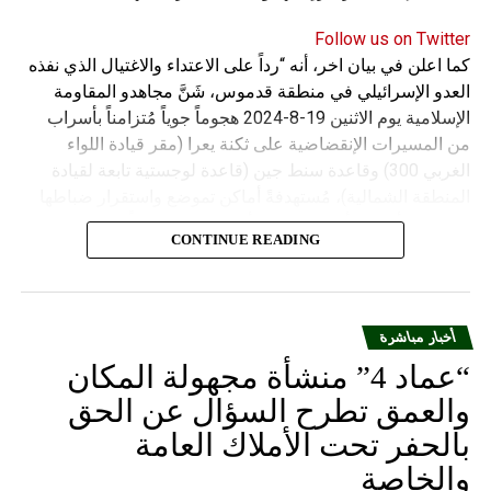
Follow us on Twitter
كما اعلن في بيان اخر، أنه “رداً على الاعتداء والاغتيال الذي نفذه
العدو الإسرائيلي في منطقة قدموس، شَنَّ مجاهدو المقاومة
الإسلامية يوم الاثنين 19-8-2024 هجوماً جوياً مُتزامناً بأسراب
من المسيرات الإنقضاضية على ثكنة يعرا (مقر قيادة اللواء
الغربي 300) وقاعدة سنط جين (قاعدة لوجستية تابعة لقيادة
المنطقة الشمالية)، مُستهدفةً أماكن تموضع واستقرار ضباطها
وجنودها وأصابت أهدافها بدقة وأوقعت فيهم عدداً من القتلى
CONTINUE READING
والجرحى”.
أخبار مباشرة
“عماد 4” منشأة مجهولة المكان
والعمق تطرح السؤال عن الحق
بالحفر تحت الأملاك العامة
والخاصة