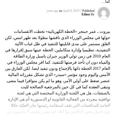
كما…
on
April 9, 2019
7 years ago
Published
Editor
By
بيروت ـ عمر حبنجر «الخطة الكهربائية» تخطت الانقسامات
حولها في مجلس الوزراء الذي ناقشها مطولا بعد ظهر امس، لكن
القلق مستمر على مدى قابليتها للتنفيذ في ظل غياب الآلية
التنفيذية، تنظيميا وإدارة متكاملين. الخطة عينها سبق إقرارها في
العام 2010 في زمن تولي الوزير جبران باسيل وزارة الطاقة
والمياه دون ان تأخذ فرصتها للتنفيذ، كما اقر مجلس الوزراء في
العام 2017 الخطة ذاتها بالإجماع ودون تنفيذ ايضا. لكن الفارق بين
الأمس واليوم وجود مؤتمر «سيدر» الذي تشكل مقرراته المالية
عنصر ضغط على أولي الأمر، وهو ما لم يكن متوافرا فيما مضى.
وتبقى العقدة كما في كل حين بالمرجعية الصالحة للبت
بالصفقات، هل هي اللجنة الوزارية المختصة التي هي لجنة
توافقية مجردة من الفعالية القانونية او الدستورية أم هي الإدارة
العامة للمناقصات التي تقف استقامة رئيسها جان العليّة حائلا
دون قبول بعض النافذين بها لعلة في نفس يعقوب؟ مقربون من