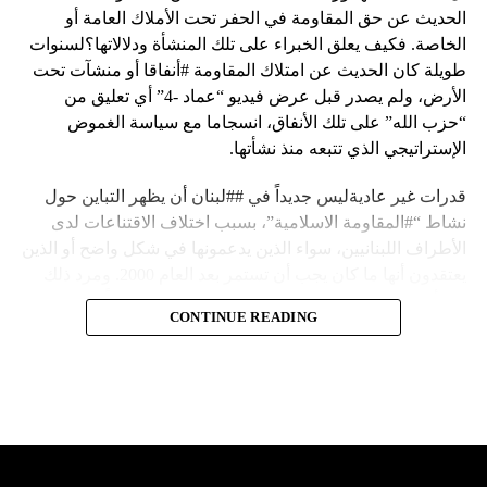
الحديث عن حق المقاومة في الحفر تحت الأملاك العامة أو
الخاصة. فكيف يعلق الخبراء على تلك المنشأة ودلالاتها؟لسنوات
طويلة كان الحديث عن امتلاك المقاومة #أنفاقا أو منشآت تحت
الأرض، ولم يصدر قبل عرض فيديو “عماد -4” أي تعليق من
“حزب الله” على تلك الأنفاق، انسجاما مع سياسة الغموض
الإستراتيجي الذي تتبعه منذ نشأتها.
قدرات غير عاديةليس جديداً في ##لبنان أن يظهر التباين حول
نشاط “#المقاومة الاسلامية”، بسبب اختلاف الاقتناعات لدى
الأطراف اللبنانيين، سواء الذين يدعمونها في شكل واضح أو الذين
يعتقدون أنها ما كان يجب أن تستمر بعد العام 2000. ومرد ذلك
إلى أن المقاومة ضد الاحتلال الإسرائيلي لم تكن يوماً محط
CONTINUE READING
إجماع داخلي، وإن كانت القوى اللبنانية المؤمنة بالصراع ضد
العدو الإسرائيلي لم تبدل في مواقفها.لكن التباين يصل إلى حدود
تخطت دور المقاومة، وهناك من يعترض على إقامة “حزب الله”
منشآت تحت الأرض، ويسأل عن تطبيق القانون اللبناني في
استغلال باطن الأرض.
والحال أن القانون اللبناني لا يطبق على الأملاك البحرية والنهرية