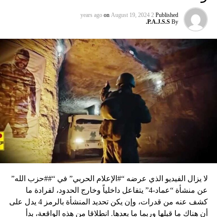
on
August 19, 2024
2 years ago
Published
P.A.J.S.S.
By
لا يزال الفيديو الذي عرضه “#الإعلام الحربي” في “##حزب الله”
عن منشأة “عماد-4” يتفاعل داخلياً وخارج الحدود، لفرادة ما
كشف عنه من قدرات، وإن يكن تحديد المنشأة بالرمز 4 يدل على
أن هناك ما قبلها وربما ما بعدها. انطلاقا من هذه الواقعة، بدأ