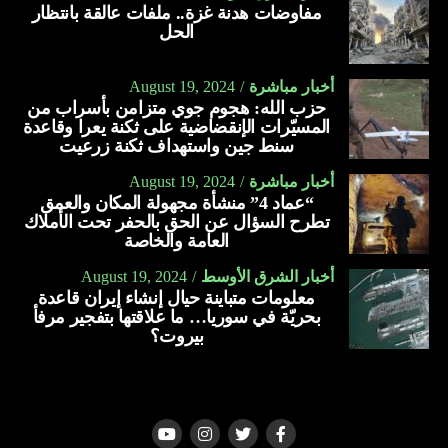
مفاوضات هدنة غزة.. ملفات عالقة بانتظار
الحل
أخبار مباشرة
August 19, 2024
حزب الله: هجوم جوي متزامن بأسراب من
المسيّرات الإنقضاضية على ثكنة يعرا وقاعدة
سنط جين واستهداف ثكنة زرعيت
أخبار مباشرة
August 19, 2024
“عماد 4” منشأة مجهولة المكان والعمق
تطرح السؤال عن الحق بالحفر تحت الأملاك
العامة والخاصة
أخبار الشرق الأوسط
August 19, 2024
معلومات متباينة حيال إنشاء إيران قاعدة
بحريّة في سوريا… ما علاقتها بتفجير مرفأ
بيروت؟