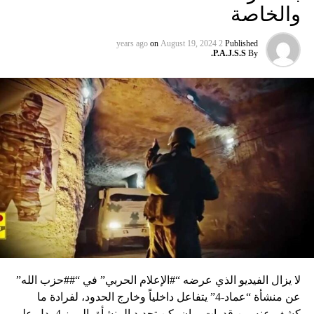
والخاصة
on
August 19, 2024
2 years ago
Published
P.A.J.S.S.
By
لا يزال الفيديو الذي عرضه “#الإعلام الحربي” في “##حزب الله”
عن منشأة “عماد-4” يتفاعل داخلياً وخارج الحدود، لفرادة ما
كشف عنه من قدرات، وإن يكن تحديد المنشأة بالرمز 4 يدل على