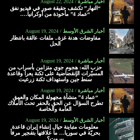
أخبار مباشرة
August 22, 2024
“النهار” تكشف حقيقة صور في فيديو نفق
“عماد 4” مأخوذة من أوكرانيا….
أخبار الشرق الأوسط
August 19, 2024
مفاوضات هدنة غزة.. ملفات عالقة بانتظار
الحل
أخبار مباشرة
August 19, 2024
حزب الله: هجوم جوي متزامن بأسراب من
المسيّرات الإنقضاضية على ثكنة يعرا وقاعدة
سنط جين واستهداف ثكنة زرعيت
أخبار مباشرة
August 19, 2024
“عماد 4” منشأة مجهولة المكان والعمق
تطرح السؤال عن الحق بالحفر تحت الأملاك
العامة والخاصة
أخبار الشرق الأوسط
August 19, 2024
معلومات متباينة حيال إنشاء إيران قاعدة
بحريّة في سوريا… ما علاقتها بتفجير مرفأ
بيروت؟