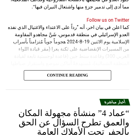
مما أدى إلى تدمير جزءٍ منها واشتعال النيران فيها”.
Follow us on Twitter
كما اعلن في بيان اخر، أنه “رداً على الاعتداء والاغتيال الذي نفذه
العدو الإسرائيلي في منطقة قدموس، شَنَّ مجاهدو المقاومة
الإسلامية يوم الاثنين 19-8-2024 هجوماً جوياً مُتزامناً بأسراب
من المسيرات الإنقضاضية على ثكنة يعرا (مقر قيادة اللواء
الغربي 300) وقاعدة سنط جين (قاعدة لوجستية تابعة لقيادة
المنطقة الشمالية)، مُستهدفةً أماكن تموضع واستقرار ضباطها
وجنودها وأصابت أهدافها بدقة وأوقعت فيهم عدداً من القتلى
CONTINUE READING
والجرحى”.
أخبار مباشرة
“عماد 4” منشأة مجهولة المكان
والعمق تطرح السؤال عن الحق
بالحفر تحت الأملاك العامة