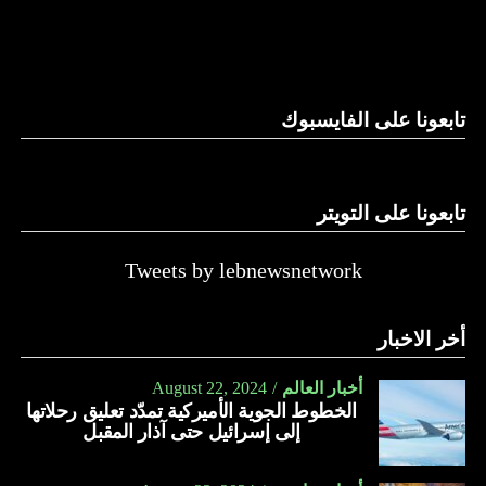
والحال أن القانون اللبناني لا يطبق على الأملاك البحرية والنهرية
وغيرها، على الرغم من الإجماع اللبناني على ضرورة استعادة
الدولة…
تابعونا على الفايسبوك
النهار
تابعونا على التويتر
Tweets by lebnewsnetwork
أخر الاخبار
أخبار العالم
August 22, 2024
الخطوط الجوية الأميركية تمدّد تعليق رحلاتها
إلى إسرائيل حتى آذار المقبل