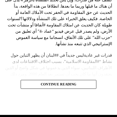
أن هناك ما قبلها وربما ما بعدها. انطلاقا من هذه الواقعة، بدأ
الحديث عن حق المقاومة في الحفر تحت الأملاك العامة أو
الخاصة. فكيف يعلق الخبراء على تلك المنشأة ودلالاتها؟لسنوات
طويلة كان الحديث عن امتلاك المقاومة #أنفاقا أو منشآت تحت
الأرض، ولم يصدر قبل عرض فيديو “عماد -4” أي تعليق من
“حزب الله” على تلك الأنفاق، انسجاما مع سياسة الغموض
الإستراتيجي الذي تتبعه منذ نشأتها.
قدرات غير عاديةليس جديداً في ##لبنان أن يظهر التباين حول
نشاط “#المقاومة الاسلامية”، بسبب اختلاف الاقتناعات لدى
الأطراف اللبنانيين، سواء الذين يدعمونها في شكل واضح أو الذين
يعتقدون أنها ما كان يجب أن تستمر بعد العام 2000. ومرد ذلك
إلى أن المقاومة ضد الاحتلال الإسرائيلي لم تكن يوماً محط
CONTINUE READING
إجماع داخلي، وإن كانت القوى اللبنانية المؤمنة بالصراع ضد
العدو الإسرائيلي لم تبدل في مواقفها.لكن التباين يصل إلى حدود
تخطت دور المقاومة، وهناك من يعترض على إقامة “حزب الله”
منشآت تحت الأرض، ويسأل عن تطبيق القانون اللبناني في
استغلال باطن الأرض.