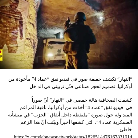
“النهار” تكشف حقيقة صور في فيديو نفق “عماد 4” مأخوذة من
أوكرانيا: تصميم لحجر صناعي فنّي تزييني في الداخل
كشفت الصحافية هالة حمصي في “النهار” أنّ صوراً
في
فيديو
نفق “عماد 4” أخذت من أوكرانيا، نافية المزاعم
المتداولة حول صورة “ملتقطة داخل أنفاق “الحزب” في منشأته
العسكرية عماد 4″، التي كشفها أخيراً وبيّنت أنّ هذا الزعم
خاطئ.
https://x.com/lebnewsnetwork/status/1826514476167831914