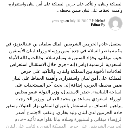
المملكة ولبنان، والتأكيد على حرص المملكة على أمن لبنان واستقراره،
وأهمية الحفاظ على لبنان ضمن محيطه…
on
July 16, 2019
7 years ago
Published
Editor
By
استقبل خادم الحرمين الشريفين الملك سلمان بن عبدالعزيز، في
مكتبه بقصر السلام في جدة أمس رؤساء وزراء لبنان الأسبقين
نجيب ميقاتي، وفؤاد السنيورة، وتمام سلام. وقالت وكالة الأنباء
السعودية الرسمية (واس) إنه «جرى خلال الاستقبال استعراض
العلاقات الأخوية بين المملكة ولبنان، والتأكيد على حرص
المملكة على أمن لبنان واستقراره، وأهمية الحفاظ على لبنان
ضمن محيطه العربي، إضافة إلى بحث آخر المستجدات على
الساحة اللبنانية». حضر الاستقبال، وزير الدولة عضو مجلس
الوزراء السعودي مساعد بن محمد العيبان، ووزير الخارجية
إبراهيم العساف، والمستشار بالديوان الملكي نزار العلولا، وسفير
خادم الحرمين لدى لبنان وليد بخاري. وعقب الاجتماع أصدر
الرؤساء ميقاتي والسنيورة وسلام بيانا نقلوا فيه تأكيد «خادم
الحرمين الشريفين على حرص المملكة القوي والثابت على لبنان