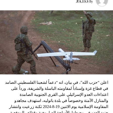
P.A.J.S.S.
By
نسبه الحزب الى إسرائيل”.
اعلن “حزب الله”، في بيان، انه “دعماً لشعبنا الفلسطيني الصامد
في قطاع غزة وإسناداً لمقاومته الباسلة ‌‏‌‏‌والشريفة، ورداً على
اعتداءات العدو الإسرائيلي على القرى الجنوبية الصامدة
والمنازل الآمنة وخصوصاً في بلدة باتوليه، استهدف مجاهدو
المقاومة الإسلامية يوم الاثنين 19-8-2024 ثكنة زرعيت وانتشار
جنود العدو في محيطها بالأسلحة الصاروخية وقذائف المدفعية،