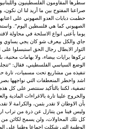
سطرها المقاومون الفلسطينيون واللبنانيون
صراعنا المفتوح بين ما أريد لنا ان نكون، 
حطمت دبابات العدو الصهوني على اعتابها،
يوما بأعتى انواع الاسلحة في محاولة لاقت
جاي والكل بيعرف شو كان يجي يساوي وير
الثوار الابطال رجال الحق استبسلوا على ا
تركوها برايات بيضاء، ولا بهامات محنية،
الوضع السياسي الفلسطيني، فقال: “تتجلى
تنفيذه من مشاريع تحت مسميات، تارة حلو
اشد واخطر المنعطفات التي نواجهها بصراح
تصفية، لكننا بالتأكيد سننتصر على كل هذه
والخروج علينا تارة بالاغراءات المادية وا
بأن الاوطان لا تقدر بثمن، والكرامة لا تقد
وليس فينا من يتنازل عن ذرة من تراب ار
كل تلك المحاولات، ولن يسمح لكائن من كا
الوطنية التي شكلت اجماعا وطنيا على الم