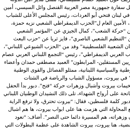
مثل سفارة جمهورية مصر العربية القنصل وائل السيسي، أمين
ي لبنان فتحي أبو العردات، رئيس المجلس الأعلى للشباب
الأمين العام ل”الحزب الديمقراطي الشعبي نزيه حمزة،
“حركة الشعب”، كمال الجيزي عن “المؤتمر الشعبي
ن “التنظيم الشعبي الناصري”، فايز ثريا عن “حزب البعث
ن الشعبية الفلسطينية” وفد من “الحزب الشيوعي اللبناني”،
عربي الديمقراطي”، رئيس “التجمع اللبناني العربي عصام
اصريين المستقلين- المرابطون” العميد مصطفى حمدان وأعضاء
وطنية والسياسية اللبنانية، ممثلو الفصائل والقوى الوطنية
ح” في بيروت، مسؤول الشباب والرياضة في الشتات
مات بيروت وأشبال وزهرات حركة “فتح”. دبور بدأ الحفل
ة على أرواح الشهداء، تلى ذلك النشيدان الوطنيان اللبناني
بور كلمة فلسطين، فقال: “بيروت تحترق، ولا ترفع الراية
اولة، بالطبع المحاولة التي هزمت هنا على ابواب بيروت، ها هم اشبال
زهراته، هم المسيرة دائما حتى النصر”. أضاف: “نعود
قضية، هنا بيروت، بيروت الشاهدة على عظمة البطولات التي