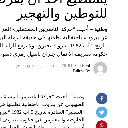
للتوطين والتهجير
وطنية – أحيت “حركة الناصريين المستقلين- المراب
عن بيروت، باحتفالية نظمتها في حديقة الرملة البي
بتاريخ 5 آب 1982 “بيروت تحترق، ولا تر
حكومة تصريف الأعمال جبران باسيل رمزي دسو
on
September 24, 2018
8 years ago
Published
Editor
By
وطنية – أحيت “حركة الناصريين المستقلين-
الصهيوني عن بيروت، باحتفالية نظمتها في 
“السفير”
الخارجية والمغتربين في حكومة تصريف 
أشرف دبور، ممثل قائد الجيش العماد جو