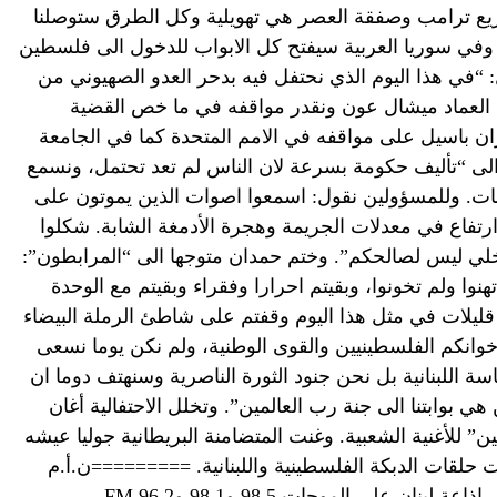
يع ترامب وصفقة العصر هي تهويلية وكل الطرق ستوصلنا
وفي سوريا العربية سيفتح كل الابواب للدخول الى فلسطين
“في هذا اليوم الذي نحتفل فيه بدحر العدو الصهيوني من
 العماد ميشال عون ونقدر مواقفه في ما خص القضية
ان باسيل على مواقفه في الامم المتحدة كما في الجامعة
لى “تأليف حكومة بسرعة لان الناس لم تعد تحتمل، ونسمع
عات. وللمسؤولين نقول: اسمعوا اصوات الذين يموتون على
رتفاع في معدلات الجريمة وهجرة الأدمغة الشابة. شكلوا
خلي ليس لصالحكم”. وختم حمدان متوجها الى “المرابطون”:
وا ولم تخونوا، وبقيتم احرارا وفقراء وبقيتم مع الوحدة
 قليلات في مثل هذا اليوم وقفتم على شاطئ الرملة البيضاء
وانكم الفلسطينيين والقوى الوطنية، ولم نكن يوما نسعى
اللبنانية بل نحن جنود الثورة الناصرية وسنهتف دوما ان
ي بوابتنا الى جنة رب العالمين”. وتخلل الاحتفالية أغان
ن” للأغنية الشعبية. وغنت المتضامنة البريطانية جوليا عيشه
 حلقات الدبكة الفلسطينية واللبنانية. =========ن.أ.م
نان على الموجات 98.5 و98.1 و96.2 FM