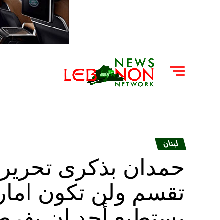
لبنان
حمدان بذكرى تحرير
تقسم ولن تكون امارا
يستطيع أحد ان يفرض