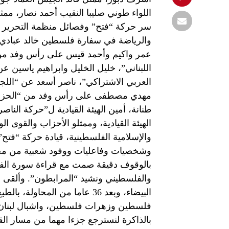
اللواء طوني صليبا النقيب أحمد نصار، م
سر حركة “فتح” وفصائل منظمة التحرير ف
والرياضة في سفارة فلسطين خالد عبادي، 
عمر واكيم وأحمد قيس على رأس وفد من 
اللبناني”، خليل الخليل وابراهيم ياسين ع
العربي الاشتراكي”، ناصر أسعد عن “اللجا
مهدي مصطفى على رأس وفد من “الحزب ال
طنانة، أمين الهيئة القيادية ل”حركة الن
الهيئة القيادية، وممثلو الأحزاب والقوى ال
والإسلامية الفلسطينية، قيادة حركة “فت
وشخصيات وفاعليات ووفود شعبية من مخي
بالوقوف دقيقة صمت مع قراءة سورة الفاتح
والفلسطيني ونشيد “المرابطون”. وألقى د
البيضاء، وبعد 36 عاما من المح
فلسطين وزهرات فلسطين، واشبال لبنان و
بالذاكرة لنسترجع جزءا مهما من مسار ال