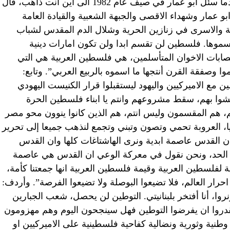
أرواح شهداء جيشنا الوطني”. أضاف: “عندما سئل ابو عمار في صيف عام 1982 الى اين أنت ذاهب، قال
عمار وشهداء الاقصى والجبهة الشعبية والقيادة العامة
ة والاسرى في زنازين الحرية وشلال الدم المقدس لشباب
سموها. فلسطين لن تقسم ابدا ولن تكون امارات دينية
ابات الاخوان المتأسلمين، هي فلسطين العربية هي التي
موا وصفقة القرن أنتجها ما اسموه بالربيع العربي”. وتابع:
ين مع الاميركيين واليهود ليستقبلوا قرار الكنيست اليهودي
شوا بهم، سقط مشروعهم وانتم يا ابناء فلسطين الحرة
م، هم المقسمون وليس انتم، هم الذين كانوا ينوون محو مصر
نيا، العروبة تحمي وتصون وتبني وتجمع لنذهب جميعا إلى تحرير
 القدس عاصمة ابدية ونرى الهاشتاغات كلها وان القدس
الحد، ونحن نقول في معركة الوعي ان القدس هي عاصمة
 لفلسطين العربية وقيمة فلسطين العربية انها جمعتنا كأمة،
ار العالم، فلا تضيعوا البوصلة ولا تضيعوا الفرصة”. وأردف:
ا، أنا أفتخر بلبنانيتي. التوطين لن يحصل، شعب الجبارين
قدروا ان يفرضوا التوطين فهل سينجحون اليوم وهم مهزومون
نية وثورية ونضالية كفاحية فلسطينية على الاميركيين او