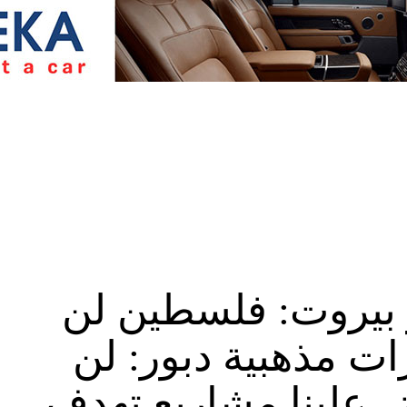
 بيروت: فلسطين لن
ت مذهبية دبور: لن
 علينا مشاريع تهدف