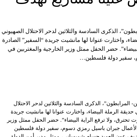
طون”، الذكرى السادسة والثلاثين لدحر الاحتلال الصهيوني
ضاء، واختارت عنوانا لها مانشيت جريدة “السفير” الصادرة
فع الراية البيضاء”. حضر الحفل ممثل وزير الخارجية والمغتربين في
م، سفير دولة فلسطين…
 المرابطون”، الذكرى السادسة والثلاثين لدحر الاحتلال
حديقة الرملة البيضاء، واختارت عنوانا لها مانشيت جريدة
 الصادرة بتاريخ 5 آب 1982 “بيروت تحترق، ولا ترفع الراية البيضاء”. حضر الحفل ممثل وزير
الأعمال جبران باسيل رمزي دسوم، سفير دولة فلسطين
زيف عون العميد حسام شميساني، ممثل مدير أمن الدولة