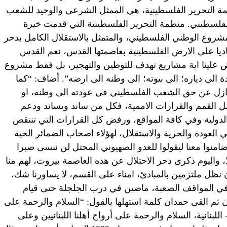
 التحرير الفلسطينية، هي الممثل الشرعي والوحيد للشعب
فلسطيني. منظمة التحرير الفلسطينية التي قدمت خيرة
المشروع الوطني الفلسطيني، والمتمثل بالاستقلال الكامل بدحر
ياديا على الارض الفلسطينية بعاصمتها القدس، نعم القدس
 علينا اية مشاريع تهدف للتوطين والتهجير، بل فقط مشروع
 الى دياره؛ الى بيوته؛ الى وطنه الى ارضه”. أضاف: “كما
لتنازل عن حق الشعب الفلسطيني في عودته الى وطنه، او
قبل القمم والقرارات الاممية، فكل من ساند ويساند ودعم
دولية وفي كافة المواقع، ورفض كل القرارات التي تنتقص
لعودة والحرية والاستقلال، لهؤلاء اصحاب الضمائر الحية
يتضامنوا معنا ليقولوا للعدو الصهيوني المحتل لن ننسى صبرا
ا، واليوم ذكرى دحر الاحتلال عن هذه العاصمة بيروت، لهم منا
ان نظل ملتزمين بالمبادئ، امناء على القسم، لا يساورنا شك،
 في المواقف الصعبة، ماضين في درب الجلجلة حتى قيام
ن ثم القى حمدان كلمة استهلها بالقول: “السلام والرحمة على
للبنانية، السلام والرحمة على أرواح أهلنا اللبنانيين وعلى