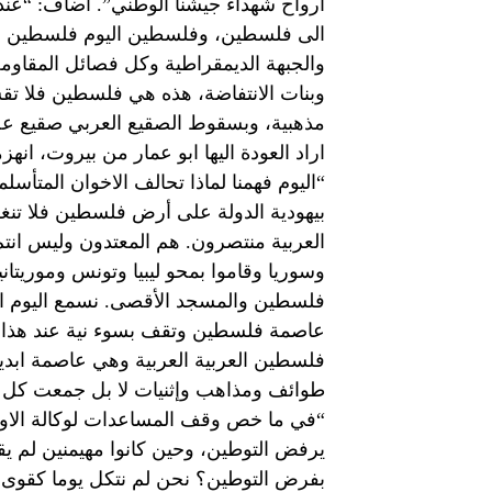
الى فلسطين، وفلسطين اليوم فلسطين ابو 
والجبهة الديمقراطية وكل فصائل المقاوم
وبنات الانتفاضة، هذه هي فلسطين فلا تق
مذهبية، وبسقوط الصقيع العربي صقيع عص
اراد العودة اليها ابو عمار من بيروت، انهز
“اليوم فهمنا لماذا تحالف الاخوان المتأسلم
بيهودية الدولة على أرض فلسطين فلا تنغ
العربية منتصرون. هم المعتدون وليس انت
وسوريا وقاموا بمحو ليبيا وتونس وموريتا
فلسطين والمسجد الأقصى. نسمع اليوم ان
عاصمة فلسطين وتقف بسوء نية عند هذا 
فلسطين العربية العربية وهي عاصمة ابدية
طوائف ومذاهب وإثنيات لا بل جمعت كل احر
“في ما خص وقف المساعدات لوكالة الاونرو
يرفض التوطين، وحين كانوا مهيمنين لم ي
بفرض التوطين؟ نحن لم نتكل يوما كقوى وط