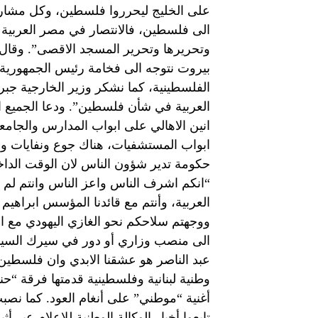
على الخليج ليحرروا فلسطين، وكل مشار
الى فلسطين، فالانتصار في مصر العربية 
وتحريرها وتحرير المسجد الاقصى”. وقال: 
بيروت نتوجه الى فخامة رئيس الجمهورية
الفلسطينية، كما نشكر وزير الخارجية جبر
العربية في شأن فلسطين”. ودعا الجميع ا
انين الاهالي على ابواب المدارس والجام
ابواب المستشفيات، هناك جوع ونفايات وا
حكومة تدير شؤون الناس لان الوقت الدا
“انكم اشرف الناس واعز الناس وانتم لم تهن
العربية، وأنتم مع قائدنا المؤسس ابراهيم
ووجهتم سلاحكم نحو الغازي اليهودي مع اخ
الى منصب وزاري أو دور في سيرك السياسة 
عبد الناصر هو عشقنا الابدي وان فلسطين ه
وطنية لبنانية وفلسطينية قدمتها فرقة “حني
أغنية “موطني” على أنغام العود. كما نصبت
تابعوا أخبار الوكالة الوطنية للاعلام عبر أثير إذاعة لب