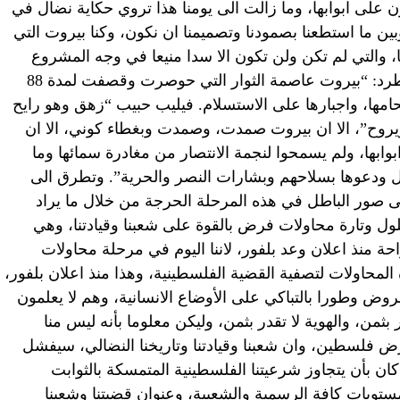
 على ابوابها، وما زالت الى يومنا هذا تروي حكاية نضال في
وبين ما استطعنا بصمودنا وتصميمنا ان نكون، وكنا بيروت التي
 والتي لم تكن ولن تكون الا سدا منيعا في وجه المشروع
الصهيوني كما هي فلسطين اليوم”. واستطرد: “بيروت عاصمة الثوار التي حوصرت وقصفت لمدة 88
حامها، واجبارها على الاستسلام. فيليب حبيب “زهق وهو رايح
وح”، الا ان بيروت صمدت، وصمدت وبغطاء كوني، الا ان
بوابها، ولم يسمحوا لنجمة الانتصار من مغادرة سمائها وما
 بل ودعوها بسلاحهم وبشارات النصر والحرية”. وتطرق الى
 صور الباطل في هذه المرحلة الحرجة من خلال ما يراد
ل وتارة محاولات فرض بالقوة على شعبنا وقيادتنا، وهي
ة منذ اعلان وعد بلفور، لاننا اليوم في مرحلة محاولات
 المحاولات لتصفية القضية الفلسطينية، وهذا منذ اعلان بلفور،
لعروض وطورا بالتباكي على الأوضاع الانسانية، وهم لا يعلمون
ر بثمن، والهوية لا تقدر بثمن، وليكن معلوما بأنه ليس منا
ض فلسطين، وان شعبنا وقيادتنا وتاريخنا النضالي، سيفشل
ن بأن يتجاوز شرعيتنا الفلسطينية المتمسكة بالثوابت
ستويات كافة الرسمية والشعبية، وعنوان قضيتنا وشعبنا