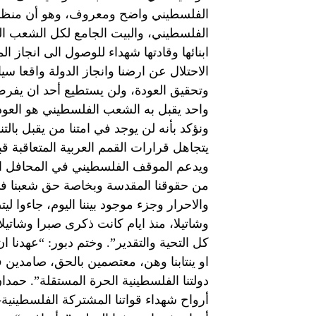
الفلسطيني واضح ومعروف، وهو أن منظمة
الفلسطيني، والبيت الجامع لكل الشعب ال
ابنائها وقادتها شهداء للوصول الى انجاز 
الاحتلال عن ارضنا وانجاز الدولة واقعا س
وتحقيق العودة، ولن يستطيع أحد ان يفرض
واحد يقبل به الشعب الفلسطيني هو العودة
ونؤكد بأنه لن يوجد في امتنا من يقبل با
يتجاهل قرارات القمم العربية المتعاقبة 
ويدعم الموقف الفلسطيني في المحافل ال
من حقوقنا المقدسة وبخاصة حق شعبنا في ا
والاحرار وجزء موجود بيننا اليوم، جاءوا ل
وشاتيلا، منذ ايام كانت ذكرى صبرا وشاتيل
كل التحية والتقدير”. وختم دبور: “عهدنا 
او ينتابنا وهن، معتصمين بالحق، صامدين
دولتنا الفلسطينية الحرة المستقلة”. حمدا
أرواح شهداء قواتنا المشتركة الفلسطينية- ا