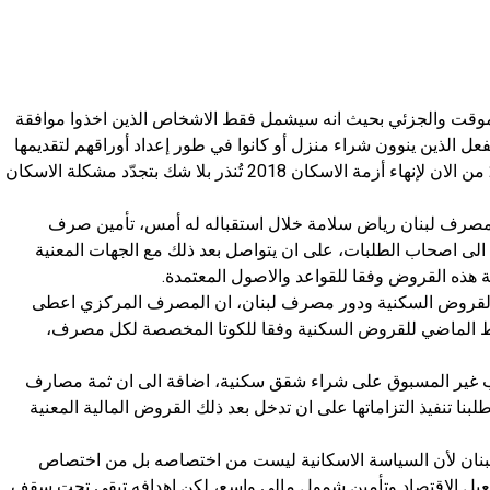
 الموقت والجزئي بحيث انه سيشمل فقط الاشخاص الذين اخذوا موافقة
 الذين ينوون شراء منزل أو كانوا في طور إعداد أوراقهم لتقديمها
الى الاسكان؟ عدا عن ان استعمال رزمة 2019 من الان لإنهاء أزمة الاسكان 2018 تُنذر بلا شك بتجدّد مشكلة الاسكان
رف لبنان رياض سلامة خلال استقباله له أمس، تأمين صرف
لى اصحاب الطلبات، على ان يتواصل بعد ذلك مع الجهات المعنية
هذه القروض وفقا للقواعد والاصول المعتمدة.
القروض السكنية ودور مصرف لبنان، ان المصرف المركزي اعطى
ط الماضي للقروض السكنية وفقا للكوتا المخصصة لكل مصرف،
طلب غير المسبوق على شراء شقق سكنية، اضافة الى ان ثمة مصارف
نا تنفيذ التزاماتها على ان تدخل بعد ذلك القروض المالية المعنية
بنان لأن السياسة الاسكانية ليست من اختصاصه بل من اختصاص
عيل الاقتصاد وتأمين شمول مالي واسع، لكن اهدافه تبقى تحت سقف