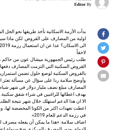
Editor
By
بدأت الأزمة الاسكانية تأخذ طريقها نحو الحل
اولية من المصارف على القروض. لكن ماذا سيفعل
لاحقاً.
طلب رئيس الجمهورية ميشال عون من حاكم مص
القروض السكنية التي التزمت المصارف دفعها ا
بالقروض السكنية لوضع حلول تضمن استمرارية 
وأوضح سلامة ردا على سؤال عن مسألة تعثر 
المصارف مبلغ نصف مليار دولار في شهر شبا
بهدف اعطائها للراغبين في شراء شقق سكنية.
الا ان هذا الدعم استهلك خلال شهر نتيجة ال
اعطت تعهدات اكثر من الكوتا المخصصة لها، وطلب
في رزمة الدعم للعام 2019».
اضاف سلامة: «هذا ما يمكن أن يفعله مصرف ل
الدولة، ودور المصرف المركزي ضخ سيولة لتف