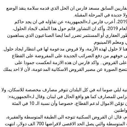
عقاريين السابق مسعد فارس ان الحل الذي قدمه سلامة ينقذ الوضع
ا جديدة في المرحلة المقبلة.
وعما اذا كان هذا القرار يؤجل الأزمة الى العام 2019، أعرب فارس لـ»الجمهورية» عن تفاؤله في ان يجد حاكم
مصرف لبنان مخرجا او حلولا لهذه الأزمة قبل العام 2019، وأكد ان التشاور قائم حول هذا الملف لايجاد الحلول،
العقاري أو المستثمر تضرر انما ايضا الصناعيون الذي يساهمون
ومعلم الالمينيوم.
نا لا حلول لهذه الأزمة، ولا قروض مدعومة لها في انتظار ايجاد حلول.
 خوفهم من دفع الضرائب الجديدة على المفروضة على القطاع
ة على القروض… واكد فارس ان هذه الازمة انعكست جمودا على
تتضح الصورة عن مصير القروض الاسكانية المدعومة، لأن لا احد يملك
نية ايلي صوما انه في كل البلدان تتوفر مصارف مخصصة للاسكان، ولا
لزامي للمصارف كما هو واقع الحال في لبنان. وقال لـ»الجمهورية»:
يجب ان يكون هناك وزارة للاسكان من شأنها ان تؤمّن الاموال لدعم القطاع، خصوصا وأن نسبة الـ 10 في المئة
اطنين.
م، قال: ان القروض السكنية تتوجه الى الطبقة المتوسطة والفقيرة،
ولما اتجه القسم الاكبر من القروض الى الطبقة المتوسطة والتي يصل الحد الاقصى لاقراضها 700 الف دولار، انتهت