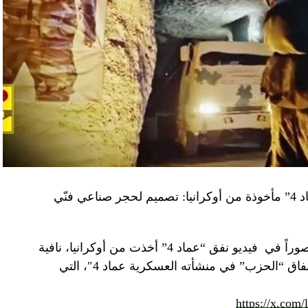
“النهار” تكشف حقيقة صور في فيديو نفق “عماد 4” مأخوذة من أوكرانيا: تصميم لحجر صناعي فنّي
صوراً في
فيديو
نفق “عماد 4” أخذت من أوكرانيا، نافية
المزاعم المتداولة حول صورة “ملتقطة داخل أنفاق “الحزب” في منشأته العسكرية عماد 4″، التي
https://x.com