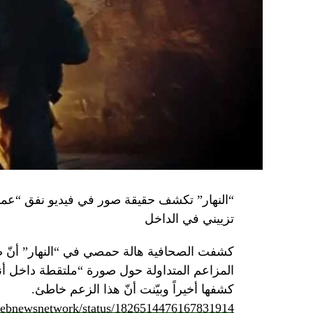
تزييني في الداخل
كشفت الصحافية هالة حمصي في “النهار” أنّ 
كشفها أخيراً وبيّنت أنّ هذا الزعم خاطئ.
/lebnewsnetwork/status/1826514476167831914