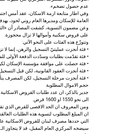
عدم حصول تضخم».
وفي اطار متابعة ازمة الاسكان، عقد أمس اج
العامة للإسكان ومديرها العام روني لحود، بهد
وعن مضمون التسوية، كشفت المصادر أن «ال
على قروض سكنية وأموالها لا تزال محجوزة.
وتتوزّع هذه الفئات على النحو الآتي:
• فئة أنجزت عمليتيّ التسجيل والرهن، إنما لا 
• فئة تقدّمت بطلبات وسدّدت الدفعة الأولى ل
• فئة حصلت على موافقة مؤسسة الإسكان لكن تم
• فئة أنجزت العقود القانونية، لكن قبل التسج
• فئة أنجزت مرحلة التسجيل، لكن المصرف يتأخر
حجم الاموال المطلوبة
الى نحو 1550 او 1600 قرض.
سيضخه المركزي العام المقبل، قد لا يتجاوز الـ250 مليون دولار، بما يعني ان الأزمة ستكون قائمة.