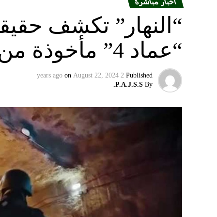
أخبار مباشرة
“النهار” تكشف حقيق
“عماد 4” مأخوذة من أوكرانيا….
on
August 22, 2024
2 years ago
Published
P.A.J.S.S.
By