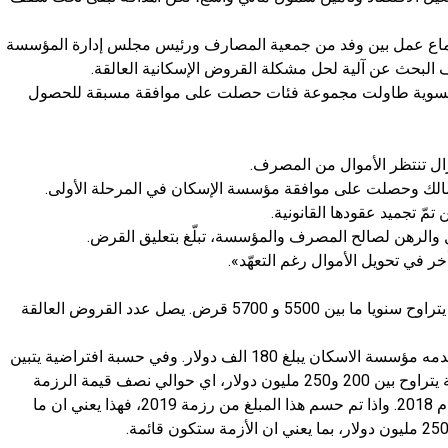
تماع عمل بين وفد من جمعية المصارف ورئيس مجلس إدارة المؤسسة
ف البحث عن آلية لحل مشكلة القروض الإسكانية العالقة.
تسوية طاولت مجموعة فئات حصلت على موافقة مسبقة للحصول
تزال تنتظر الأموال من المصرف.
لمالك وحصلت على موافقة مؤسسة الإسكان في المرحلة الأولى.
ّ تجميد عقودها القانونية.
يل والرهن لصالح المصرف والمؤسسة، تبلّغ بتعليق القرض.
 في تحويل الأموال رغم التعهّد».
جدير بالذكر، ان عدد طلبات القروض الاسكانية يتراوح سنويا ما بين 5500 و 5700 قرض. يصل عدد القروض العالقة
ومن المعروف ان الحد الاقصى للقرض الذي تقدمه مؤسسة الاسكان يبلغ 180 الف دولار. وفي حسبة افتراضية يتبين
ان المبلغ المطلوب لتسوية هذه الطلبات العالقة يتراوح بين 200 و250 مليون دولار، اي حوالي نصف قيمة الرزمة
التي حددها مصرف لبنان للقروض الاسكانية عام 2018. واذا تم حسم هذا المبلغ من رزمة 2019، فهذا يعني ان ما