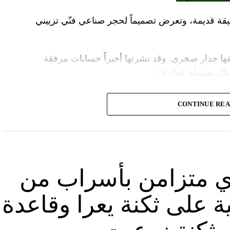
قة قديمة، وتعرض تصميماً لحجر صناعي فنّي تزييني
ا جدار صخري. وقد نشرتها أخيراً حسابات مرفقة
ل بمنشأة عماد 4”.
وأشارت “النهار” الى أنّ “انتشار الصورة جاء في وقت نشر “الحزب”، الجمعة 16 آب 2024، فيديو مع
CONTINUE RE
صّنة تتحرّك فيها آليات محمّلة بالصواريخ ضمن أنفاق
الله يهددّ فيها إسرائيل”.
نوان “جبالنا خزائننا”، على مدى أربع دقائق ونصف
قة منشأة عسكرية تحمل اسم “عماد 4″، نسبة الى القائد العسكري في “الحزب” عماد مغنية الذي
ي متزامن بأسراب من
ة على ثكنة يعرا وقاعدة