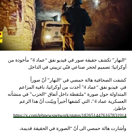
“النهار” تكشف حقيقة صور في فيديو نفق “عماد 4” مأخوذة من
أوكرانيا: تصميم لحجر صناعي فنّي تزييني في الداخل
كشفت الصحافية هالة حمصي في “النهار” أنّ صوراً
في
فيديو
نفق “عماد 4” أخذت من أوكرانيا، نافية المزاعم
المتداولة حول صورة “ملتقطة داخل أنفاق “الحزب” في منشأته
العسكرية عماد 4″، التي كشفها أخيراً وبيّنت أنّ هذا الزعم
خاطئ.
https://x.com/lebnewsnetwork/status/1826514476167831914
وأشارت هالة حمصي الى أنّ “الصورة في الحقيقة قديمة،