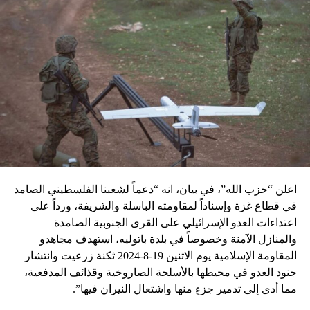
اعلن “حزب الله”، في بيان، انه “دعماً لشعبنا الفلسطيني الصامد
في قطاع غزة وإسناداً لمقاومته الباسلة ‌‏‌‏‌والشريفة، ورداً على
اعتداءات العدو الإسرائيلي على القرى الجنوبية الصامدة
والمنازل الآمنة وخصوصاً في بلدة باتوليه، استهدف مجاهدو
المقاومة الإسلامية يوم الاثنين 19-8-2024 ثكنة زرعيت وانتشار
جنود العدو في محيطها بالأسلحة الصاروخية وقذائف المدفعية،
مما أدى إلى تدمير جزءٍ منها واشتعال النيران فيها”.