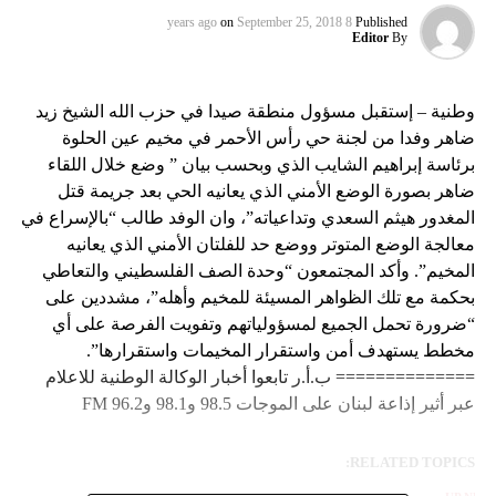
on
September 25, 2018
8 years ago
Published
Editor
By
وطنية – إستقبل مسؤول منطقة صيدا في حزب الله الشيخ زيد
ضاهر وفدا من لجنة حي رأس الأحمر في مخيم عين الحلوة
برئاسة إبراهيم الشايب الذي وبحسب بيان ” وضع خلال اللقاء
ضاهر بصورة الوضع الأمني الذي يعانيه الحي بعد جريمة قتل
المغدور هيثم السعدي وتداعياته”، وان الوفد طالب “بالإسراع في
معالجة الوضع المتوتر ووضع حد للفلتان الأمني الذي يعانيه
المخيم”. وأكد المجتمعون “وحدة الصف الفلسطيني والتعاطي
بحكمة مع تلك الظواهر المسيئة للمخيم وأهله”، مشددين على
“ضرورة تحمل الجميع لمسؤولياتهم وتفويت الفرصة على أي
مخطط يستهدف أمن واستقرار المخيمات واستقرارها”.
============== ب.أ.ر تابعوا أخبار الوكالة الوطنية للاعلام
عبر أثير إذاعة لبنان على الموجات 98.5 و98.1 و96.2 FM
RELATED TOPICS: