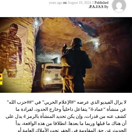
on
August 19, 2024
2 years ago
Published
P.A.J.S.S.
By
لا يزال الفيديو الذي عرضه “#الإعلام الحربي” في “##حزب الله”
عن منشأة “عماد-4” يتفاعل داخلياً وخارج الحدود، لفرادة ما
كشف عنه من قدرات، وإن يكن تحديد المنشأة بالرمز 4 يدل على
أن هناك ما قبلها وربما ما بعدها. انطلاقا من هذه الواقعة، بدأ
الحديث عن حق المقاومة في الحفر تحت الأملاك العامة أو