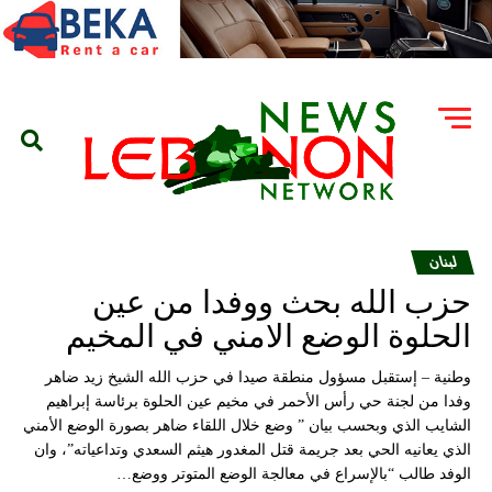
لبنان
حزب الله بحث ووفدا من عين
الحلوة الوضع الامني في المخيم
وطنية – إستقبل مسؤول منطقة صيدا في حزب الله الشيخ زيد ضاهر
وفدا من لجنة حي رأس الأحمر في مخيم عين الحلوة برئاسة إبراهيم
الشايب الذي وبحسب بيان ” وضع خلال اللقاء ضاهر بصورة الوضع الأمني
الذي يعانيه الحي بعد جريمة قتل المغدور هيثم السعدي وتداعياته”، وان
الوفد طالب “بالإسراع في معالجة الوضع المتوتر ووضع…