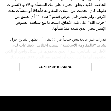
الخاصة. فكيف يعلق الخبراء على تلك المنشأة ودلالاتها؟لسنوات
طويلة كان الحديث عن امتلاك المقاومة #أنفاقا أو منشآت تحت
الأرض، ولم يصدر قبل عرض فيديو “عماد -4” أي تعليق من
“حزب الله” على تلك الأنفاق، انسجاما مع سياسة الغموض
الإستراتيجي الذي تتبعه منذ نشأتها.
قدرات غير عاديةليس جديداً في ##لبنان أن يظهر التباين حول
نشاط “#المقاومة الاسلامية”، بسبب اختلاف الاقتناعات لدى
الأطراف اللبنانيين، سواء الذين يدعمونها في شكل واضح أو الذين
يعتقدون أنها ما كان يجب أن تستمر بعد العام 2000. ومرد ذلك
إلى أن المقاومة ضد الاحتلال الإسرائيلي لم تكن يوماً محط
CONTINUE READING
إجماع داخلي، وإن كانت القوى اللبنانية المؤمنة بالصراع ضد
العدو الإسرائيلي لم تبدل في مواقفها.لكن التباين يصل إلى حدود
تخطت دور المقاومة، وهناك من يعترض على إقامة “حزب الله”
منشآت تحت الأرض، ويسأل عن تطبيق القانون اللبناني في
استغلال باطن الأرض.
والحال أن القانون اللبناني لا يطبق على الأملاك البحرية والنهرية
وغيرها، على الرغم من الإجماع اللبناني على ضرورة استعادة