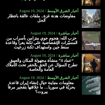
أخبار الشرق الأوسط
August 19, 2024
مفاوضات هدنة غزة.. ملفات عالقة بانتظار
الحل
أخبار مباشرة
August 19, 2024
حزب الله: هجوم جوي متزامن بأسراب من
المسيّرات الإنقضاضية على ثكنة يعرا وقاعدة
سنط جين واستهداف ثكنة زرعيت
أخبار مباشرة
August 19, 2024
“عماد 4” منشأة مجهولة المكان والعمق
تطرح السؤال عن الحق بالحفر تحت الأملاك
العامة والخاصة
أخبار الشرق الأوسط
August 19, 2024
معلومات متباينة حيال إنشاء إيران قاعدة
بحريّة في سوريا… ما علاقتها بتفجير مرفأ
بيروت؟