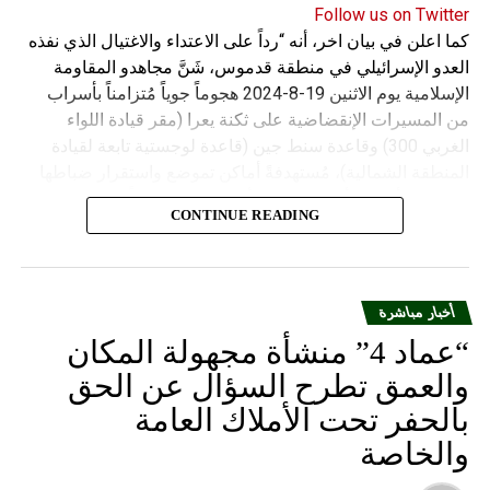
Follow us on Twitter
كما اعلن في بيان اخر، أنه “رداً على الاعتداء والاغتيال الذي نفذه
العدو الإسرائيلي في منطقة قدموس، شَنَّ مجاهدو المقاومة
الإسلامية يوم الاثنين 19-8-2024 هجوماً جوياً مُتزامناً بأسراب
من المسيرات الإنقضاضية على ثكنة يعرا (مقر قيادة اللواء
الغربي 300) وقاعدة سنط جين (قاعدة لوجستية تابعة لقيادة
المنطقة الشمالية)، مُستهدفةً أماكن تموضع واستقرار ضباطها
وجنودها وأصابت أهدافها بدقة وأوقعت فيهم عدداً من القتلى
CONTINUE READING
والجرحى”.
أخبار مباشرة
“عماد 4” منشأة مجهولة المكان
والعمق تطرح السؤال عن الحق
بالحفر تحت الأملاك العامة
والخاصة