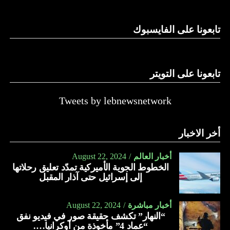
الدولة…
تابعونا على الفايسبوك
النهار
تابعونا على التويتر
Tweets by lebnewsnetwork
أخر الاخبار
أخبار العالم
August 22, 2024
الخطوط الجوية الأميركية تمدّد تعليق رحلاتها
إلى إسرائيل حتى آذار المقبل
أخبار مباشرة
August 22, 2024
“النهار” تكشف حقيقة صور في فيديو نفق
“عماد 4” مأخوذة من أوكرانيا….