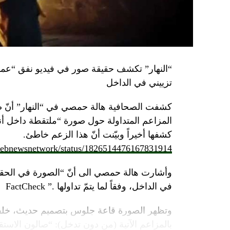
تزييني في الداخل
كشفت الصحافية هالة حمصي في “النهار” أنّ 
كشفها أخيراً وبيّنت أنّ هذا الزعم خاطئ.
/lebnewsnetwork/status/1826514476167831914
وأشارت هالة حمصي الى أنّ “الصورة في الحقي
في الداخل، وفقاً لما يتمّ تداولها .” FactCheck
وتظهر الصورة قاعة جلوس بتصميم حديث، خلفه
بالمزاعم الآتية (من دون تدخل): “صالون الاستقبا