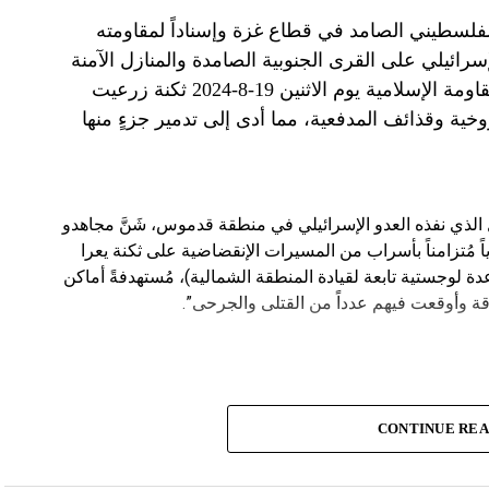
الفلسطيني الصامد في قطاع غزة وإسناداً لمقاومته
الإسرائيلي على القرى الجنوبية الصامدة والمنازل الآمنة
وخصوصاً في بلدة باتوليه، استهدف مجاهدو المقاومة الإسلامية يوم الاثنين 19-8-2024 ثكنة زرعيت
خية وقذائف المدفعية، مما أدى إلى تدمير جزءٍ منها
يال الذي نفذه العدو الإسرائيلي في منطقة قدموس، شَنَّ مجاهدو
ة يوم الاثنين 19-8-2024 هجوماً جوياً مُتزامناً بأسراب من المسيرات الإنقضاضية على ثكنة يعرا
وقاعدة سنط جين (قاعدة لوجستية تابعة لقيادة المنطقة الشمالية)، مُستهدفةً أماكن
ة وأوقعت فيهم عدداً من القتلى والجرحى”.
CONTINUE RE