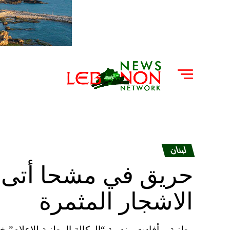
لبنان
حريق في مشحا أتى
الاشجار المثمرة
وطنية – أفادت مندوبة “الوكالة الوطنية للاعلام” 