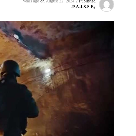
on
August 22, 2024
2 years ago
Published
P.A.J.S.S.
By