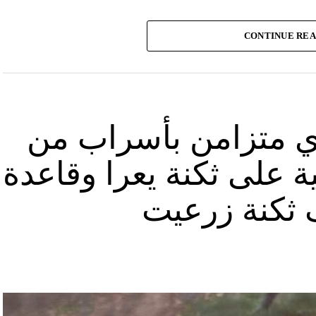
وأشارت “النهار” الى أنّ “انتشار الصورة جاء في وقت نشر “الحزب”، الجمعة 16 آب 2024، فيديو مع
CONTINUE RE
صّنة تتحرّك فيها آليات محمّلة بالصواريخ ضمن أنفاق
الله يهددّ فيها إسرائيل”.
نوان “جبالنا خزائننا”، على مدى أربع دقائق ونصف
قة منشأة عسكرية تحمل اسم “عماد 4″، نسبة الى القائد العسكري في “الحزب” عماد مغنية الذي
ي متزامن بأسراب من
ة على ثكنة يعرا وقاعدة
ثكنة زرعيت