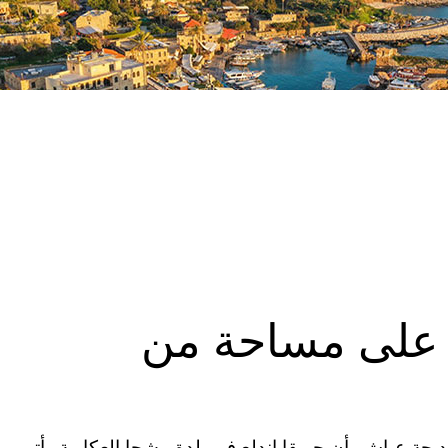
 على مساحة من
خديجة عياش، أن حريقا اندلع في بلدة مشحا العكارية وأتى