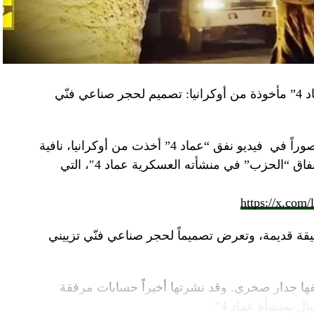
“النهار” تكشف حقيقة صور في فيديو نفق “عماد 4” مأخوذة من أوكرانيا: تصميم لحجر صناعي فنّي
صوراً في
فيديو
نفق “عماد 4” أخذت من أوكرانيا، نافية
المزاعم المتداولة حول صورة “ملتقطة داخل أنفاق “الحزب” في منشأته العسكرية عماد 4″، التي
https://x.com
قة قديمة، وتعرض تصميماً لحجر صناعي فنّي تزييني
ا جدار صخري. وقد نشرتها أخيراً حسابات مرفقة
ل بمنشأة عماد 4”.