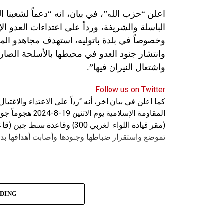
اعلن “حزب الله”، في بيان، انه “دعماً لشعبنا 
الباسلة ‌‏‌‏‌والشريفة، ورداً على اعتداءات العدو 
وانتشار جنود العدو في محيطها بالأسلحة الصارو
واشتعال النيران فيها”.
Follow us on Twitter
كما اعلن في بيان اخر، أنه “رداً على الاعتداء والاغت
المقاومة الإسلامي
(مقر قيادة اللواء الغربي 300) 
تموضع واستقرار ضباطها وجنودها وأصابت أهدافها بدق
ADING