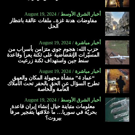
أخبار الشرق الأوسط
August 19, 2024
مفاوضات هدنة غزة.. ملفات عالقة بانتظار
الحل
أخبار مباشرة
August 19, 2024
حزب الله: هجوم جوي متزامن بأسراب من
المسيّرات الإنقضاضية على ثكنة يعرا وقاعدة
سنط جين واستهداف ثكنة زرعيت
أخبار مباشرة
August 19, 2024
“عماد 4” منشأة مجهولة المكان والعمق
تطرح السؤال عن الحق بالحفر تحت الأملاك
العامة والخاصة
أخبار الشرق الأوسط
August 19, 2024
معلومات متباينة حيال إنشاء إيران قاعدة
بحريّة في سوريا… ما علاقتها بتفجير مرفأ
بيروت؟