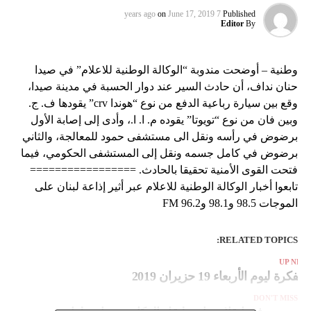
on
June 17, 2019
7 years ago
Published
Editor
By
وطنية – أوضحت مندوبة “الوكالة الوطنية للاعلام” في صيدا
حنان نداف، أن حادث السير عند دوار الحسبة في مدينة صيدا،
وقع بين سيارة رباعية الدفع من نوع “هوندا crv” يقودها ف. ج.
وبين فان من نوع “تويوتا” يقوده م. ا. ا.، وأدى إلى إصابة الأول
برضوض في رأسه ونقل الى مستشفى حمود للمعالجة، والثاني
برضوض في كامل جسمه ونقل إلى المستشفى الحكومي، فيما
فتحت القوى الأمنية تحقيقا بالحادث. =================
تابعوا أخبار الوكالة الوطنية للاعلام عبر أثير إذاعة لبنان على
الموجات 98.5 و98.1 و96.2 FM
RELATED TOPICS:
UP NEX
لمفكرة ليوم الأربعاء 19 حزيران 2019
DON'T MISS