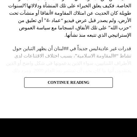
الخاصة. فكيف يعلق الخبراء على تلك المنشأة ودلالاتها؟لسنوات
طويلة كان الحديث عن امتلاك المقاومة #أنفاقا أو منشآت تحت
الأرض، ولم يصدر قبل عرض فيديو “عماد -4” أي تعليق من
“حزب الله” على تلك الأنفاق، انسجاما مع سياسة الغموض
الإستراتيجي الذي تتبعه منذ نشأتها.
قدرات غير عاديةليس جديداً في ##لبنان أن يظهر التباين حول
نشاط “#المقاومة الاسلامية”، بسبب اختلاف الاقتناعات لدى
الأطراف اللبنانيين، سواء الذين يدعمونها في شكل واضح أو الذين
يعتقدون أنها ما كان يجب أن تستمر بعد العام 2000. ومرد ذلك
إلى أن المقاومة ضد الاحتلال الإسرائيلي لم تكن يوماً محط
CONTINUE READING
إجماع داخلي، وإن كانت القوى اللبنانية المؤمنة بالصراع ضد
العدو الإسرائيلي لم تبدل في مواقفها.لكن التباين يصل إلى حدود
تخطت دور المقاومة، وهناك من يعترض على إقامة “حزب الله”
منشآت تحت الأرض، ويسأل عن تطبيق القانون اللبناني في
استغلال باطن الأرض.
والحال أن القانون اللبناني لا يطبق على الأملاك البحرية والنهرية
وغيرها، على الرغم من الإجماع اللبناني على ضرورة استعادة