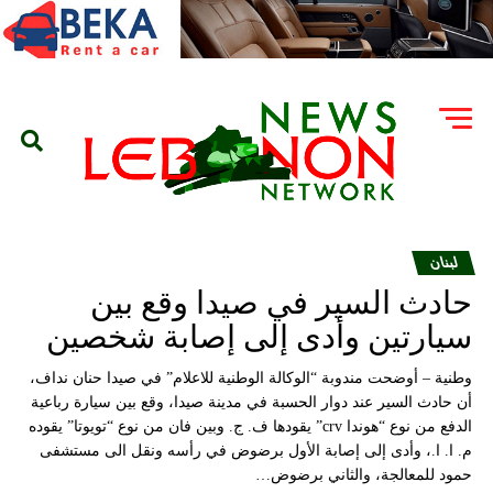
لبنان
حادث السير في صيدا وقع بين
سيارتين وأدى إلى إصابة شخصين
وطنية – أوضحت مندوبة “الوكالة الوطنية للاعلام” في صيدا حنان نداف،
أن حادث السير عند دوار الحسبة في مدينة صيدا، وقع بين سيارة رباعية
الدفع من نوع “هوندا crv” يقودها ف. ج. وبين فان من نوع “تويوتا” يقوده
م. ا. ا.، وأدى إلى إصابة الأول برضوض في رأسه ونقل الى مستشفى
حمود للمعالجة، والثاني برضوض…