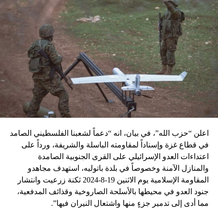
اعلن “حزب الله”، في بيان، انه “دعماً لشعبنا الفلسطيني الصامد
في قطاع غزة وإسناداً لمقاومته الباسلة ‌‏‌‏‌والشريفة، ورداً على
اعتداءات العدو الإسرائيلي على القرى الجنوبية الصامدة
والمنازل الآمنة وخصوصاً في بلدة باتوليه، استهدف مجاهدو
المقاومة الإسلامية يوم الاثنين 19-8-2024 ثكنة زرعيت وانتشار
جنود العدو في محيطها بالأسلحة الصاروخية وقذائف المدفعية،
مما أدى إلى تدمير جزءٍ منها واشتعال النيران فيها”.