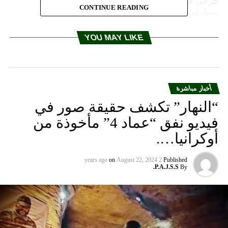
جرحى في انقلاب باص لنقل الركاب بعد اصطدامه
CONTINUE READING
بسيارتين في صيدا
YOU MAY LIKE
أخبار مباشرة
“النهار” تكشف حقيقة صور في
فيديو نفق “عماد 4” مأخوذة من
أوكرانيا….
on
August 22, 2024
2 years ago
Published
P.A.J.S.S.
By