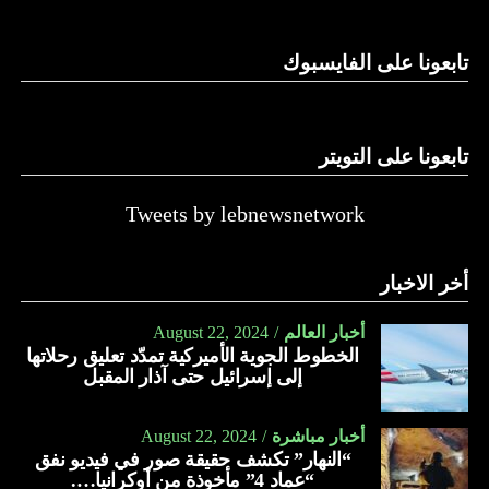
الدولة…
تابعونا على الفايسبوك
النهار
تابعونا على التويتر
Tweets by lebnewsnetwork
أخر الاخبار
أخبار العالم
August 22, 2024
الخطوط الجوية الأميركية تمدّد تعليق رحلاتها
إلى إسرائيل حتى آذار المقبل
أخبار مباشرة
August 22, 2024
“النهار” تكشف حقيقة صور في فيديو نفق
“عماد 4” مأخوذة من أوكرانيا….