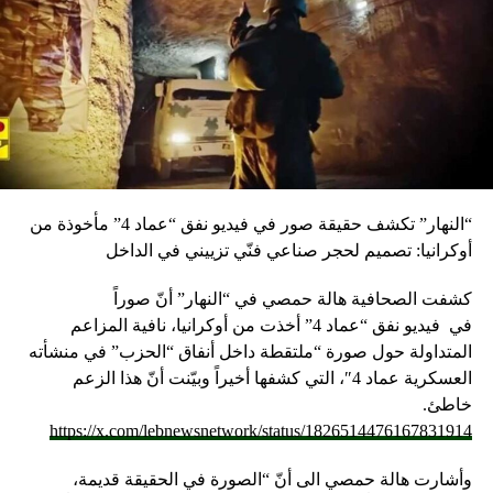
“النهار” تكشف حقيقة صور في فيديو نفق “عماد 4” مأخوذة من
أوكرانيا: تصميم لحجر صناعي فنّي تزييني في الداخل
كشفت الصحافية هالة حمصي في “النهار” أنّ صوراً
في
فيديو
نفق “عماد 4” أخذت من أوكرانيا، نافية المزاعم
المتداولة حول صورة “ملتقطة داخل أنفاق “الحزب” في منشأته
العسكرية عماد 4″، التي كشفها أخيراً وبيّنت أنّ هذا الزعم
خاطئ.
https://x.com/lebnewsnetwork/status/1826514476167831914
وأشارت هالة حمصي الى أنّ “الصورة في الحقيقة قديمة،