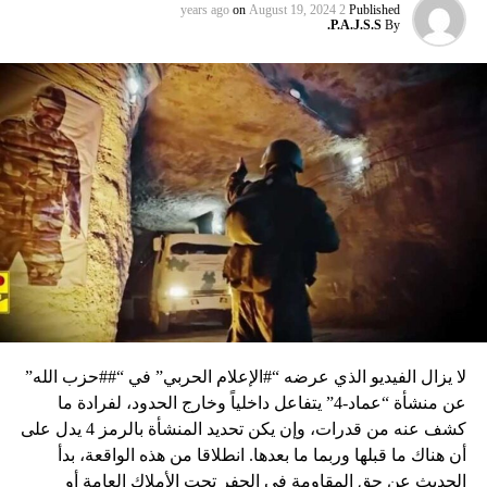
on
August 19, 2024
2 years ago
Published
P.A.J.S.S.
By
لا يزال الفيديو الذي عرضه “#الإعلام الحربي” في “##حزب الله”
عن منشأة “عماد-4” يتفاعل داخلياً وخارج الحدود، لفرادة ما
كشف عنه من قدرات، وإن يكن تحديد المنشأة بالرمز 4 يدل على
أن هناك ما قبلها وربما ما بعدها. انطلاقا من هذه الواقعة، بدأ
الحديث عن حق المقاومة في الحفر تحت الأملاك العامة أو