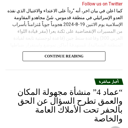
Follow us on Twitter
كما اعلن في بيان اخر، أنه “رداً على الاعتداء والاغتيال الذي نفذه
العدو الإسرائيلي في منطقة قدموس، شَنَّ مجاهدو المقاومة
الإسلامية يوم الاثنين 19-8-2024 هجوماً جوياً مُتزامناً بأسراب
من المسيرات الإنقضاضية على ثكنة يعرا (مقر قيادة اللواء
الغربي 300) وقاعدة سنط جين (قاعدة لوجستية تابعة لقيادة
المنطقة الشمالية)، مُستهدفةً أماكن تموضع واستقرار ضباطها
وجنودها وأصابت أهدافها بدقة وأوقعت فيهم عدداً من القتلى
CONTINUE READING
والجرحى”.
أخبار مباشرة
“عماد 4” منشأة مجهولة المكان
والعمق تطرح السؤال عن الحق
بالحفر تحت الأملاك العامة
والخاصة