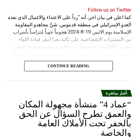
Follow us on Twitter
كما اعلن في بيان اخر، أنه “رداً على الاعتداء والاغتيال الذي نفذه
العدو الإسرائيلي في منطقة قدموس، شَنَّ مجاهدو المقاومة
الإسلامية يوم الاثنين 19-8-2024 هجوماً جوياً مُتزامناً بأسراب
من المسيرات الإنقضاضية على ثكنة يعرا (مقر قيادة اللواء
الغربي 300) وقاعدة سنط جين (قاعدة لوجستية تابعة لقيادة
المنطقة الشمالية)، مُستهدفةً أماكن تموضع واستقرار ضباطها
وجنودها وأصابت أهدافها بدقة وأوقعت فيهم عدداً من القتلى
CONTINUE READING
والجرحى”.
أخبار مباشرة
“عماد 4” منشأة مجهولة المكان
والعمق تطرح السؤال عن الحق
بالحفر تحت الأملاك العامة
والخاصة