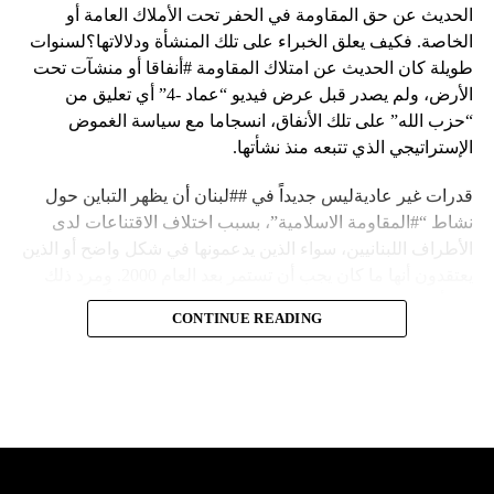
الحديث عن حق المقاومة في الحفر تحت الأملاك العامة أو
الخاصة. فكيف يعلق الخبراء على تلك المنشأة ودلالاتها؟لسنوات
طويلة كان الحديث عن امتلاك المقاومة #أنفاقا أو منشآت تحت
الأرض، ولم يصدر قبل عرض فيديو “عماد -4” أي تعليق من
“حزب الله” على تلك الأنفاق، انسجاما مع سياسة الغموض
الإستراتيجي الذي تتبعه منذ نشأتها.
قدرات غير عاديةليس جديداً في ##لبنان أن يظهر التباين حول
نشاط “#المقاومة الاسلامية”، بسبب اختلاف الاقتناعات لدى
الأطراف اللبنانيين، سواء الذين يدعمونها في شكل واضح أو الذين
يعتقدون أنها ما كان يجب أن تستمر بعد العام 2000. ومرد ذلك
إلى أن المقاومة ضد الاحتلال الإسرائيلي لم تكن يوماً محط
CONTINUE READING
إجماع داخلي، وإن كانت القوى اللبنانية المؤمنة بالصراع ضد
العدو الإسرائيلي لم تبدل في مواقفها.لكن التباين يصل إلى حدود
تخطت دور المقاومة، وهناك من يعترض على إقامة “حزب الله”
منشآت تحت الأرض، ويسأل عن تطبيق القانون اللبناني في
استغلال باطن الأرض.
والحال أن القانون اللبناني لا يطبق على الأملاك البحرية والنهرية