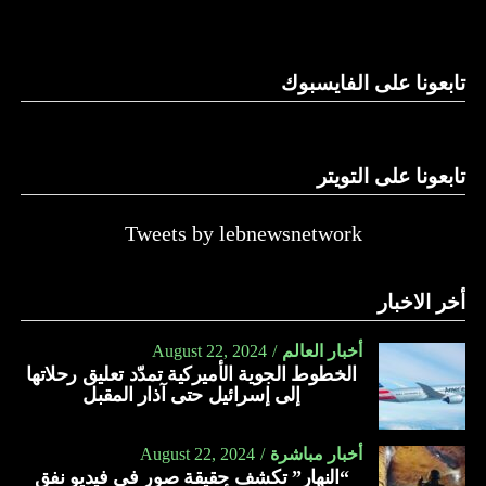
وغيرها، على الرغم من الإجماع اللبناني على ضرورة استعادة
الدولة…
تابعونا على الفايسبوك
النهار
تابعونا على التويتر
Tweets by lebnewsnetwork
أخر الاخبار
أخبار العالم
August 22, 2024
الخطوط الجوية الأميركية تمدّد تعليق رحلاتها
إلى إسرائيل حتى آذار المقبل
أخبار مباشرة
August 22, 2024
“النهار” تكشف حقيقة صور في فيديو نفق