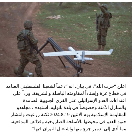
اعلن “حزب الله”، في بيان، انه “دعماً لشعبنا الفلسطيني الصامد
في قطاع غزة وإسناداً لمقاومته الباسلة ‌‏‌‏‌والشريفة، ورداً على
اعتداءات العدو الإسرائيلي على القرى الجنوبية الصامدة
والمنازل الآمنة وخصوصاً في بلدة باتوليه، استهدف مجاهدو
المقاومة الإسلامية يوم الاثنين 19-8-2024 ثكنة زرعيت وانتشار
جنود العدو في محيطها بالأسلحة الصاروخية وقذائف المدفعية،
مما أدى إلى تدمير جزءٍ منها واشتعال النيران فيها”.