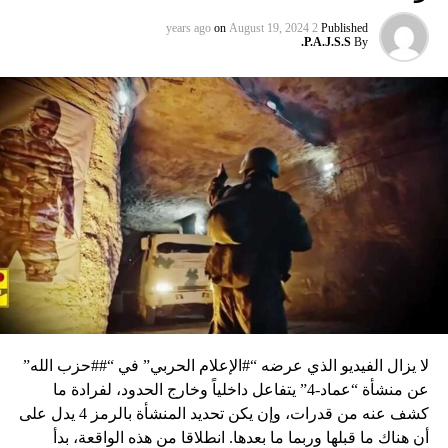
on
August 19, 2024
2 years ago
Published
P.A.J.S.S.
By
لا يزال الفيديو الذي عرضه “#الإعلام الحربي” في “##حزب الله”
عن منشأة “عماد-4” يتفاعل داخلياً وخارج الحدود، لفرادة ما
كشف عنه من قدرات، وإن يكن تحديد المنشأة بالرمز 4 يدل على
أن هناك ما قبلها وربما ما بعدها. انطلاقا من هذه الواقعة، بدأ