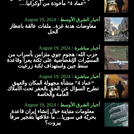
“عماد 4” مأخوذة من أوكرانيا….
أخبار الشرق الأوسط
August 19, 2024
مفاوضات هدنة غزة.. ملفات عالقة بانتظار
الحل
أخبار مباشرة
August 19, 2024
حزب الله: هجوم جوي متزامن بأسراب من
المسيّرات الإنقضاضية على ثكنة يعرا وقاعدة
سنط جين واستهداف ثكنة زرعيت
أخبار مباشرة
August 19, 2024
“عماد 4” منشأة مجهولة المكان والعمق
تطرح السؤال عن الحق بالحفر تحت الأملاك
العامة والخاصة
أخبار الشرق الأوسط
August 19, 2024
معلومات متباينة حيال إنشاء إيران قاعدة
بحريّة في سوريا… ما علاقتها بتفجير مرفأ
بيروت؟