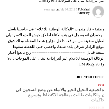
عبر أثير إذاعة لبنان على الموجات 98.5 و98.1…
on
July 30, 2019
7 years ago
Published
Editor
By
وطنية -افاد مندوب “الوكالة الوطنية للاعلام” في حاصبيا باسل
ابوحمدان انه يسجل في هذه الاثناء اطلاق جيش العدو الاسرائيلي
لقنابل مضيئة من مواقعه داخل مزارع شبعا المحتلة وذلك فوق
موقع الرادار شرقي بلدة شبعا، واحصي حتى اللحظة سقوط
سبعة قنابل. ======================== ز.ع تابعوا أخبار
الوكالة الوطنية للاعلام عبر أثير إذاعة لبنان على الموجات 98.5
و98.1 و96.2 FM
RELATED TOPICS:
UP NEX
دوة لجمعية النخيل للخير والانماء عن وضع السجون في
بنان والكلمات طالبت بمعالجة الاكتظاظ وتسريع
لمحاكمات
DON'T MISS