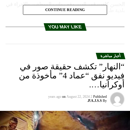
الحسن كلفت قمر الدين دفع رواتب الموظفين والاجراء في
بلدية طرابلس
CONTINUE READING
YOU MAY LIKE
أخبار مباشرة
“النهار” تكشف حقيقة صور في
فيديو نفق “عماد 4” مأخوذة من
أوكرانيا….
on
August 22, 2024
2 years ago
Published
P.A.J.S.S.
By