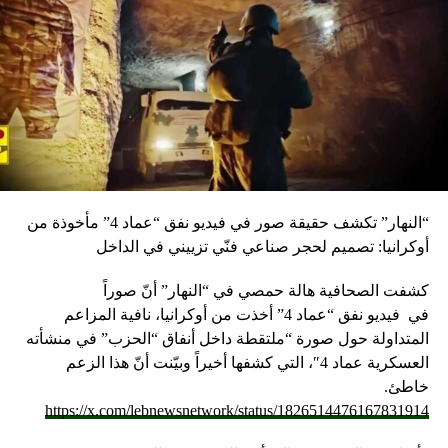
“النهار” تكشف حقيقة صور في فيديو نفق “عماد 4” مأخوذة من
أوكرانيا: تصميم لحجر صناعي فنّي تزييني في الداخل
كشفت الصحافية هالة حمصي في “النهار” أنّ صوراً
في
فيديو
نفق “عماد 4” أخذت من أوكرانيا، نافية المزاعم
المتداولة حول صورة “ملتقطة داخل أنفاق “الحزب” في منشأته
العسكرية عماد 4″، التي كشفها أخيراً وبيّنت أنّ هذا الزعم
خاطئ.
https://x.com/lebnewsnetwork/status/1826514476167831914