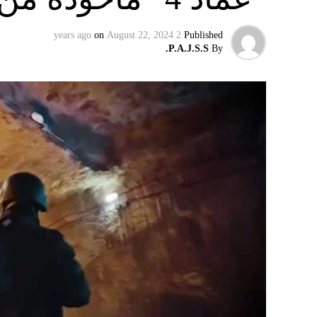
on
August 22, 2024
2 years ago
Published
P.A.J.S.S.
By