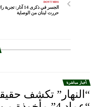
DON'T MISS
الجسر في ذكرى 14 آذار: تجربة
حررت لبنان من الوصاية
أخبار مباشرة
“النهار” تكشف حقيق
“عماد 4” مأخوذة من أوكرانيا….