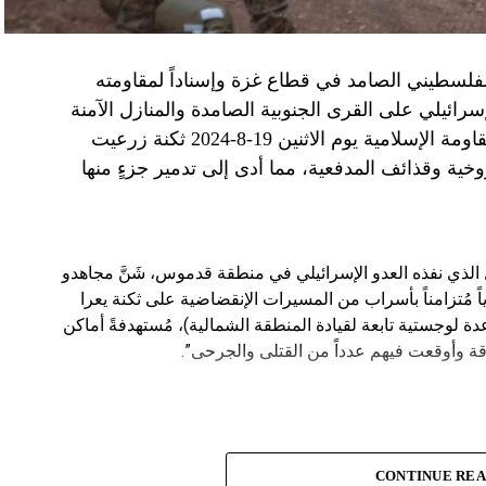
الفلسطيني الصامد في قطاع غزة وإسناداً لمقاومته
الإسرائيلي على القرى الجنوبية الصامدة والمنازل الآمنة
وخصوصاً في بلدة باتوليه، استهدف مجاهدو المقاومة الإسلامية يوم الاثنين 19-8-2024 ثكنة زرعيت
خية وقذائف المدفعية، مما أدى إلى تدمير جزءٍ منها
يال الذي نفذه العدو الإسرائيلي في منطقة قدموس، شَنَّ مجاهدو
ة يوم الاثنين 19-8-2024 هجوماً جوياً مُتزامناً بأسراب من المسيرات الإنقضاضية على ثكنة يعرا
وقاعدة سنط جين (قاعدة لوجستية تابعة لقيادة المنطقة الشمالية)، مُستهدفةً أماكن
ة وأوقعت فيهم عدداً من القتلى والجرحى”.
CONTINUE RE