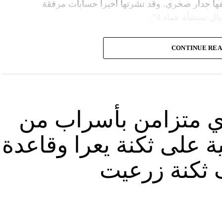
ا جدار صخري. وقد نشرتها أخيراً حسابات مرفقة
ل بمنشأة عماد 4”.
وأشارت “النهار” الى أنّ “انتشار الصورة جاء في وقت نشر “الحزب”، الجمعة 16 آب 2024، فيديو مع
CONTINUE RE
صّنة تتحرّك فيها آليات محمّلة بالصواريخ ضمن أنفاق
الله يهددّ فيها إسرائيل”.
نوان “جبالنا خزائننا”، على مدى أربع دقائق ونصف
قة منشأة عسكرية تحمل اسم “عماد 4″، نسبة الى القائد العسكري في “الحزب” عماد مغنية الذي
ي متزامن بأسراب من
ة على ثكنة يعرا وقاعدة
ثكنة زرعيت