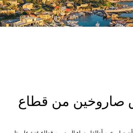
ق صاروخين من قطاع
“أن صاروخين أطلقا مساء اليوم من قطاع غزة على تل