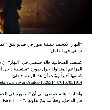
تزييني في الداخل
كشفت الصحافية هالة حمصي في “النهار” أنّ 
كشفها أخيراً وبيّنت أنّ هذا الزعم خاطئ.
/lebnewsnetwork/status/1826514476167831914
وأشارت هالة حمصي الى أنّ “الصورة في الحقي
في الداخل، وفقاً لما يتمّ تداولها .” FactCheck