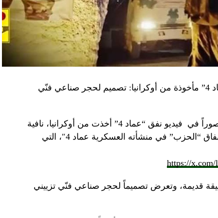
“النهار” تكشف حقيقة صور في فيديو نفق “عماد 4” مأخوذة من أوكرانيا: تصميم لحجر صناعي فنّي
صوراً في
فيديو
نفق “عماد 4” أخذت من أوكرانيا، نافية
المزاعم المتداولة حول صورة “ملتقطة داخل أنفاق “الحزب” في منشأته العسكرية عماد 4″، التي
https://x.com
قة قديمة، وتعرض تصميماً لحجر صناعي فنّي تزييني