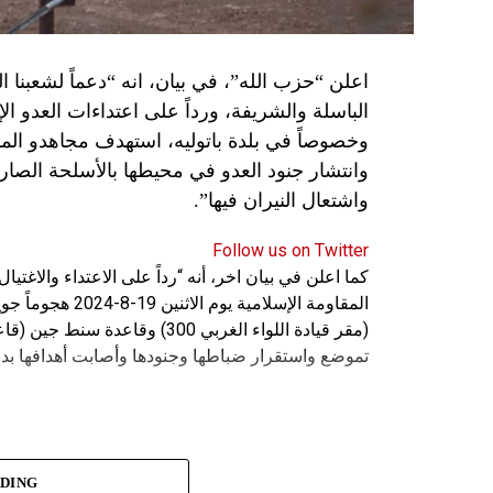
اعلن “حزب الله”، في بيان، انه “دعماً لشعبنا 
الباسلة ‌‏‌‏‌والشريفة، ورداً على اعتداءات العدو 
وانتشار جنود العدو في محيطها بالأسلحة الصارو
واشتعال النيران فيها”.
Follow us on Twitter
كما اعلن في بيان اخر، أنه “رداً على الاعتداء والاغت
المقاومة الإسلامي
(مقر قيادة اللواء الغربي 300) 
تموضع واستقرار ضباطها وجنودها وأصابت أهدافها بدق
ADING