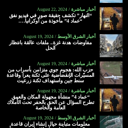
أخبار مباشرة
August 22, 2024
“النهار” تكشف حقيقة صور في فيديو نفق
“عماد 4” مأخوذة من أوكرانيا….
أخبار الشرق الأوسط
August 19, 2024
مفاوضات هدنة غزة.. ملفات عالقة بانتظار
الحل
أخبار مباشرة
August 19, 2024
حزب الله: هجوم جوي متزامن بأسراب من
المسيّرات الإنقضاضية على ثكنة يعرا وقاعدة
سنط جين واستهداف ثكنة زرعيت
أخبار مباشرة
August 19, 2024
“عماد 4” منشأة مجهولة المكان والعمق
تطرح السؤال عن الحق بالحفر تحت الأملاك
العامة والخاصة
أخبار الشرق الأوسط
August 19, 2024
معلومات متباينة حيال إنشاء إيران قاعدة