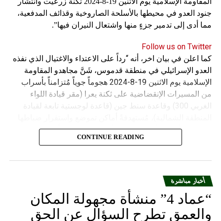
المقاومة الإسلامية يوم الاثنين 19-8-2024 ثكنة زرعيت وانتشار
جنود العدو في محيطها بالأسلحة الصاروخية وقذائف المدفعية،
مما أدى إلى تدمير جزءٍ منها واشتعال النيران فيها”.
Follow us on Twitter
كما اعلن في بيان اخر، أنه “رداً على الاعتداء والاغتيال الذي نفذه
العدو الإسرائيلي في منطقة قدموس، شَنَّ مجاهدو المقاومة
الإسلامية يوم الاثنين 19-8-2024 هجوماً جوياً مُتزامناً بأسراب
من المسيرات الإنقضاضية على ثكنة يعرا (مقر قيادة اللواء
الغربي 300) وقاعدة سنط جين (قاعدة لوجستية تابعة لقيادة
المنطقة الشمالية)، مُستهدفةً أماكن تموضع واستقرار ضباطها
وجنودها وأصابت أهدافها بدقة وأوقعت فيهم عدداً من القتلى
CONTINUE READING
والجرحى”.
أخبار مباشرة
“عماد 4” منشأة مجهولة المكان
والعمق تطرح السؤال عن الحق