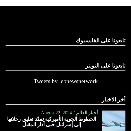
استغلال باطن الأرض.
والحال أن القانون اللبناني لا يطبق على الأملاك البحرية والنهرية
وغيرها، على الرغم من الإجماع اللبناني على ضرورة استعادة
الدولة…
تابعونا على الفايسبوك
النهار
تابعونا على التويتر
Tweets by lebnewsnetwork
أخر الاخبار
أخبار العالم
August 22, 2024
الخطوط الجوية الأميركية تمدّد تعليق رحلاتها
إلى إسرائيل حتى آذار المقبل