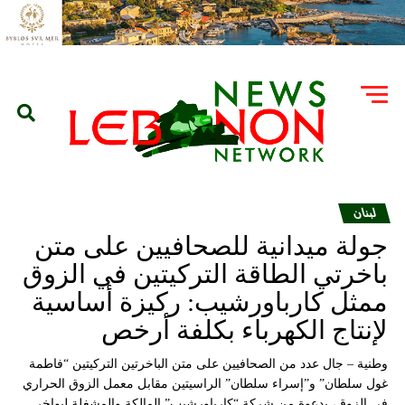
لبنان
جولة ميدانية للصحافيين على متن
باخرتي الطاقة التركيتين في الزوق
ممثل كارباورشيب: ركيزة أساسية
لإنتاج الكهرباء بكلفة أرخص
وطنية – جال عدد من الصحافيين على متن الباخرتين التركيتين “فاطمة
غول سلطان” و”إسراء سلطان” الراسيتين مقابل معمل الزوق الحراري
في الزوق، بدعوة من شركة “كارباورشيب” المالكة والمشغلة لبواخر