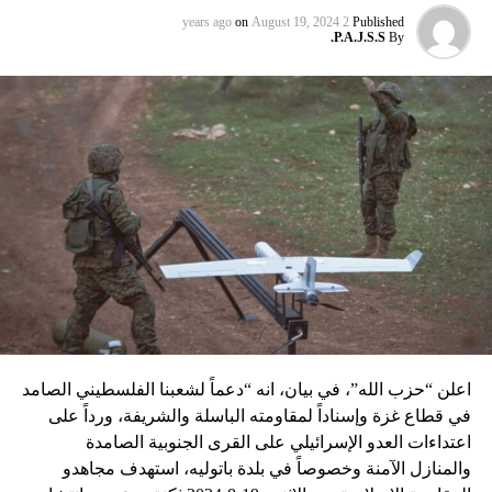
عماد مغنية الذي قتل بتفجير سيّارة مفخّخة في دمشق عام 2008
on
August 19, 2024
2 years ago
Published
P.A.J.S.S.
By
نسبه الحزب الى إسرائيل”.
اعلن “حزب الله”، في بيان، انه “دعماً لشعبنا الفلسطيني الصامد
في قطاع غزة وإسناداً لمقاومته الباسلة ‌‏‌‏‌والشريفة، ورداً على
اعتداءات العدو الإسرائيلي على القرى الجنوبية الصامدة
والمنازل الآمنة وخصوصاً في بلدة باتوليه، استهدف مجاهدو