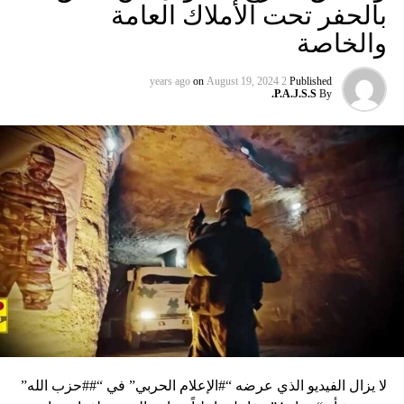
بالحفر تحت الأملاك العامة
والخاصة
on
August 19, 2024
2 years ago
Published
P.A.J.S.S.
By
لا يزال الفيديو الذي عرضه “#الإعلام الحربي” في “##حزب الله”