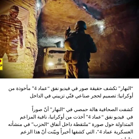
ملزمون بحسب العقد بالمعيار المتبع في البنك الدولي، وكل ثلاثة
اشهر يرسل تقرير مفصل بكل الانبعاثات، وكلها تشير الى اننا
ملتزمون بالمعايير الدولية. ومنذ عشرة ايام زارنا وفد من رؤساء
بلديات المنطقة ورأوا ان الانبعاثات الصادرة عن البواخر لم تكن
ظاهرة لهم مقارنة مع المعامل القديمة حولنا”. واشار الى ان
“125 لبنانيا يعملون على متن تلك البواخر، اضافة الى نحو 100
شركة لبنانية تقدم كل مستلزماتها”، واوضح ان “شركة كارادينيز
تنتج الكهرباء وتضعها على الشبكة الاساسية لكهرباء لبنان، وهي
بدورها توزعها على المناطق، وبعد وصول اسراء سلطان الى
منطقة الزوق أمنت بين 21 و 24 ساعة لأكثرية مناطق كسروان،
ولكن ما يحصل ان يكون هناك ضغط في احد الأحياء اكثر من
غيره او ان الخطوط تصبح اكثر حماوة، انها أمور فنية. ومنذ
“النهار” تكشف حقيقة صور في فيديو نفق “عماد 4” مأخوذة من
أسبوعين وبسبب النقص في الفيول اضطررنا الى تخفيض الانتاج
أوكرانيا: تصميم لحجر صناعي فنّي تزييني في الداخل
من البواخر في الزوق الى الربع، والآن اصبحت الأمور تسير
بانتظام وارساء تنتج نحو 207 ميغاواط”. وقال: “اسراء سلطان
كشفت الصحافية هالة حمصي في “النهار” أنّ صوراً
أتت بعد اتفاق مع الدولة اللبنانية لثلاثة اشهر مجانا، وبلغت شركة
في
فيديو
نفق “عماد 4” أخذت من أوكرانيا، نافية المزاعم
كهرباء لبنان رسميا بمغادرتها في 18 تشرين الاول المقبل. وفي
المتداولة حول صورة “ملتقطة داخل أنفاق “الحزب” في منشأته
الوقت الحاضر ليس هناك من نقاش حول إمكانية التجديد لها”.
العسكرية عماد 4″، التي كشفها أخيراً وبيّنت أنّ هذا الزعم
وبعد الجولة أقيم حفل غداء على شرف الصحافيين المشاركين