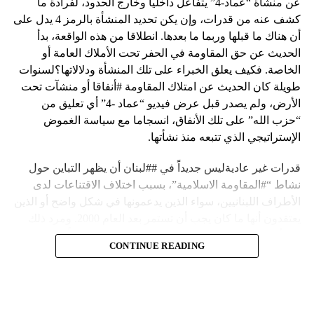
عن منشأة “عماد-4” يتفاعل داخلياً وخارج الحدود، لفرادة ما
كشف عنه من قدرات، وإن يكن تحديد المنشأة بالرمز 4 يدل على
أن هناك ما قبلها وربما ما بعدها. انطلاقا من هذه الواقعة، بدأ
الحديث عن حق المقاومة في الحفر تحت الأملاك العامة أو
الخاصة. فكيف يعلق الخبراء على تلك المنشأة ودلالاتها؟لسنوات
طويلة كان الحديث عن امتلاك المقاومة #أنفاقا أو منشآت تحت
الأرض، ولم يصدر قبل عرض فيديو “عماد -4” أي تعليق من
“حزب الله” على تلك الأنفاق، انسجاما مع سياسة الغموض
الإستراتيجي الذي تتبعه منذ نشأتها.
قدرات غير عاديةليس جديداً في ##لبنان أن يظهر التباين حول
نشاط “#المقاومة الاسلامية”، بسبب اختلاف الاقتناعات لدى
الأطراف اللبنانيين، سواء الذين يدعمونها في شكل واضح أو الذين
يعتقدون أنها ما كان يجب أن تستمر بعد العام 2000. ومرد ذلك
إلى أن المقاومة ضد الاحتلال الإسرائيلي لم تكن يوماً محط
CONTINUE READING
إجماع داخلي، وإن كانت القوى اللبنانية المؤمنة بالصراع ضد
العدو الإسرائيلي لم تبدل في مواقفها.لكن التباين يصل إلى حدود
تخطت دور المقاومة، وهناك من يعترض على إقامة “حزب الله”
منشآت تحت الأرض، ويسأل عن تطبيق القانون اللبناني في