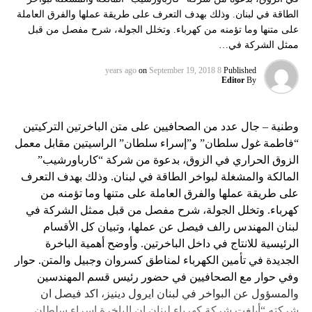
الطاقة في لبنان. وذلك بهدف التعرف على طريقة عملها والفرق العاملة
على متنها وما تؤمنه من كهرباء. وتخلل الجولة، شرح مفصل من قبل
ممثل الشركة في…
on
September 19, 2018
8 years ago
Published
Editor
By
وطنية – جال عدد من الصحافيين على متن الباخرتين التركيتين
“فاطمة غول سلطان” و”إسراء سلطان” الراسيتين مقابل معمل
الزوق الحراري في الزوق، بدعوة من شركة “كارباورشيب”
المالكة والمشغلة لبواخر الطاقة في لبنان. وذلك بهدف التعرف
على طريقة عملها والفرق العاملة على متنها وما تؤمنه من
كهرباء. وتخلل الجولة، شرح مفصل من قبل ممثل الشركة في
لبنان المهندس رالف فيصل عن عملها، وتبيان كل الأقسام
الرئيسية للانتاج في داخل الباخرتين. وأوضح أهمية الباخرة
الجديدة في تأمين الكهرباء لمناطق كسروان وجبيل والمتن. حوار
وفي حوار مع الصحافيين في حضور رئيس قسم المهندسين
والمسؤول عن البواخر في لبنان ايرول دينيز، اكد فيصل ان
شركته “أبلغت شركة كهرباء لبنان ان الباخرة اسراء سلطان