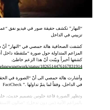
تزييني في الداخل
كشفت الصحافية هالة حمصي في “النهار” أنّ 
كشفها أخيراً وبيّنت أنّ هذا الزعم خاطئ.
/lebnewsnetwork/status/1826514476167831914
وأشارت هالة حمصي الى أنّ “الصورة في الحقي
في الداخل، وفقاً لما يتمّ تداولها .” FactCheck
وتظهر الصورة قاعة جلوس بتصميم حديث، خلفه
بالمزاعم الآتية (من دون تدخل): “صالون الاستقبا