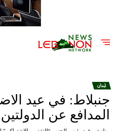
لبنان
جنبلاط: في عيد الاض
المدافع عن الدولتين 
وطنية – غرد رئيس الحزب “التقدمي الاشتراكي” ال