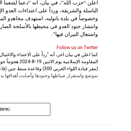
اعلن “حزب الله”، في بيان، انه “دعماً لشعبنا 
الباسلة ‌‏‌‏‌والشريفة، ورداً على اعتداءات العدو 
وانتشار جنود العدو في محيطها بالأسلحة الصارو
واشتعال النيران فيها”.
Follow us on Twitter
كما اعلن في بيان اخر، أنه “رداً على الاعتداء والاغت
المقاومة الإسلامي
(مقر قيادة اللواء الغربي 300) 
تموضع واستقرار ضباطها وجنودها وأصابت أهدافها بدق
ADING