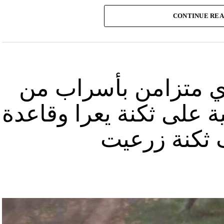
وأشارت “النهار” الى أنّ “انتشار الصورة جاء في وقت نشر “الحزب”، الجمعة 16 آب 2024، فيديو مع
CONTINUE RE
صّنة تتحرّك فيها آليات محمّلة بالصواريخ ضمن أنفاق
الله يهددّ فيها إسرائيل”.
نوان “جبالنا خزائننا”، على مدى أربع دقائق ونصف
قة منشأة عسكرية تحمل اسم “عماد 4″، نسبة الى القائد العسكري في “الحزب” عماد مغنية الذي
ي متزامن بأسراب من
ة على ثكنة يعرا وقاعدة
ثكنة زرعيت