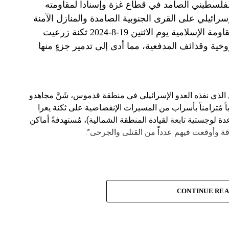
الفلسطيني الصامد في قطاع غزة وإسناداً لمقاومته
الإسرائيلي على القرى الجنوبية الصامدة والمنازل الآمنة
وخصوصاً في بلدة باتوليه، استهدف مجاهدو المقاومة الإسلامية يوم الاثنين 19-8-2024 ثكنة زرعيت
خية وقذائف المدفعية، مما أدى إلى تدمير جزءٍ منها
يال الذي نفذه العدو الإسرائيلي في منطقة قدموس، شَنَّ مجاهدو
ة يوم الاثنين 19-8-2024 هجوماً جوياً مُتزامناً بأسراب من المسيرات الإنقضاضية على ثكنة يعرا
وقاعدة سنط جين (قاعدة لوجستية تابعة لقيادة المنطقة الشمالية)، مُستهدفةً أماكن
ة وأوقعت فيهم عدداً من القتلى والجرحى”.
CONTINUE RE