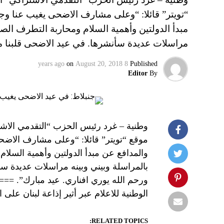
“تويتر” قائلا: “‏وعلى مشارف الاضحى يغيب عنا وج
مبدأ الدولتين وأهمية السلام ومحاربة التطرف الص
مراسلات عديدة سأنشرها. في عيد الاضحى قلبنا 
on
August 20, 2018
8 years ago
Published
Editor
By
وطنية – غرد رئيس الحزب “التقدمي الاشتر
موقع “تويتر” قائلا: “‏وعلى مشارف الاضح
والمدافع عن مبدأ الدولتين وأهمية السل
بالمراسلة وبيني وبينه مراسلات عديدة س
ورحم الله يوري افناري. عيد مبارك”. ===
الوطنية للاعلام عبر أثير إذاعة لبنان على الموجات 98.5 و.1
RELATED TOPICS: