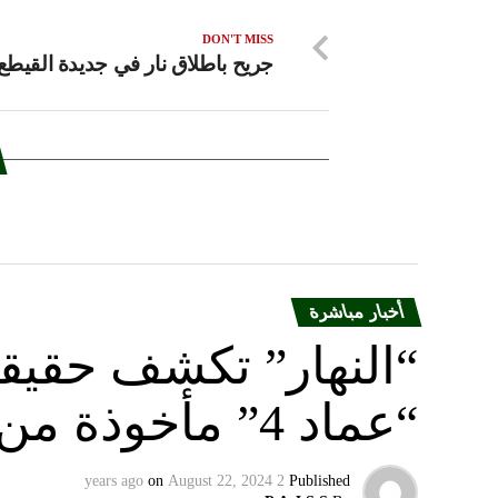
DON'T MISS
جريح باطلاق نار في جديدة القيطع
أخبار مباشرة
“النهار” تكشف حقيق
“عماد 4” مأخوذة من أوكرانيا….
on
August 22, 2024
2 years ago
Published