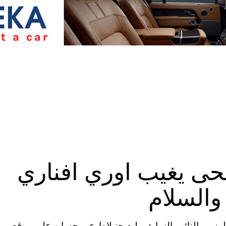
حى يغيب اوري افناري
والسلام
وزير والنائب السابق وليد جنبلاط عبر حسابه على موقع