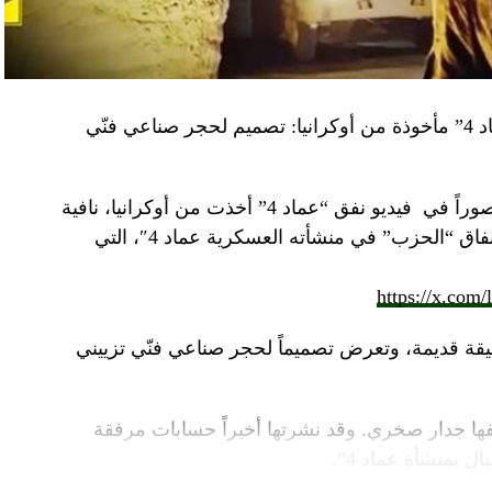
“النهار” تكشف حقيقة صور في فيديو نفق “عماد 4” مأخوذة من أوكرانيا: تصميم لحجر صناعي فنّي
صوراً في
فيديو
نفق “عماد 4” أخذت من أوكرانيا، نافية
المزاعم المتداولة حول صورة “ملتقطة داخل أنفاق “الحزب” في منشأته العسكرية عماد 4″، التي
https://x.com
قة قديمة، وتعرض تصميماً لحجر صناعي فنّي تزييني
ا جدار صخري. وقد نشرتها أخيراً حسابات مرفقة
ل بمنشأة عماد 4”.