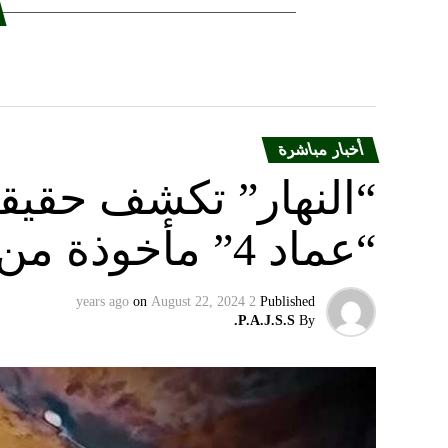
أخبار مباشرة
“النهار” تكشف حقيق
“عماد 4” مأخوذة من أوكرانيا….
on
August 22, 2024
2 years ago
Published
P.A.J.S.S.
By