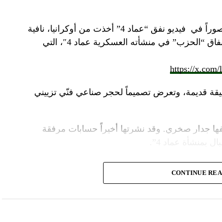
صوراً في
فيديو
نفق “عماد 4” أخذت من أوكرانيا، نافية
المزاعم المتداولة حول صورة “ملتقطة داخل أنفاق “الحزب” في منشأته العسكرية عماد 4″، التي
https://x.com
قة قديمة، وتعرض تصميماً لحجر صناعي فنّي تزييني
ا جدار صخري. وقد نشرتها أخيراً حسابات مرفقة
ل بمنشأة عماد 4”.
وأشارت “النهار” الى أنّ “انتشار الصورة جاء في وقت نشر “الحزب”، الجمعة 16 آب 2024، فيديو مع
CONTINUE RE
صّنة تتحرّك فيها آليات محمّلة بالصواريخ ضمن أنفاق
الله يهددّ فيها إسرائيل”.
نوان “جبالنا خزائننا”، على مدى أربع دقائق ونصف