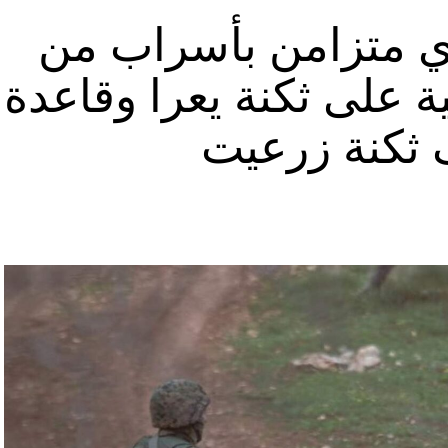
قة منشأة عسكرية تحمل اسم “عماد 4″، نسبة الى القائد العسكري في “الحزب” عماد مغنية الذي
ي متزامن بأسراب من
ة على ثكنة يعرا وقاعدة
ثكنة زرعيت