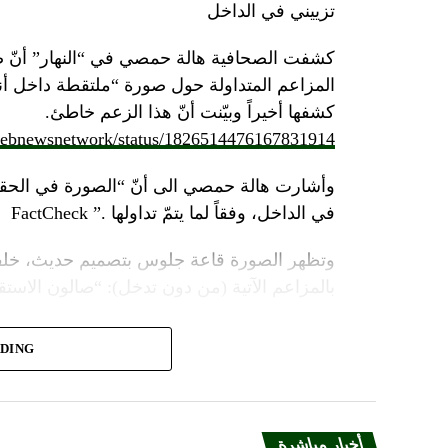
تزييني في الداخل
كشفت الصحافية هالة حمصي في “النهار” أنّ 
كشفها أخيراً وبيّنت أنّ هذا الزعم خاطئ.
/lebnewsnetwork/status/1826514476167831914
وأشارت هالة حمصي الى أنّ “الصورة في الحقي
في الداخل، وفقاً لما يتمّ تداولها .” FactCheck
وتظهر الصورة قاعة جلوس بتصميم حديث، خلفه
بالمزاعم الآتية (من دون تدخل): “صالون الاستقبا
ADING
مؤثرات صوتيّة وضوئيّة، يظهر منشأة عسكرية مح
ضخمة، على وقع تصريحات لأمينه العام حسن نصر
أضافت “النهار”: “ويظهر مقطع
الفيديو
، وهو بع
أخبار مباشرة