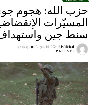
الدقي
حزب الله: هجوم جو
قتل بتفجير سيّارة مفخّخة في دمشق عام 2008 نسبه الحزب الى إسرائيل”.
المسيّرات الإنقضاضي
سنط جين واستهداف 
on
August 19, 2024
2 years ago
Published
P.A.J.S.S.
By