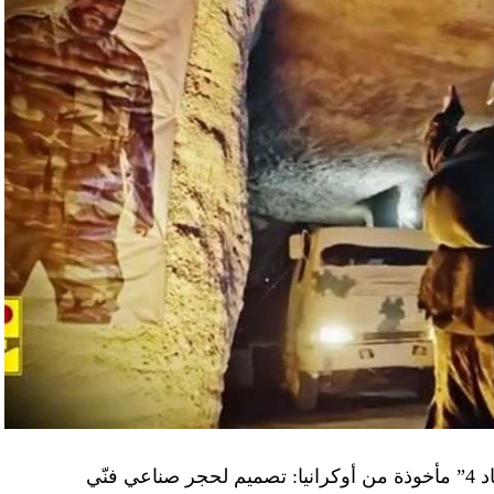
“النهار” تكشف حقيقة صور في فيديو نفق “عماد 4” مأخوذة من أوكرانيا: تصميم لحجر صناعي فنّي