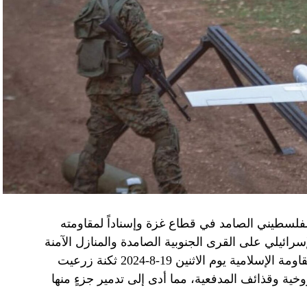
الفلسطيني الصامد في قطاع غزة وإسناداً لمقاومته
الإسرائيلي على القرى الجنوبية الصامدة والمنازل الآمنة
وخصوصاً في بلدة باتوليه، استهدف مجاهدو المقاومة الإسلامية يوم الاثنين 19-8-2024 ثكنة زرعيت
خية وقذائف المدفعية، مما أدى إلى تدمير جزءٍ منها