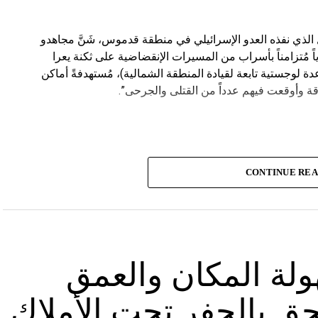
يال الذي نفذه العدو الإسرائيلي في منطقة قدموس، شَنَّ مجاهدو
ة يوم الاثنين 19-8-2024 هجوماً جوياً مُتزامناً بأسراب من المسيرات الإنقضاضية على ثكنة يعرا
وقاعدة سنط جين (قاعدة لوجستية تابعة لقيادة المنطقة الشمالية)، مُستهدفةً أماكن
ة وأوقعت فيهم عدداً من القتلى والجرحى”.
CONTINUE RE
 مجهولة المكان والعمق
ق بالحفر تحت الأملاك