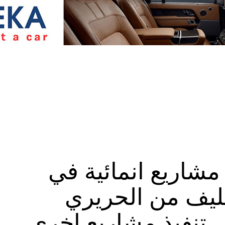
شاريع انمائية في
كليف من الحريري
 تنفيذ مشاريع اخرى