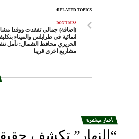
RELATED TOPICS:
DON'T MISS
(اضافة) جمالي تفقدت ووفدا مشار
انمائية في طرابلس والميناء بتكلي
الحريري محافظ الشمال: نأمل تنف
مشاريع اخرى قريبا
أخبار مباشرة
“النهار” تكشف حقيق