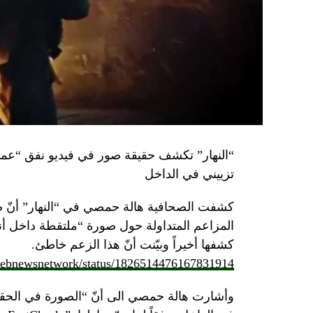
تزييني في الداخل
كشفت الصحافية هالة حمصي في “النهار” أنّ 
كشفها أخيراً وبيّنت أنّ هذا الزعم خاطئ.
/lebnewsnetwork/status/1826514476167831914
وأشارت هالة حمصي الى أنّ “الصورة في الحقي