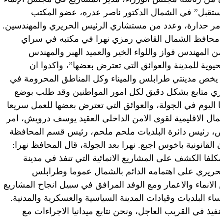
لمستقبل” في الشمال الدكتور ناصر عدره، عضو المكتب
امر حدارة، وعدد من مستشاري الرئيس الحريري والمهندسين.
محافظ الشمال القاضي رمزي نهرا في مكتبه في سراي
مهندس فواز واللواء الخير والعميد الهبر والمهندس
وية للمدينة والعوائق التي تعترض بعضها”، واكدوا ان
يخص مدينتي طرابلس والميناء وكل المناطق المحرومة في
ري متابع بشكل دقيق لكل امور المواطنين وقد طلب بوضع
اليوم في الجولة، والعوائق التي تعترض بعضها للعمل سريعا
مال الاقليمية لقوى الامن الداخلي العقيد يوسف درويش، امر
، رئيس دائرة البلديات ملحم ملحم، رئيس قسم المحافظة
قانونية باخوس اجبع. نهرا بعد الجولة، قال المحافظ نهرا:
كلفا الكشف على المشاريع الانمائية التي تنفذ في مدينة
ريري على اهتمامه الدائم بالشمال عموما وطرابلس
نماء والاعمار ومع الوفد المرافق في سبيل انجاح المشاريع
ساء البلديات وقيادات المدينة السياسية والعسكرية والمدنية.
ذ في القريب العاجل، ونحن نتابع ميدانيا الاجراءات مع