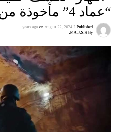
“عماد 4” مأخوذة من أوكرانيا….
on
August 22, 2024
2 years ago
Published
P.A.J.S.S.
By