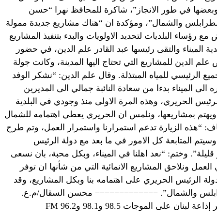
عضها في طور الانجاز”، شاكرة للمحافظ نهرا “حسن
ة لطرابلس والشمال”، ومؤكدة ان “هناك مشاريع جديدة ممولة
ع رؤساء البلديات لتحديد الاولويات والبدء بتنفيذ المشاريع
لدية الميناء والتقى رئيسها عبد القادر علم الدين، في حضور
لم الدين للمشاريع التي تحتاج اليها المدينة، وكانت جولة
ع الرئيسي للمياه المبتذلة. وقال علم الدين: “نشكر الوفد
ى الميناء بدءا من سعادة النائبة جمالي الى المديرين
رئيس الحريري، وهذه المرة الاولى منذ وجودي في البلدية
 ويهتم بمشاريعها، ونلمس ان الحريري يعطي اهتمامه للشمال
: “هذه الزيارة تدعم استمرارنا واستمرار العمل، وتم طرح
سيتم المتابعة كل الامور في ما بعد مع دولة الرئيس
قليلة”. وختم: “نعد اهلنا في الميناء، وبكل محبة، بان نسعى
عمل ونلاحق المشاريع الانمائية التي من شأنها ان توفر
ة الرئيس الحريري على اهتمامه بنا وبكل المشاريع، وقد
طرابلس والشمال”. ============= محسن السقال/م.ع.
نان على الموجات 98.5 و98.1 و96.2 FM