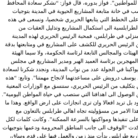
للمواطنين”. فواز بدوره، قال فواز: “نشكر سعادة المحافظ
ب في خانة متابعة المشاريع الحيوية في المدينة بتوجيات
 على الخطط التي يتابعها الحريري شخصيا، ونسعى في هذه
الطرابلسية الى استكمال المشاريع وتذليل العقبات من
منزلي في طرابلس، فمحبة الرئيس الحريري لهذه المدينة
ن الرئيس الحريري للكشف على المشاريع في ومتابعتها بدقة
لهيئات والمجالس التابعة لرئاسة الحكومة، ولا سيما الهيئة
وق المهجربن برئاسة العميد الهبر ومدير المشاريع في مجلس
 ويواكبنا في الجولة عدد من نواب المدينة، ونجدد شكرنا لسعادة
 يوسف درويش على مساعدتهما لانجاح مهمتنا”. وتابع: “هذه
 بتكليف من الرئيس الحريري، سننسق مع الوزارات المعنية
ن الوصول الى اهدافنا التي ستصب في حياة المواطن اليومية”.
 بل تريد افعالا وان ترى انجازات على ارض الواقع. وهذا ما
ذا الامر من مسؤوليته تجاه اهالي طرابلس بالتعاون مع
لى تنفيذها ومواكبتها بالسرعة الممكنة”. وكانت كلمات لكل
 اكدت “الوقوف الى جانب المناطق المحرومة ودعمها بتوجيهات
اريع طرابلس بدأت منذ زمن والعمل فيها على قدم وساق،