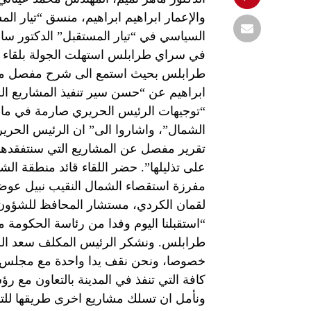
والإعمار ابراهيم ابراهيم، منسق “تيار ا
السياسي في “تيار المستقبل” الدكتور س
في سراي طرابلس استهلت الجولة بلقاء 
طرابلس بحيث استمع الى شرح مفصل من ال
ابراهيم عن “حسن سير تنفيذ المشاريع الحي
“توجيهات الرئيس الحريري صارمة في ما 
الشمال”، واشاروا الى” ان الرئيس الحري
تقرير مفصل عن المشاريع التي سنتفقدها 
على تذليلها”. حضر اللقاء قائد منطقة الش
مفرزة استقصاء الشمال النقيب نبيل عوض
لقمان الكردي، مستشار المحافظ للشؤون ال
“استقبلنا اليوم وفدا من رئاسة الحكومة م
طرابلس. ونشكر الرئيس المكلف سعد الح
خصوصا، ونحن نقف يدا واحدة مع مجلس الا
كافة التي تنفذ في المدينة بالتعاون مع رؤ
ونأمل ان تسلك مشاريع اخرى طريقها للتنفي