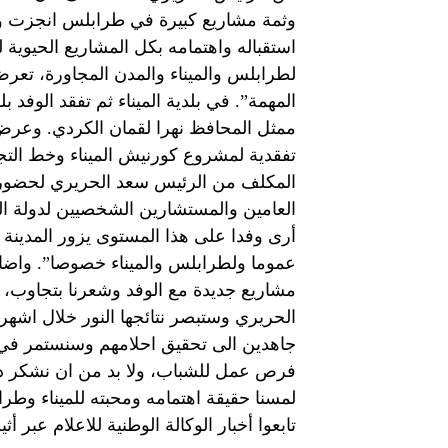
وثمة مشاريع كبيرة في طرابلس انجزت وب
استقباله واهتمامه بكل المشاريع الحيوي
لطرابلس والميناء والمدن المجاورة، تعرض م
المهمة”. في بلدية الميناء ثم تفقد الوفد ب
ممثل المحافظ نهرا لقمان الكردي. وعرض ع
تفقدية لمشروع كورنيش الميناء وخط التجمي
المكلف من الرئيس سعد الحريري لحضوره ال
العامين والمستشارين الشخصيين لدولة ال
أرى وفدا على هذا المستوى يزور المدينة
عموما ولطرابلس والميناء خصوصا”. واضاف
مشاريع جديدة مع الوفد وشعرنا بتجاوب، و
الحريري وستبصر نتائجها النور خلال اشهر 
جاهدين الى تحقيق احلامهم وسنستمر في ال
فرص عمل للشباب، ولا بد من ان نشكر دول
لمسنا حقيقة اهتمامه ومحبته للميناء و
تابعوا أخبار الوكالة الوطنية للاعلام عبر أثير إذاعة لب