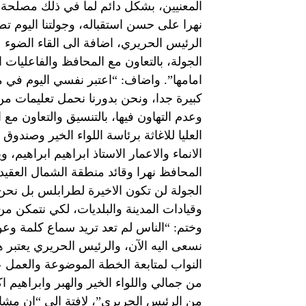
المعنيين، بشكل دائم لما في ذلك مصلحة 
نهرا على حسن استقباله، وجولتنا اليوم تص
الرئيس الحريري، اضافة الى القاء الضوء
الجولة، بالتعاون مع المحافظ والفاعليات 
امامها”. واضاف: “اعتبر نفسي اليوم في 
كبيرة جدا، ونحن بدورنا نحمل تعليمات م
وعدم التهاون فيها، بالتنسيق والتعاون مع ا
العليا للاغاثة برئاسة اللواء الخير وصند
الانماء والاعمار الاستاذ ابراهيم ابراهيم،
المحافظ نهرا وقائد منطقة الشمال العقيد
الجولة لن تكون الاخيرة لطرابلس بل نحن
وقيادات المدينة والبلديات، لكي نتمكن م
وختم: “الناس لم تعد تريد سماع كلمة وعود
نسعى اليه الآن، والرئيس الحريري يعتبر ه
النواب لمتابعة الخطة الموضوعة والعمل ع
من جمالي واللواء الخير والهبر وابراهيم
من الرئيس الحريري”، لافتة الى “ان مش