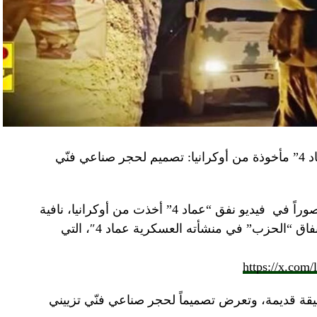
“النهار” تكشف حقيقة صور في فيديو نفق “عماد 4” مأخوذة من أوكرانيا: تصميم لحجر صناعي فنّي
صوراً في
فيديو
نفق “عماد 4” أخذت من أوكرانيا، نافية
المزاعم المتداولة حول صورة “ملتقطة داخل أنفاق “الحزب” في منشأته العسكرية عماد 4″، التي
https://x.com
قة قديمة، وتعرض تصميماً لحجر صناعي فنّي تزييني