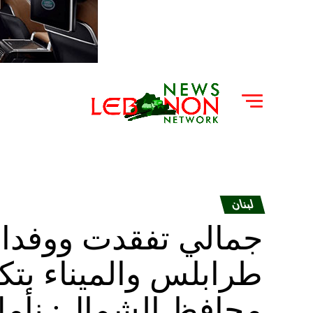
لبنان
جمالي تفقدت ووفدا م
طرابلس والميناء بت
محافظ الشمال: نأمل