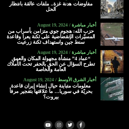
مفاوضات هدنة غزة.. ملفات عالقة بانتظار
الحل
أخبار مباشرة
August 19, 2024
حزب الله: هجوم جوي متزامن بأسراب من
المسيّرات الإنقضاضية على ثكنة يعرا وقاعدة
سنط جين واستهداف ثكنة زرعيت
أخبار مباشرة
August 19, 2024
“عماد 4” منشأة مجهولة المكان والعمق
تطرح السؤال عن الحق بالحفر تحت الأملاك
العامة والخاصة
أخبار الشرق الأوسط
August 19, 2024
معلومات متباينة حيال إنشاء إيران قاعدة
بحريّة في سوريا… ما علاقتها بتفجير مرفأ
بيروت؟