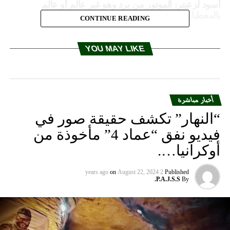
أسود لزعيتر: الموتور من يرد وهو غير عالم أو عالم
بالمعطيات الحقيقية
CONTINUE READING
YOU MAY LIKE
أخبار مباشرة
“النهار” تكشف حقيقة صور في
فيديو نفق “عماد 4” مأخوذة من
أوكرانيا….
on
August 22, 2024
2 years ago
Published
P.A.J.S.S.
By