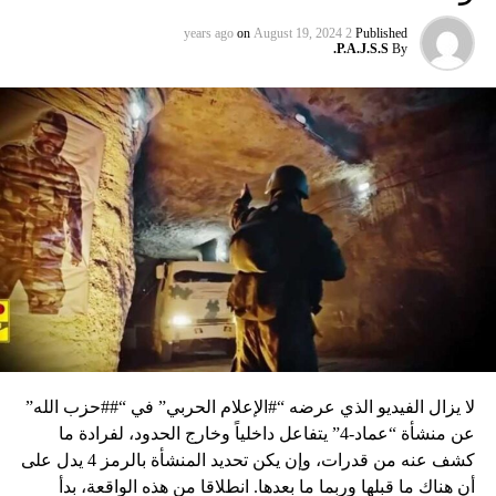
on
August 19, 2024
2 years ago
Published
P.A.J.S.S.
By
لا يزال الفيديو الذي عرضه “#الإعلام الحربي” في “##حزب الله”
عن منشأة “عماد-4” يتفاعل داخلياً وخارج الحدود، لفرادة ما
كشف عنه من قدرات، وإن يكن تحديد المنشأة بالرمز 4 يدل على
أن هناك ما قبلها وربما ما بعدها. انطلاقا من هذه الواقعة، بدأ