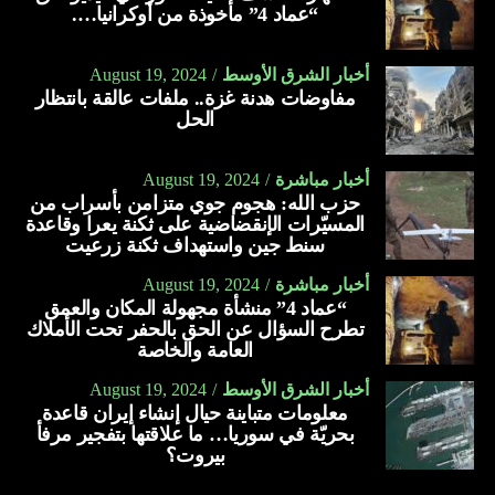
“عماد 4” مأخوذة من أوكرانيا….
أخبار الشرق الأوسط
August 19, 2024
مفاوضات هدنة غزة.. ملفات عالقة بانتظار
الحل
أخبار مباشرة
August 19, 2024
حزب الله: هجوم جوي متزامن بأسراب من
المسيّرات الإنقضاضية على ثكنة يعرا وقاعدة
سنط جين واستهداف ثكنة زرعيت
أخبار مباشرة
August 19, 2024
“عماد 4” منشأة مجهولة المكان والعمق
تطرح السؤال عن الحق بالحفر تحت الأملاك
العامة والخاصة
أخبار الشرق الأوسط
August 19, 2024
معلومات متباينة حيال إنشاء إيران قاعدة
بحريّة في سوريا… ما علاقتها بتفجير مرفأ
بيروت؟