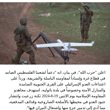
اعلن “حزب الله”، في بيان، انه “دعماً لشعبنا الفلسطيني الصامد
في قطاع غزة وإسناداً لمقاومته الباسلة ‌‏‌‏‌والشريفة، ورداً على
اعتداءات العدو الإسرائيلي على القرى الجنوبية الصامدة
والمنازل الآمنة وخصوصاً في بلدة باتوليه، استهدف مجاهدو
المقاومة الإسلامية يوم الاثنين 19-8-2024 ثكنة زرعيت وانتشار
جنود العدو في محيطها بالأسلحة الصاروخية وقذائف المدفعية،
مما أدى إلى تدمير جزءٍ منها واشتعال النيران فيها”.