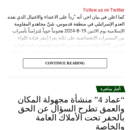
Follow us on Twitter
كما اعلن في بيان اخر، أنه “رداً على الاعتداء والاغتيال الذي نفذه
العدو الإسرائيلي في منطقة قدموس، شَنَّ مجاهدو المقاومة
الإسلامية يوم الاثنين 19-8-2024 هجوماً جوياً مُتزامناً بأسراب
من المسيرات الإنقضاضية على ثكنة يعرا (مقر قيادة اللواء
الغربي 300) وقاعدة سنط جين (قاعدة لوجستية تابعة لقيادة
المنطقة الشمالية)، مُستهدفةً أماكن تموضع واستقرار ضباطها
وجنودها وأصابت أهدافها بدقة وأوقعت فيهم عدداً من القتلى
CONTINUE READING
والجرحى”.
أخبار مباشرة
“عماد 4” منشأة مجهولة المكان
والعمق تطرح السؤال عن الحق
بالحفر تحت الأملاك العامة
والخاصة