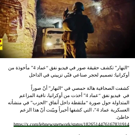
“النهار” تكشف حقيقة صور في فيديو نفق “عماد 4” مأخوذة من
أوكرانيا: تصميم لحجر صناعي فنّي تزييني في الداخل
كشفت الصحافية هالة حمصي في “النهار” أنّ صوراً
في
فيديو
نفق “عماد 4” أخذت من أوكرانيا، نافية المزاعم
المتداولة حول صورة “ملتقطة داخل أنفاق “الحزب” في منشأته
العسكرية عماد 4″، التي كشفها أخيراً وبيّنت أنّ هذا الزعم
خاطئ.
https://x.com/lebnewsnetwork/status/1826514476167831914