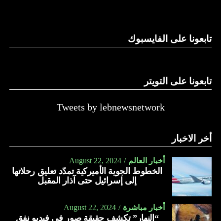
وغيرها، على الرغم من الإجماع اللبناني على ضرورة استعادة
الدولة…
تابعونا على الفايسبوك
النهار
تابعونا على التويتر
Tweets by lebnewsnetwork
أخر الاخبار
أخبار العالم
August 22, 2024
الخطوط الجوية الأميركية تمدّد تعليق رحلاتها
إلى إسرائيل حتى آذار المقبل
أخبار مباشرة
August 22, 2024
“النهار” تكشف حقيقة صور في فيديو نفق