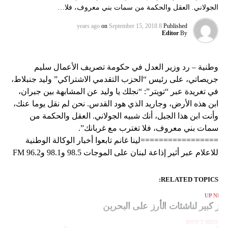
الجولاني. العقل والحكمة من سمات بني معروف، فلا…
on
September 15, 2018
8 years ago
Published
Editor
By
وطنية – رد وزير العدل في حكومة تصريف الأعمال سليم
جريصاتي، على رئيس “الحزب التقدمي الاشتراكي” وليد جنبلاط،
في تغريدة عبر “تويتر”: “نجلك يا وليد عن المشابهة بين جبران،
ابن هذه الأرض، وجاريد الذي هود القدس. نحن لم نقل يوما عنك،
وأنت ابن هذا الجبل، أنك شبيه الجولاني. العقل والحكمة من
سمات بني معروف، فلا تغترب مع غربانك”.
=================لينا غانم تابعوا أخبار الوكالة الوطنية
للاعلام عبر أثير إذاعة لبنان على الموجات 98.5 و98.1 و96.2 FM
RELATED TOPICS:
UP NEX
وز كبير لناشئات الأرز على البحرين
DON'T MISS