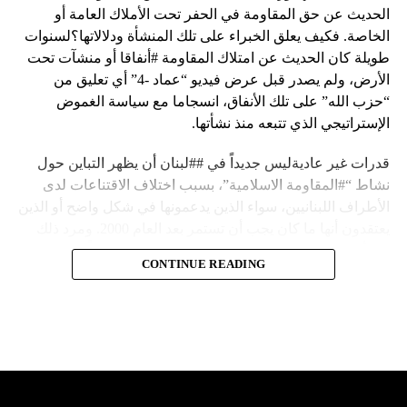
الحديث عن حق المقاومة في الحفر تحت الأملاك العامة أو
الخاصة. فكيف يعلق الخبراء على تلك المنشأة ودلالاتها؟لسنوات
طويلة كان الحديث عن امتلاك المقاومة #أنفاقا أو منشآت تحت
الأرض، ولم يصدر قبل عرض فيديو “عماد -4” أي تعليق من
“حزب الله” على تلك الأنفاق، انسجاما مع سياسة الغموض
الإستراتيجي الذي تتبعه منذ نشأتها.
قدرات غير عاديةليس جديداً في ##لبنان أن يظهر التباين حول
نشاط “#المقاومة الاسلامية”، بسبب اختلاف الاقتناعات لدى
الأطراف اللبنانيين، سواء الذين يدعمونها في شكل واضح أو الذين
يعتقدون أنها ما كان يجب أن تستمر بعد العام 2000. ومرد ذلك
إلى أن المقاومة ضد الاحتلال الإسرائيلي لم تكن يوماً محط
CONTINUE READING
إجماع داخلي، وإن كانت القوى اللبنانية المؤمنة بالصراع ضد
العدو الإسرائيلي لم تبدل في مواقفها.لكن التباين يصل إلى حدود
تخطت دور المقاومة، وهناك من يعترض على إقامة “حزب الله”
منشآت تحت الأرض، ويسأل عن تطبيق القانون اللبناني في
استغلال باطن الأرض.
والحال أن القانون اللبناني لا يطبق على الأملاك البحرية والنهرية