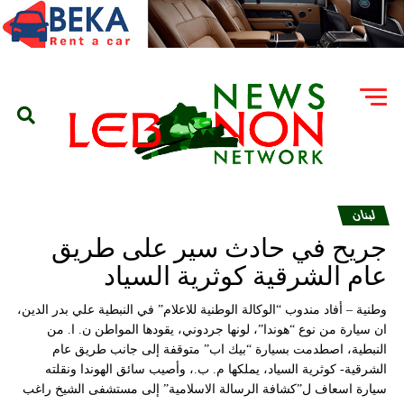
لبنان
جريح في حادث سير على طريق
عام الشرقية كوثرية السياد
وطنية – أفاد مندوب “الوكالة الوطنية للاعلام” في النبطية علي بدر الدين،
ان سيارة من نوع “هوندا”، لونها جردوني، يقودها المواطن ن. ا. من
النبطية، اصطدمت بسيارة “بيك اب” متوقفة إلى جانب طريق عام
الشرقية- كوثرية السياد، يملكها م. ب.، وأصيب سائق الهوندا ونقلته
سيارة اسعاف ل”كشافة الرسالة الاسلامية” إلى مستشفى الشيخ راغب