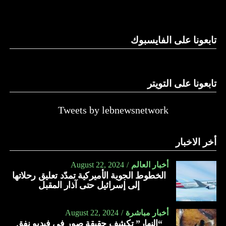
وغيرها، على الرغم من الإجماع اللبناني على ضرورة استعادة
الدولة…
تابعونا على الفايسبوك
النهار
تابعونا على التويتر
Tweets by lebnewsnetwork
أخر الاخبار
أخبار العالم
August 22, 2024
الخطوط الجوية الأميركية تمدّد تعليق رحلاتها
إلى إسرائيل حتى آذار المقبل
أخبار مباشرة
August 22, 2024
“النهار” تكشف حقيقة صور في فيديو نفق