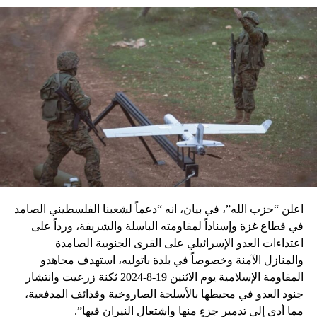
اعلن “حزب الله”، في بيان، انه “دعماً لشعبنا الفلسطيني الصامد
في قطاع غزة وإسناداً لمقاومته الباسلة ‌‏‌‏‌والشريفة، ورداً على
اعتداءات العدو الإسرائيلي على القرى الجنوبية الصامدة
والمنازل الآمنة وخصوصاً في بلدة باتوليه، استهدف مجاهدو
المقاومة الإسلامية يوم الاثنين 19-8-2024 ثكنة زرعيت وانتشار
جنود العدو في محيطها بالأسلحة الصاروخية وقذائف المدفعية،
مما أدى إلى تدمير جزءٍ منها واشتعال النيران فيها”.