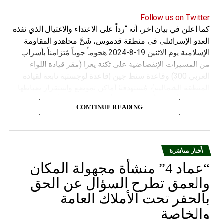
Follow us on Twitter
كما اعلن في بيان اخر، أنه “رداً على الاعتداء والاغتيال الذي نفذه
العدو الإسرائيلي في منطقة قدموس، شَنَّ مجاهدو المقاومة
الإسلامية يوم الاثنين 19-8-2024 هجوماً جوياً مُتزامناً بأسراب
من المسيرات الإنقضاضية على ثكنة يعرا (مقر قيادة اللواء
الغربي 300) وقاعدة سنط جين (قاعدة لوجستية تابعة لقيادة
المنطقة الشمالية)، مُستهدفةً أماكن تموضع واستقرار ضباطها
وجنودها وأصابت أهدافها بدقة وأوقعت فيهم عدداً من القتلى
CONTINUE READING
والجرحى”.
أخبار مباشرة
“عماد 4” منشأة مجهولة المكان
والعمق تطرح السؤال عن الحق
بالحفر تحت الأملاك العامة
والخاصة