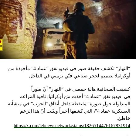
“النهار” تكشف حقيقة صور في فيديو نفق “عماد 4” مأخوذة من
أوكرانيا: تصميم لحجر صناعي فنّي تزييني في الداخل
كشفت الصحافية هالة حمصي في “النهار” أنّ صوراً
في
فيديو
نفق “عماد 4” أخذت من أوكرانيا، نافية المزاعم
المتداولة حول صورة “ملتقطة داخل أنفاق “الحزب” في منشأته
العسكرية عماد 4″، التي كشفها أخيراً وبيّنت أنّ هذا الزعم
خاطئ.
https://x.com/lebnewsnetwork/status/1826514476167831914