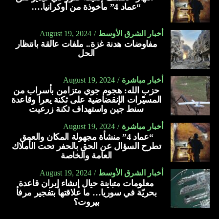
“عماد 4” مأخوذة من أوكرانيا….
أخبار الشرق الأوسط
August 19, 2024
مفاوضات هدنة غزة.. ملفات عالقة بانتظار
الحل
أخبار مباشرة
August 19, 2024
حزب الله: هجوم جوي متزامن بأسراب من
المسيّرات الإنقضاضية على ثكنة يعرا وقاعدة
سنط جين واستهداف ثكنة زرعيت
أخبار مباشرة
August 19, 2024
“عماد 4” منشأة مجهولة المكان والعمق
تطرح السؤال عن الحق بالحفر تحت الأملاك
العامة والخاصة
أخبار الشرق الأوسط
August 19, 2024
معلومات متباينة حيال إنشاء إيران قاعدة
بحريّة في سوريا… ما علاقتها بتفجير مرفأ
بيروت؟