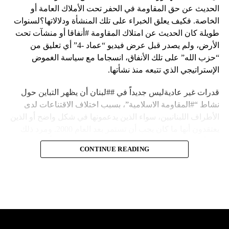
الحديث عن حق المقاومة في الحفر تحت الأملاك العامة أو
الخاصة. فكيف يعلق الخبراء على تلك المنشأة ودلالاتها؟لسنوات
طويلة كان الحديث عن امتلاك المقاومة #أنفاقا أو منشآت تحت
الأرض، ولم يصدر قبل عرض فيديو “عماد -4” أي تعليق من
“حزب الله” على تلك الأنفاق، انسجاما مع سياسة الغموض
الإستراتيجي الذي تتبعه منذ نشأتها.
قدرات غير عاديةليس جديداً في ##لبنان أن يظهر التباين حول
نشاط “#المقاومة الاسلامية”، بسبب اختلاف الاقتناعات لدى
الأطراف اللبنانيين، سواء الذين يدعمونها في شكل واضح أو الذين
يعتقدون أنها ما كان يجب أن تستمر بعد العام 2000. ومرد ذلك
إلى أن المقاومة ضد الاحتلال الإسرائيلي لم تكن يوماً محط
CONTINUE READING
إجماع داخلي، وإن كانت القوى اللبنانية المؤمنة بالصراع ضد
العدو الإسرائيلي لم تبدل في مواقفها.لكن التباين يصل إلى حدود
تخطت دور المقاومة، وهناك من يعترض على إقامة “حزب الله”
منشآت تحت الأرض، ويسأل عن تطبيق القانون اللبناني في
استغلال باطن الأرض.
والحال أن القانون اللبناني لا يطبق على الأملاك البحرية والنهرية