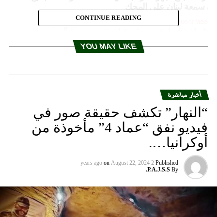
أن سمعة لبنان على المحك
CONTINUE READING
DON'T MISS
(اضافة) أسامة سعد استقبل وفدي جمعية آل شتيوي
العبدلله وملتقى الفكر والرأي الحر
YOU MAY LIKE
أخبار مباشرة
“النهار” تكشف حقيقة صور في
فيديو نفق “عماد 4” مأخوذة من
أوكرانيا….
on
August 22, 2024
2 years ago
Published
P.A.J.S.S.
By