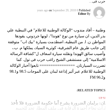
حرب فى…
on
September 29, 2018
8 years ago
Published
Editor
By
وطنية – أفاد مندوب “الوكالة الوطنية للاعلام” في النبطية علي
بدر الدين، ان سيارة من نوع “هوندا”، لونها جردوني، يقودها
المواطن ن. ا. من النبطية، اصطدمت بسيارة “بيك اب” متوقفة
إلى جانب طريق عام الشرقية- كوثرية السياد، يملكها م. ب.،
وأصيب سائق الهوندا ونقلته سيارة اسعاف ل”كشافة الرسالة
الاسلامية” إلى مستشفى الشيخ راغب حرب فى تول. كما
تضررت السيارتان. ================ تابعوا أخبار الوكالة
الوطنية للاعلام عبر أثير إذاعة لبنان على الموجات 98.5 و98.1
و96.2 FM
RELATED TOPICS:
UP NEX
نعان: برلمان الضرورة يشرع أما حكومة الضرورة فلا تأخذ
رارات نجاح أجهزة الرقابة في ملف المطار تحد للجميع