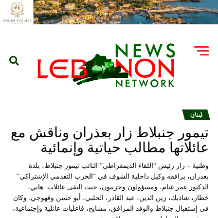
لبنان
تيمور جنبلاط زار بعذران وناقش مع
عائلاتها مطالب حياتية وإنمائية
وطنية – زار رئيس “اللقاء الديمقراطي” النائب تيمور جنبلاط، بلدة
بعذران، يرافقه وكيل داخلية الشوف في “الحزب التقدمي الإشتراكي”
الدكتور عمر غنام، ومسؤولون وحزبيون، حيث التقى عائلات: هاني،
خطار، شاذبك، زين الدين، عبد القادر، الحلبي، أبو حسن وقهوجي. وكان
في إستقبال جنبلاط والوفد المرافق، مشايخ، فاعليات عائلية وإجتماعية،