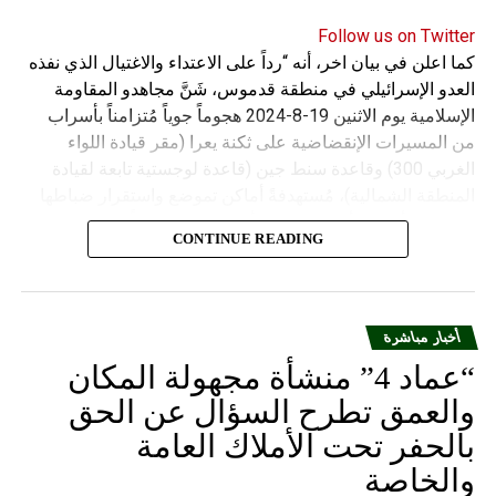
Follow us on Twitter
كما اعلن في بيان اخر، أنه “رداً على الاعتداء والاغتيال الذي نفذه
العدو الإسرائيلي في منطقة قدموس، شَنَّ مجاهدو المقاومة
الإسلامية يوم الاثنين 19-8-2024 هجوماً جوياً مُتزامناً بأسراب
من المسيرات الإنقضاضية على ثكنة يعرا (مقر قيادة اللواء
الغربي 300) وقاعدة سنط جين (قاعدة لوجستية تابعة لقيادة
المنطقة الشمالية)، مُستهدفةً أماكن تموضع واستقرار ضباطها
وجنودها وأصابت أهدافها بدقة وأوقعت فيهم عدداً من القتلى
CONTINUE READING
والجرحى”.
أخبار مباشرة
“عماد 4” منشأة مجهولة المكان
والعمق تطرح السؤال عن الحق
بالحفر تحت الأملاك العامة
والخاصة