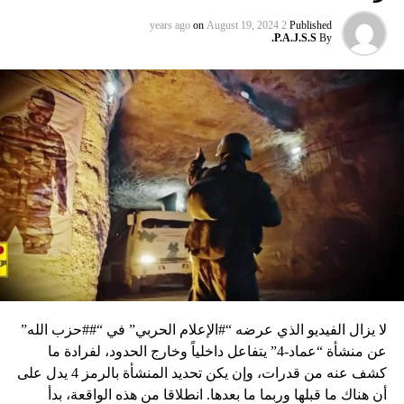
on
August 19, 2024
2 years ago
Published
P.A.J.S.S.
By
لا يزال الفيديو الذي عرضه “#الإعلام الحربي” في “##حزب الله”
عن منشأة “عماد-4” يتفاعل داخلياً وخارج الحدود، لفرادة ما
كشف عنه من قدرات، وإن يكن تحديد المنشأة بالرمز 4 يدل على
أن هناك ما قبلها وربما ما بعدها. انطلاقا من هذه الواقعة، بدأ