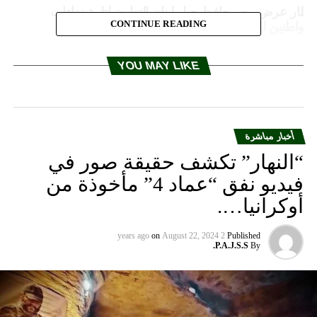
طار عرض مع محافظ جبل لبنان التعاون لتلبية نداءات
CONTINUE READING
لمواطنين لإخماد الحرائق
DON'T MISS
الحزب الاشتراكي يتصدر الانتخابات التشريعية في فنلندا
YOU MAY LIKE
أخبار مباشرة
“النهار” تكشف حقيقة صور في
فيديو نفق “عماد 4” مأخوذة من
أوكرانيا….
on
August 22, 2024
2 years ago
Published
P.A.J.S.S.
By