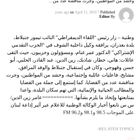
وحشد من المواطنين، وجرت مناقشة عدد من…
on
April 15, 2019
7 years ago
Published
Editor
By
وطنية – زار رئيس “اللقاء الديمقراطي” النائب تيمور جنبلاط،
بلدة بعذران، يرافقه وكيل داخلية الشوف في “الحزب التقدمي
الإشتراكي” الدكتور عمر غنام، ومسؤولون وحزبيون، حيث التقى
عائلات: هاني، خطار، شاذبك، زين الدين، عبد القادر، الحلبي، أبو
حسن وقهوجي. وكان في إستقبال جنبلاط والوفد المرافق،
مشايخ، فاعليات عائلية وإجتماعية، وحشد من المواطنين، وجرت
مناقشة عدد من القضايا، كما إستمع إلى جملة من القضايا
والمطالب الحياتية والإنمائية، التي تهم سكان البلدة، واعدا
بمتابعتها وإتخاذ ما يلزم بشأنها. ===========عامر زين الدين/
س.س تابعوا أخبار الوكالة الوطنية للاعلام عبر أثير إذاعة لبنان
على الموجات 98.5 و98.1 و96.2 FM
RELATED TOPICS:
UP NEX