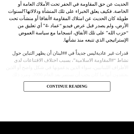
الحديث عن حق المقاومة في الحفر تحت الأملاك العامة أو
الخاصة. فكيف يعلق الخبراء على تلك المنشأة ودلالاتها؟لسنوات
طويلة كان الحديث عن امتلاك المقاومة #أنفاقا أو منشآت تحت
الأرض، ولم يصدر قبل عرض فيديو “عماد -4” أي تعليق من
“حزب الله” على تلك الأنفاق، انسجاما مع سياسة الغموض
الإستراتيجي الذي تتبعه منذ نشأتها.
قدرات غير عاديةليس جديداً في ##لبنان أن يظهر التباين حول
نشاط “#المقاومة الاسلامية”، بسبب اختلاف الاقتناعات لدى
الأطراف اللبنانيين، سواء الذين يدعمونها في شكل واضح أو الذين
يعتقدون أنها ما كان يجب أن تستمر بعد العام 2000. ومرد ذلك
إلى أن المقاومة ضد الاحتلال الإسرائيلي لم تكن يوماً محط
CONTINUE READING
إجماع داخلي، وإن كانت القوى اللبنانية المؤمنة بالصراع ضد
العدو الإسرائيلي لم تبدل في مواقفها.لكن التباين يصل إلى حدود
تخطت دور المقاومة، وهناك من يعترض على إقامة “حزب الله”
منشآت تحت الأرض، ويسأل عن تطبيق القانون اللبناني في
استغلال باطن الأرض.
والحال أن القانون اللبناني لا يطبق على الأملاك البحرية والنهرية