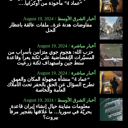
“عماد 4” مأخوذة من أوكرانيا….
أخبار الشرق الأوسط
August 19, 2024
مفاوضات هدنة غزة.. ملفات عالقة بانتظار
الحل
أخبار مباشرة
August 19, 2024
حزب الله: هجوم جوي متزامن بأسراب من
المسيّرات الإنقضاضية على ثكنة يعرا وقاعدة
سنط جين واستهداف ثكنة زرعيت
أخبار مباشرة
August 19, 2024
“عماد 4” منشأة مجهولة المكان والعمق
تطرح السؤال عن الحق بالحفر تحت الأملاك
العامة والخاصة
أخبار الشرق الأوسط
August 19, 2024
معلومات متباينة حيال إنشاء إيران قاعدة
بحريّة في سوريا… ما علاقتها بتفجير مرفأ
بيروت؟