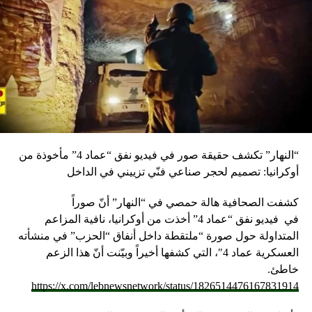
“النهار” تكشف حقيقة صور في فيديو نفق “عماد 4” مأخوذة من
أوكرانيا: تصميم لحجر صناعي فنّي تزييني في الداخل
كشفت الصحافية هالة حمصي في “النهار” أنّ صوراً
في
فيديو
نفق “عماد 4” أخذت من أوكرانيا، نافية المزاعم
المتداولة حول صورة “ملتقطة داخل أنفاق “الحزب” في منشأته
العسكرية عماد 4″، التي كشفها أخيراً وبيّنت أنّ هذا الزعم
خاطئ.
https://x.com/lebnewsnetwork/status/1826514476167831914