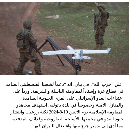
اعلن “حزب الله”، في بيان، انه “دعماً لشعبنا الفلسطيني الصامد
في قطاع غزة وإسناداً لمقاومته الباسلة ‌‏‌‏‌والشريفة، ورداً على
اعتداءات العدو الإسرائيلي على القرى الجنوبية الصامدة
والمنازل الآمنة وخصوصاً في بلدة باتوليه، استهدف مجاهدو
المقاومة الإسلامية يوم الاثنين 19-8-2024 ثكنة زرعيت وانتشار
جنود العدو في محيطها بالأسلحة الصاروخية وقذائف المدفعية،
مما أدى إلى تدمير جزءٍ منها واشتعال النيران فيها”.