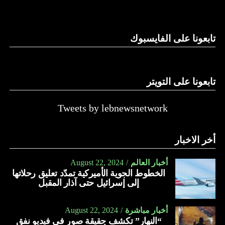
وغيرها، على الرغم من الإجماع اللبناني على ضرورة استعادة
الدولة…
تابعونا على الفايسبوك
النهار
تابعونا على التويتر
Tweets by lebnewsnetwork
أخر الاخبار
أخبار العالم
August 22, 2024
الخطوط الجوية الأميركية تمدّد تعليق رحلاتها
إلى إسرائيل حتى آذار المقبل
أخبار مباشرة
August 22, 2024
“النهار” تكشف حقيقة صور في فيديو نفق