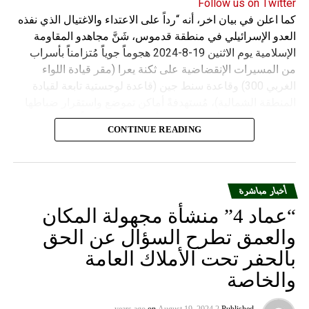
Follow us on Twitter
كما اعلن في بيان اخر، أنه “رداً على الاعتداء والاغتيال الذي نفذه
العدو الإسرائيلي في منطقة قدموس، شَنَّ مجاهدو المقاومة
الإسلامية يوم الاثنين 19-8-2024 هجوماً جوياً مُتزامناً بأسراب
من المسيرات الإنقضاضية على ثكنة يعرا (مقر قيادة اللواء
الغربي 300) وقاعدة سنط جين (قاعدة لوجستية تابعة لقيادة
المنطقة الشمالية)، مُستهدفةً أماكن تموضع واستقرار ضباطها
وجنودها وأصابت أهدافها بدقة وأوقعت فيهم عدداً من القتلى
CONTINUE READING
والجرحى”.
أخبار مباشرة
“عماد 4” منشأة مجهولة المكان
والعمق تطرح السؤال عن الحق
بالحفر تحت الأملاك العامة
والخاصة