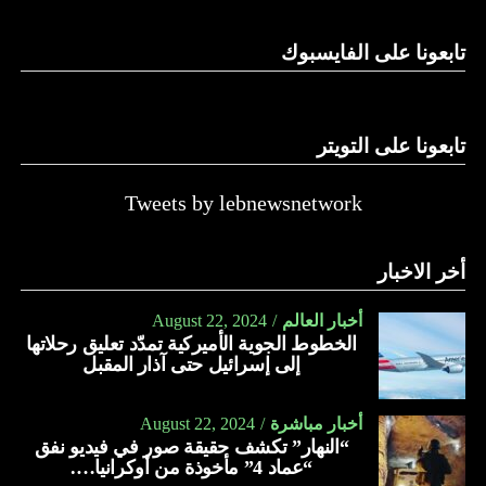
الدولة…
تابعونا على الفايسبوك
النهار
تابعونا على التويتر
Tweets by lebnewsnetwork
أخر الاخبار
أخبار العالم
August 22, 2024
الخطوط الجوية الأميركية تمدّد تعليق رحلاتها
إلى إسرائيل حتى آذار المقبل
أخبار مباشرة
August 22, 2024
“النهار” تكشف حقيقة صور في فيديو نفق
“عماد 4” مأخوذة من أوكرانيا….