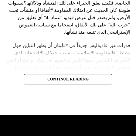
الخاصة. فكيف يعلق الخبراء على تلك المنشأة ودلالاتها؟لسنوات
طويلة كان الحديث عن امتلاك المقاومة #أنفاقا أو منشآت تحت
الأرض، ولم يصدر قبل عرض فيديو “عماد -4” أي تعليق من
“حزب الله” على تلك الأنفاق، انسجاما مع سياسة الغموض
الإستراتيجي الذي تتبعه منذ نشأتها.
قدرات غير عاديةليس جديداً في ##لبنان أن يظهر التباين حول
نشاط “#المقاومة الاسلامية”، بسبب اختلاف الاقتناعات لدى
الأطراف اللبنانيين، سواء الذين يدعمونها في شكل واضح أو الذين
يعتقدون أنها ما كان يجب أن تستمر بعد العام 2000. ومرد ذلك
إلى أن المقاومة ضد الاحتلال الإسرائيلي لم تكن يوماً محط
CONTINUE READING
إجماع داخلي، وإن كانت القوى اللبنانية المؤمنة بالصراع ضد
العدو الإسرائيلي لم تبدل في مواقفها.لكن التباين يصل إلى حدود
تخطت دور المقاومة، وهناك من يعترض على إقامة “حزب الله”
منشآت تحت الأرض، ويسأل عن تطبيق القانون اللبناني في
استغلال باطن الأرض.
والحال أن القانون اللبناني لا يطبق على الأملاك البحرية والنهرية
وغيرها، على الرغم من الإجماع اللبناني على ضرورة استعادة