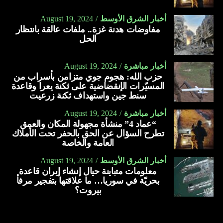
أخبار الشرق الأوسط
August 19, 2024
مفاوضات هدنة غزة.. ملفات عالقة بانتظار
الحل
أخبار مباشرة
August 19, 2024
حزب الله: هجوم جوي متزامن بأسراب من
المسيّرات الإنقضاضية على ثكنة يعرا وقاعدة
سنط جين واستهداف ثكنة زرعيت
أخبار مباشرة
August 19, 2024
“عماد 4” منشأة مجهولة المكان والعمق
تطرح السؤال عن الحق بالحفر تحت الأملاك
العامة والخاصة
أخبار الشرق الأوسط
August 19, 2024
معلومات متباينة حيال إنشاء إيران قاعدة
بحريّة في سوريا… ما علاقتها بتفجير مرفأ
بيروت؟