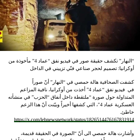
الاحتفال أغنيات من وحي المناسبة وعرض فيلم عن المكرمة
التي تسلمت دروعا وهدايا من مدير الثانوية وأساتذتها ومن نقابة
المعلمين. ==== ليلى دندشي/ ن.ح. تابعوا أخبار الوكالة الوطنية
للاعلام عبر أثير إذاعة لبنان على الموجات 98.5 و98.1 و96.2 FM
RELATED TOPICS:
UP NEX
لصايغ: لحكومة اتحاد وطني
“النهار” تكشف حقيقة صور في فيديو نفق “عماد 4” مأخوذة من
أوكرانيا: تصميم لحجر صناعي فنّي تزييني في الداخل
DON'T MISS
التضامن الوطني في جبيل دعا الى تغليب منطق خدمة
الدولة على منطق المحاصصات السياسية
كشفت الصحافية هالة حمصي في “النهار” أنّ صوراً
في
فيديو
نفق “عماد 4” أخذت من أوكرانيا، نافية المزاعم
المتداولة حول صورة “ملتقطة داخل أنفاق “الحزب” في منشأته
العسكرية عماد 4″، التي كشفها أخيراً وبيّنت أنّ هذا الزعم
خاطئ.
https://x.com/lebnewsnetwork/status/1826514476167831914
وأشارت هالة حمصي الى أنّ “الصورة في الحقيقة قديمة،