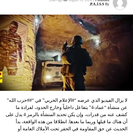
on
August 19, 2024
2 years ago
Published
P.A.J.S.S.
By
لا يزال الفيديو الذي عرضه “#الإعلام الحربي” في “##حزب الله”
عن منشأة “عماد-4” يتفاعل داخلياً وخارج الحدود، لفرادة ما
كشف عنه من قدرات، وإن يكن تحديد المنشأة بالرمز 4 يدل على
أن هناك ما قبلها وربما ما بعدها. انطلاقا من هذه الواقعة، بدأ
الحديث عن حق المقاومة في الحفر تحت الأملاك العامة أو