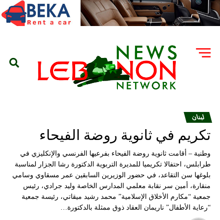
لبنان
تكريم في ثانوية روضة الفيحاء
وطنية – أقامت ثانوية روضة الفيحاء بفرعيها الفرنسي والإنكليزي في
طرابلس، احتفالا تكريميا للمديرة التربوية الدكتورة رشا الجزار لمناسبة
بلوغها سن التقاعد، في حضور الوزيرين السابقين عمر مسقاوي وسامي
منقارة، أمين سر نقابة معلمي المدارس الخاصة وليد جرادي، رئيس
جمعية “مكارم الأخلاق الإسلامية” محمد رشيد ميقاتي، رئيسة جمعية
“رعاية الأطفال” ناريمان العقاد ذوق ممثلة بالدكتورة…