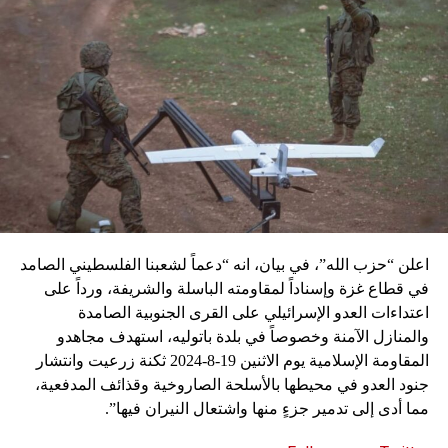
اعلن “حزب الله”، في بيان، انه “دعماً لشعبنا الفلسطيني الصامد
في قطاع غزة وإسناداً لمقاومته الباسلة ‌‏‌‏‌والشريفة، ورداً على
اعتداءات العدو الإسرائيلي على القرى الجنوبية الصامدة
والمنازل الآمنة وخصوصاً في بلدة باتوليه، استهدف مجاهدو
المقاومة الإسلامية يوم الاثنين 19-8-2024 ثكنة زرعيت وانتشار
جنود العدو في محيطها بالأسلحة الصاروخية وقذائف المدفعية،
مما أدى إلى تدمير جزءٍ منها واشتعال النيران فيها”.