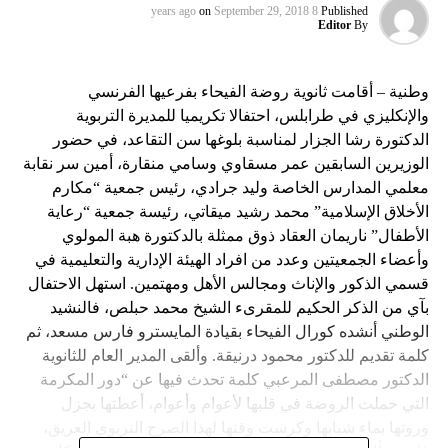
on
September 29, 2018
8 years ago
Published
Editor
By
وطنية – أقامت ثانوية روضة الفيحاء بفرعيها الفرنسي
والإنكليزي في طرابلس، احتفالا تكريميا للمديرة التربوية
الدكتورة رشا الجزار لمناسبة بلوغها سن التقاعد، في حضور
الوزيرين السابقين عمر مسقاوي وسامي منقارة، أمين سر نقابة
معلمي المدارس الخاصة وليد جرادي، رئيس جمعية “مكارم
الأخلاق الإسلامية” محمد رشيد ميقاتي، رئيسة جمعية “رعاية
الأطفال” ناريمان العقاد ذوق ممثلة بالدكتورة هبة المولوي
وأعضاء الجمعيتين وعدد من افراد الهيئة الإدارية والتعليمية في
قسمي الذكور والإناث ومجالس الأهل ومهتمين. استهل الاحتفال
بآي من الذكر الحكيم للمقرىء الشيخ محمد حبلص، فالنشيد
الوطني أنشده كورال الفيحاء بقيادة المايسترو فارس مسعد، ثم
كلمة تقديم للدكتور محمود درنيقة. وألقى المدير العام للثانوية
الدكتور مصطفى المرعبي كلمة تحدث فيها عن “دور المكرمة
التي حملت الروضة في قلبها لأعوام وأعوام، أعطتها بجزل
وروتها بماء شبابها وكرست وقتها لهذا الصرح التربوي العريق،