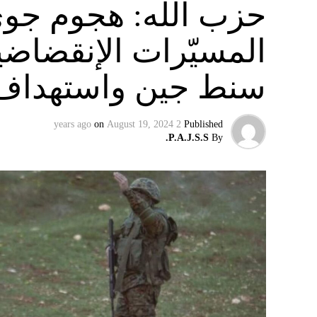
حزب الله: هجوم جو
قتل بتفجير سيّارة مفخّخة في دمشق عام 2008 نسبه الحزب الى إسرائيل”.
المسيّرات الإنقضاضي
سنط جين واستهداف 
on
August 19, 2024
2 years ago
Published
P.A.J.S.S.
By