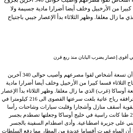
 كبيرا من الأرخبيل وخلف أيضا أضرارا مادية جسيمة ولا
ا زال مغلقا. وظهر الثلاثاء بدأ الإعصار جيبي باجتياح
وطنية – أعلنت السلطات اليابانية الأربعاء أن تسعة أشخاص لقوا مصرعهم وأصيب حوالى 340 آخرين
 الثلاثاء قسما كبيرا من الأرخبيل وخلف أيضا أضرارا مادية
أوساكا (غرب) الذي ما زال مغلقا. وظهر الثلاثاء بدأ الإعصار
جيبي باجتياح الأرخبيل من ساحله الغربي ترافقه رياح عاتية بلغت سرعتها القصوى الى 216 كيلومترا في
القوية أسقف منازل وأشجارا وقلبت سيارات وشاحنات رأسا
على عقب ودفعت سفينة شحن زنتها 2591 طنا كانت راسية في خليج أوساكا وجعلتها تصطدم بجسر
بني على جزيرة اصطناعية. وأدى اصطدام السفينة بالجسر
 أن المياه غمرت أقساما عديدة من المطار مما دفع السلطات