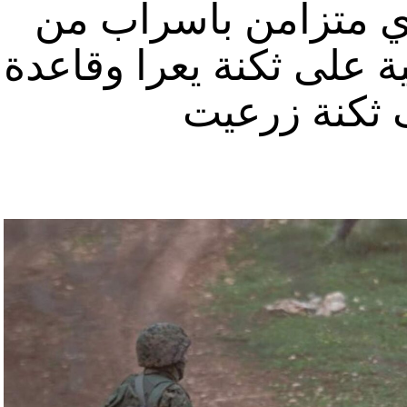
ي متزامن بأسراب من
ة على ثكنة يعرا وقاعدة
ثكنة زرعيت