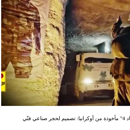
“النهار” تكشف حقيقة صور في فيديو نفق “عماد 4” مأخوذة من أوكرانيا: تصميم لحجر صناعي فنّي