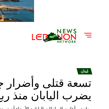
لبنان
تسعة قتلى وأضرار 
يضرب اليابان منذ رب