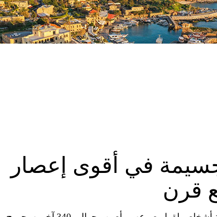
جسيمة في أقوى إعصار
ع قرن
وطنية – أعلنت السلطات اليابانية الأربعاء أن تسعة أشخاص لقوا مصرعهم وأصيب حوالى 340 آخرين بجروح