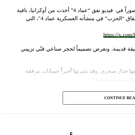
صوراً في
فيديو
نفق “عماد 4” أخذت من أوكرانيا، نافية
المزاعم المتداولة حول صورة “ملتقطة داخل أنفاق “الحزب” في منشأته العسكرية عماد 4″، التي
https://x.com
قة قديمة، وتعرض تصميماً لحجر صناعي فنّي تزييني
ا جدار صخري. وقد نشرتها أخيراً حسابات مرفقة
ل بمنشأة عماد 4”.
وأشارت “النهار” الى أنّ “انتشار الصورة جاء في وقت نشر “الحزب”، الجمعة 16 آب 2024، فيديو مع
CONTINUE RE
صّنة تتحرّك فيها آليات محمّلة بالصواريخ ضمن أنفاق
الله يهددّ فيها إسرائيل”.
نوان “جبالنا خزائننا”، على مدى أربع دقائق ونصف
قة منشأة عسكرية تحمل اسم “عماد 4″، نسبة الى القائد العسكري في “الحزب” عماد مغنية الذي