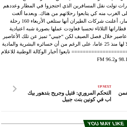
ارات تولت نقل المسافرين الذي احتجزوا في المطار وعددهم
لى الغرب منه كي يتابعوا رحلاتهم من هناك. وبعدما ألغت
حوالى 800 رحلة جوية الثلاثاء بسبب الإعصار، أعلنت شركات الطيران أنها ستلغي الأربعاء 160 رحلة
اراتها الثلاثاء تحسبا فعاودت عملها بصورة شبه اعتيادية
 الأعاصير خلال فصل الصيف لكن “جيبي” تميز عن تلك الأعاصير
بقوته الشديدة التي لم يشهد الأرخبيل مثيلا لها منذ 25 عاما، على الرغم من أن خسائره البشرية والمادية
================= تابعوا أخبار الوكالة الوطنية للاعلام
UP NEXT
تضمن
التحكم المروري: قتيل وجريح بتدهور بيك
اب في كونين بنت جبيل
YOU MAY LIKE