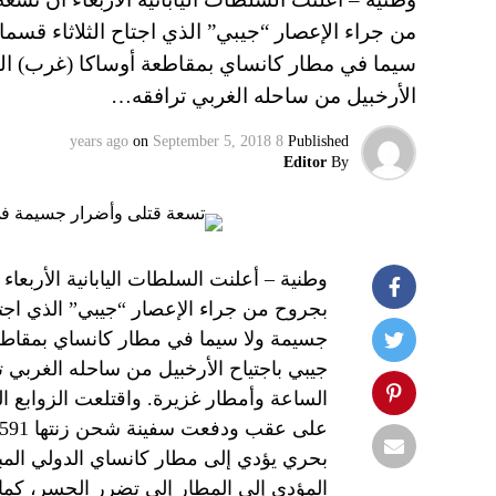
من جراء الإعصار “جيبي” الذي اجتاح الثلاثاء قسما
سيما في مطار كانساي بمقاطعة أوساكا (غرب) الذي م
الأرخبيل من ساحله الغربي ترافقه…
on
September 5, 2018
8 years ago
Published
Editor
By
بجروح من جراء الإعصار “جيبي” الذي اجتاح
جسيمة ولا سيما في مطار كانساي بمقاطعة 
الساعة وأمطار غزيرة. واقتلعت الزوابع 
بحري يؤدي إلى مطار كانساي الدولي الم
المؤدي إلى المطار إلى تضرر الجسر، كما