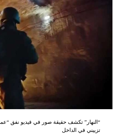
تزييني في الداخل