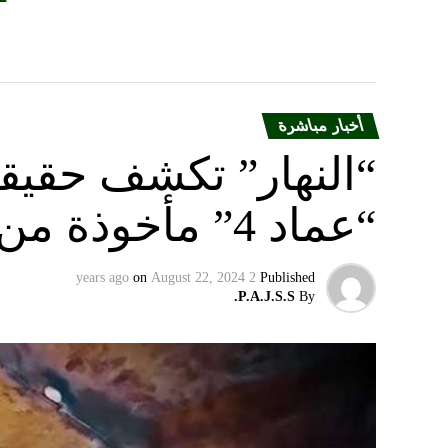
أخبار مباشرة
“النهار” تكشف حقيق
“عماد 4” مأخوذة من أوكرانيا….
on
August 22, 2024
2 years ago
Published
P.A.J.S.S.
By