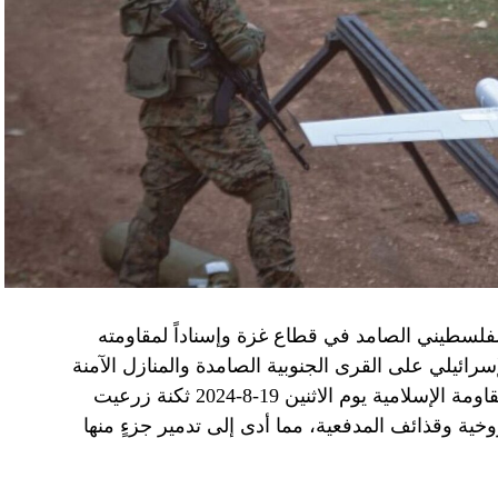
الفلسطيني الصامد في قطاع غزة وإسناداً لمقاومته
الإسرائيلي على القرى الجنوبية الصامدة والمنازل الآمنة
وخصوصاً في بلدة باتوليه، استهدف مجاهدو المقاومة الإسلامية يوم الاثنين 19-8-2024 ثكنة زرعيت
خية وقذائف المدفعية، مما أدى إلى تدمير جزءٍ منها