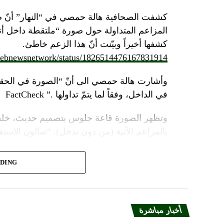
كشفت الصحافية هالة حمصي في “النهار” أنّ 
كشفها أخيراً وبيّنت أنّ هذا الزعم خاطئ.
/lebnewsnetwork/status/1826514476167831914
وأشارت هالة حمصي الى أنّ “الصورة في الحقي
في الداخل، وفقاً لما يتمّ تداولها .” FactCheck
وتظهر الصورة قاعة جلوس بتصميم حديث، خلفه
بالمزاعم الآتية (من دون تدخل): “صالون الاستقبا
ADING
مؤثرات صوتيّة وضوئيّة، يظهر منشأة عسكرية مح
ضخمة، على وقع تصريحات لأمينه العام حسن نصر
أضافت “النهار”: “ويظهر مقطع
الفيديو
، وهو بع
أخبار مباشرة
الدقي