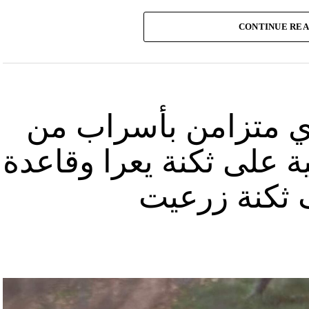
وأشارت “النهار” الى أنّ “انتشار الصورة جاء في وقت نشر “الحزب”، الجمعة 16 آب 2024، فيديو مع
CONTINUE RE
صّنة تتحرّك فيها آليات محمّلة بالصواريخ ضمن أنفاق
الله يهددّ فيها إسرائيل”.
نوان “جبالنا خزائننا”، على مدى أربع دقائق ونصف
قة منشأة عسكرية تحمل اسم “عماد 4″، نسبة الى القائد العسكري في “الحزب” عماد مغنية الذي
ي متزامن بأسراب من
ة على ثكنة يعرا وقاعدة
ثكنة زرعيت