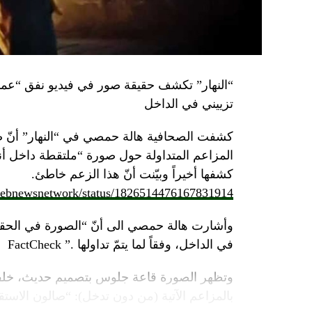
تزييني في الداخل
كشفت الصحافية هالة حمصي في “النهار” أنّ 
كشفها أخيراً وبيّنت أنّ هذا الزعم خاطئ.
/lebnewsnetwork/status/1826514476167831914
وأشارت هالة حمصي الى أنّ “الصورة في الحقي
في الداخل، وفقاً لما يتمّ تداولها .” FactCheck
وتظهر الصورة قاعة جلوس بتصميم حديث، خلفه
بالمزاعم الآتية (من دون تدخل): “صالون الاستقبا