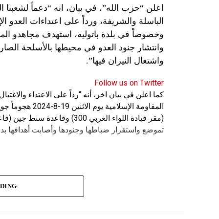
اعلن “حزب الله”، في بيان، انه “دعماً لشعبنا 
الباسلة ‌‏‌‏‌والشريفة، ورداً على اعتداءات العدو 
وانتشار جنود العدو في محيطها بالأسلحة الصارو
واشتعال النيران فيها”.
Follow us on Twitter
كما اعلن في بيان اخر، أنه “رداً على الاعتداء والاغت
المقاومة الإسلامي
(مقر قيادة اللواء الغربي 300) 
تموضع واستقرار ضباطها وجنودها وأصابت أهدافها بدق
ADING