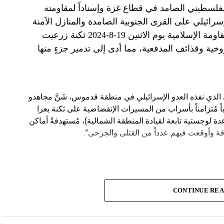
الفلسطيني الصامد في قطاع غزة وإسناداً لمقاومته
الإسرائيلي على القرى الجنوبية الصامدة والمنازل الآمنة
وخصوصاً في بلدة باتوليه، استهدف مجاهدو المقاومة الإسلامية يوم الاثنين 19-8-2024 ثكنة زرعيت
خية وقذائف المدفعية، مما أدى إلى تدمير جزءٍ منها
يال الذي نفذه العدو الإسرائيلي في منطقة قدموس، شَنَّ مجاهدو
ة يوم الاثنين 19-8-2024 هجوماً جوياً مُتزامناً بأسراب من المسيرات الإنقضاضية على ثكنة يعرا
وقاعدة سنط جين (قاعدة لوجستية تابعة لقيادة المنطقة الشمالية)، مُستهدفةً أماكن
ة وأوقعت فيهم عدداً من القتلى والجرحى”.
CONTINUE RE