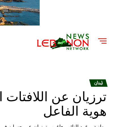
لبنان
ترزيان عن اللافتات 
هوية الفاعل
وطنية – غرد النائب هاغوب ترزيان عبر حسابه في “ت