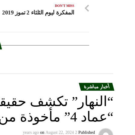
DON'T MISS
المفكرة ليوم الثلثاء 2 تموز 2019
أخبار مباشرة
“النهار” تكشف حقيق
“عماد 4” مأخوذة من أوكرانيا….
on
August 22, 2024
2 years ago
Published