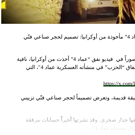
“النهار” تكشف حقيقة صور في فيديو نفق “عماد 4” مأخوذة من أوكرانيا: تصميم لحجر صناعي فنّي
صوراً في
فيديو
نفق “عماد 4” أخذت من أوكرانيا، نافية
المزاعم المتداولة حول صورة “ملتقطة داخل أنفاق “الحزب” في منشأته العسكرية عماد 4″، التي
https://x.com
قة قديمة، وتعرض تصميماً لحجر صناعي فنّي تزييني
ا جدار صخري. وقد نشرتها أخيراً حسابات مرفقة
ل بمنشأة عماد 4”.