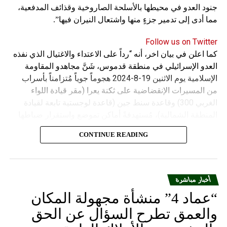
جنود العدو في محيطها بالأسلحة الصاروخية وقذائف المدفعية،
مما أدى إلى تدمير جزءٍ منها واشتعال النيران فيها”.
Follow us on Twitter
كما اعلن في بيان اخر، أنه “رداً على الاعتداء والاغتيال الذي نفذه
العدو الإسرائيلي في منطقة قدموس، شَنَّ مجاهدو المقاومة
الإسلامية يوم الاثنين 19-8-2024 هجوماً جوياً مُتزامناً بأسراب
من المسيرات الإنقضاضية على ثكنة يعرا (مقر قيادة اللواء
الغربي 300) وقاعدة سنط جين (قاعدة لوجستية تابعة لقيادة
المنطقة الشمالية)، مُستهدفةً أماكن تموضع واستقرار ضباطها
وجنودها وأصابت أهدافها بدقة وأوقعت فيهم عدداً من القتلى
CONTINUE READING
والجرحى”.
أخبار مباشرة
“عماد 4” منشأة مجهولة المكان
والعمق تطرح السؤال عن الحق