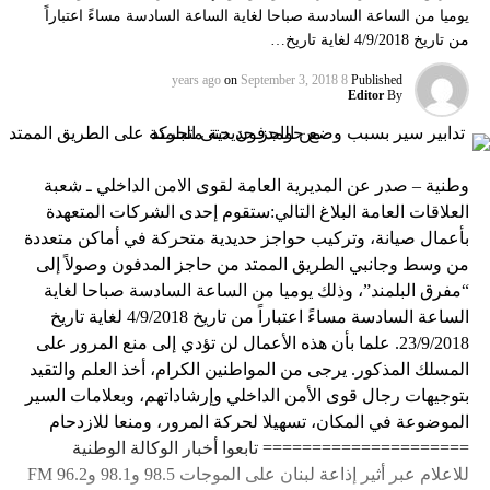
يوميا من الساعة السادسة صباحا لغاية الساعة السادسة مساءً اعتباراً
من تاريخ 4/9/2018 لغاية تاريخ…
on
September 3, 2018
8 years ago
Published
Editor
By
وطنية – صدر عن المديرية العامة لقوى الامن الداخلي ـ شعبة
العلاقات العامة البلاغ التالي:ستقوم إحدى الشركات المتعهدة
بأعمال صيانة، وتركيب حواجز حديدية متحركة في أماكن متعددة
من وسط وجانبي الطريق الممتد من حاجز المدفون وصولاً إلى
“مفرق البلمند”، وذلك يوميا من الساعة السادسة صباحا لغاية
الساعة السادسة مساءً اعتباراً من تاريخ 4/9/2018 لغاية تاريخ
23/9/2018. علما بأن هذه الأعمال لن تؤدي إلى منع المرور على
المسلك المذكور. يرجى من المواطنين الكرام، أخذ العلم والتقيد
بتوجيهات رجال قوى الأمن الداخلي وإرشاداتهم، وبعلامات السير
الموضوعة في المكان، تسهيلا لحركة المرور، ومنعا للازدحام
===================== تابعوا أخبار الوكالة الوطنية
للاعلام عبر أثير إذاعة لبنان على الموجات 98.5 و98.1 و96.2 FM