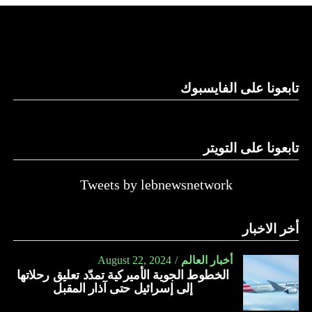
والحال أن القانون اللبناني لا يطبق على الأملاك البحرية والنهرية
وغيرها، على الرغم من الإجماع اللبناني على ضرورة استعادة
الدولة…
تابعونا على الفايسبوك
النهار
تابعونا على التويتر
Tweets by lebnewsnetwork
أخر الاخبار
أخبار العالم
August 22, 2024
الخطوط الجوية الأميركية تمدّد تعليق رحلاتها
إلى إسرائيل حتى آذار المقبل