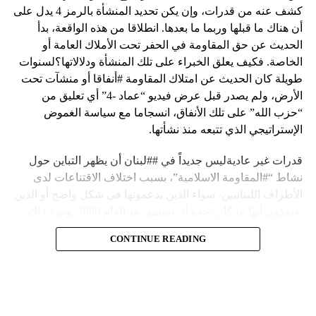
كشف عنه من قدرات، وإن يكن تحديد المنشأة بالرمز 4 يدل على
أن هناك ما قبلها وربما ما بعدها. انطلاقا من هذه الواقعة، بدأ
الحديث عن حق المقاومة في الحفر تحت الأملاك العامة أو
الخاصة. فكيف يعلق الخبراء على تلك المنشأة ودلالاتها؟لسنوات
طويلة كان الحديث عن امتلاك المقاومة #أنفاقا أو منشآت تحت
الأرض، ولم يصدر قبل عرض فيديو “عماد -4” أي تعليق من
“حزب الله” على تلك الأنفاق، انسجاما مع سياسة الغموض
الإستراتيجي الذي تتبعه منذ نشأتها.
قدرات غير عاديةليس جديداً في ##لبنان أن يظهر التباين حول
نشاط “#المقاومة الاسلامية”، بسبب اختلاف الاقتناعات لدى
الأطراف اللبنانيين، سواء الذين يدعمونها في شكل واضح أو الذين
يعتقدون أنها ما كان يجب أن تستمر بعد العام 2000. ومرد ذلك
إلى أن المقاومة ضد الاحتلال الإسرائيلي لم تكن يوماً محط
CONTINUE READING
إجماع داخلي، وإن كانت القوى اللبنانية المؤمنة بالصراع ضد
العدو الإسرائيلي لم تبدل في مواقفها.لكن التباين يصل إلى حدود
تخطت دور المقاومة، وهناك من يعترض على إقامة “حزب الله”
منشآت تحت الأرض، ويسأل عن تطبيق القانون اللبناني في
استغلال باطن الأرض.