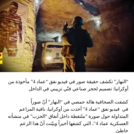
“النهار” تكشف حقيقة صور في فيديو نفق “عماد 4” مأخوذة من
أوكرانيا: تصميم لحجر صناعي فنّي تزييني في الداخل
كشفت الصحافية هالة حمصي في “النهار” أنّ صوراً
في
فيديو
نفق “عماد 4” أخذت من أوكرانيا، نافية المزاعم
المتداولة حول صورة “ملتقطة داخل أنفاق “الحزب” في منشأته
العسكرية عماد 4″، التي كشفها أخيراً وبيّنت أنّ هذا الزعم
خاطئ.