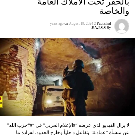
بالحفر تحت الأملاك العامة
والخاصة
on
August 19, 2024
2 years ago
Published
P.A.J.S.S.
By
لا يزال الفيديو الذي عرضه “#الإعلام الحربي” في “##حزب الله”
عن منشأة “عماد-4” يتفاعل داخلياً وخارج الحدود، لفرادة ما