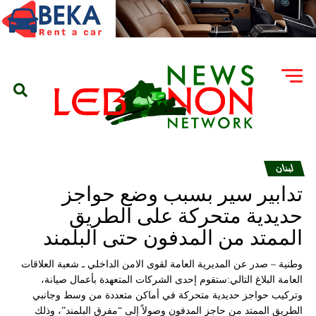
لبنان
تدابير سير بسبب وضع حواجز
حديدية متحركة على الطريق
الممتد من المدفون حتى البلمند
وطنية – صدر عن المديرية العامة لقوى الامن الداخلي ـ شعبة العلاقات
العامة البلاغ التالي:ستقوم إحدى الشركات المتعهدة بأعمال صيانة،
وتركيب حواجز حديدية متحركة في أماكن متعددة من وسط وجانبي
الطريق الممتد من حاجز المدفون وصولاً إلى “مفرق البلمند”، وذلك