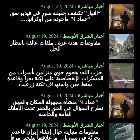
أخبار مباشرة
August 22, 2024
“النهار” تكشف حقيقة صور في فيديو نفق
“عماد 4” مأخوذة من أوكرانيا….
أخبار الشرق الأوسط
August 19, 2024
مفاوضات هدنة غزة.. ملفات عالقة بانتظار
الحل
أخبار مباشرة
August 19, 2024
حزب الله: هجوم جوي متزامن بأسراب من
المسيّرات الإنقضاضية على ثكنة يعرا وقاعدة
سنط جين واستهداف ثكنة زرعيت
أخبار مباشرة
August 19, 2024
“عماد 4” منشأة مجهولة المكان والعمق
تطرح السؤال عن الحق بالحفر تحت الأملاك
العامة والخاصة
أخبار الشرق الأوسط
August 19, 2024
معلومات متباينة حيال إنشاء إيران قاعدة
بحريّة في سوريا… ما علاقتها بتفجير مرفأ