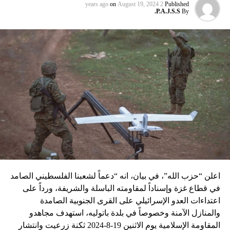
عماد مغنية الذي قتل بتفجير سيّارة مفخّخة في دمشق عام 2008
on
August 19, 2024
2 years ago
Published
P.A.J.S.S.
By
نسبه الحزب الى إسرائيل”.
اعلن “حزب الله”، في بيان، انه “دعماً لشعبنا الفلسطيني الصامد
في قطاع غزة وإسناداً لمقاومته الباسلة ‌‏‌‏‌والشريفة، ورداً على
اعتداءات العدو الإسرائيلي على القرى الجنوبية الصامدة
والمنازل الآمنة وخصوصاً في بلدة باتوليه، استهدف مجاهدو
المقاومة الإسلامية يوم الاثنين 19-8-2024 ثكنة زرعيت وانتشار